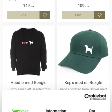
nät och en siluettbild av en
149
109
Beagle. Luftig och skön keps.
SEK
SEK
KÖP
INFO
Lägg till i favoriter
Lägg til
Hoodie med Beagle
Keps med en Beagle
Luvtröja med ett Beaglemotiv
Keps i borstad bomullstwill med
tryckt på bröstet. Motivstorlek ca
böjd skärm och
28x7 cm.
kardborrespänne och med ett
429
159
siluettmotiv av en Beagle.
SEK
SEK
INFO
INFO
Samtycke
Information
Om
Lägg till i favoriter
Lägg til