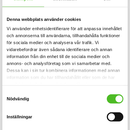
Denna webbplats använder cookies
Vi använder enhetsidentifierare för att anpassa innehållet
och annonserna till användarna, tillhandahålla funktioner
för sociala medier och analysera vår trafik. Vi
vidarebefordrar även sådana identifierare och annan
information från din enhet till de sociala medier och
annons- och analysföretag som vi samarbetar med.
Dessa kan i sin tur kombinera informationen med annan
T-shirt "I Love" Beagle
Mössa med Beagle
information som du har tillhandahållit eller som de har
T-shirt i bra kvalitet med ett
Mössa i bomullspandex med ett
samlat in när du har använt deras tjänster.
Beaglemotiv tryckt på bröstet.
siluettmotiv av en Beagle.
Motivstorlek ca 25 x 5 cm.
Mössan finns i flera färger.
Samtyckesval
129
159
Siluetten är ca 5 cm hög.
SEK
SEK
Nödvändig
INFO
INFO
Lägg till i favoriter
Lägg til
Inställningar