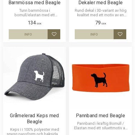
Barnmössa med Beagle
Dekaler med Beagle
Tunn barnmössa i
Rund dekal i 3D-variant av hög
bomull/elastan med ett
kvalitet med ett motiv av en
siluettmotiv av en Beagle.
Beagle. Finns i 2 storlekar 10 cm
134
79
Mössan finns i flera färger.
och 15 cm i diameter.
SEK
SEK
INFO
INFO
Lägg till i favoriter
Lägg til
Gråmelerad Keps med
Pannband med Beagle
Beagle
Pannband i kraftig Bomull /
Elastan med ett siluettmotiv av
Keps i i 100% polyester med
en Beagle .
snygg passform och baksida av