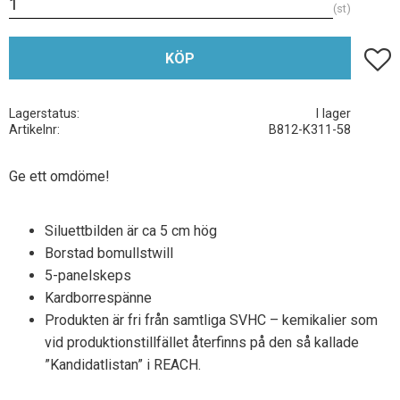
st
Lägg t
KÖP
Lagerstatus
I lager
Artikelnr
B812-K311-58
Ge ett omdöme!
Siluettbilden är ca 5 cm hög
Borstad bomullstwill
5-panelskeps
Kardborrespänne
Produkten är fri från samtliga SVHC – kemikalier som
vid produktionstillfället återfinns på den så kallade
”Kandidatlistan” i REACH.