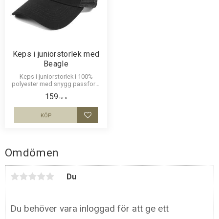
Keps i juniorstorlek med
Beagle
Keps i juniorstorlek i 100%
polyester med snygg passform
och baksida av nät och en
159
siluettbild av en Beagle. Luftig
SEK
och skön keps.
KÖP
Lägg till i favoriter
Omdömen
Du