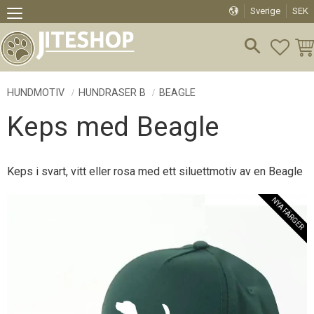
Sverige
SEK
Meny
FAVO
KU
HUNDMOTIV
HUNDRASER B
BEAGLE
Keps med Beagle
Keps i svart, vitt eller rosa med ett siluettmotiv av en Beagle
NYA FÄRGER