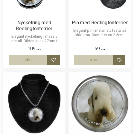
Nyckelring med
Pin med Bedlingtonterrier
Bedlingtonterrier
Elegant pin i metall att fästa på
kläderna. Diameter ca 2.5cm.
Elegant nyckelring i massiv
metall. Bilden är ca 27mm i
diameter och laminerad för att
109
59
vara hållbar och ge ett intryck av
SEK
SEK
djup i bilden.
KÖP
KÖP
Lägg till i favoriter
Lägg til