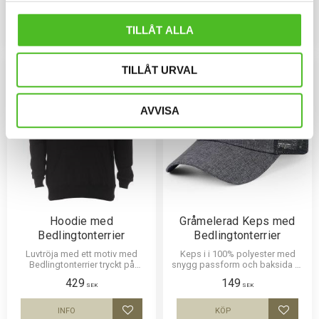
149
109
siluettmotiv av en
SEK
SEK
Bedlingtonterrier.
TILLÅT ALLA
INFO
INFO
Lägg till i favoriter
Lägg til
TILLÅT URVAL
AVVISA
Hoodie med
Gråmelerad Keps med
Bedlingtonterrier
Bedlingtonterrier
Luvtröja med ett motiv med
Keps i i 100% polyester med
Bedlingtonterrier tryckt på
snygg passform och baksida av
bröstet. Motivstorlek ca 28x7
nät och en siluettbild av en
429
149
cm.
Bedlingtonterrier. Luftig och
SEK
SEK
skön keps.
INFO
KÖP
Lägg till i favoriter
Lägg til