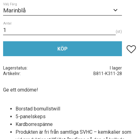
Välj Färg
Antal
st
Lägg t
KÖP
Lagerstatus
I lager
Artikelnr
B811-K311-28
Ge ett omdöme!
Borstad bomullstwill
5-panelskeps
Kardborrespänne
Produkten är fri från samtliga SVHC – kemikalier som