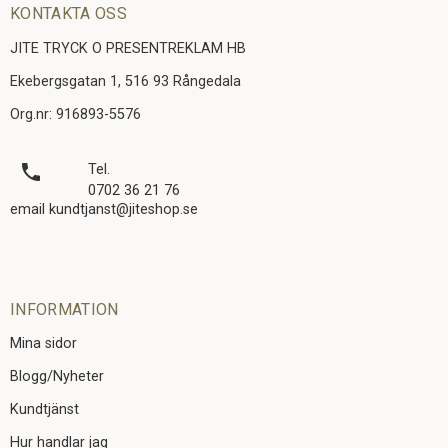
KONTAKTA OSS
JITE TRYCK O PRESENTREKLAM HB
Ekebergsgatan 1, 516 93 Rångedala
Org.nr: 916893-5576
local_phone
Tel.
0702 36 21 76
email kundtjanst@jiteshop.se
INFORMATION
Mina sidor
Blogg/Nyheter
Kundtjänst
Hur handlar jag