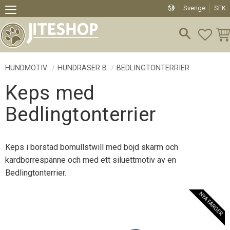
Sverige
SEK
Meny
FAVO
KU
HUNDMOTIV
HUNDRASER B
BEDLINGTONTERRIER
Keps med
Bedlingtonterrier
Keps i borstad bomullstwill med böjd skärm och
kardborrespänne och med ett siluettmotiv av en
Bedlingtonterrier.
NYA FÄRGER