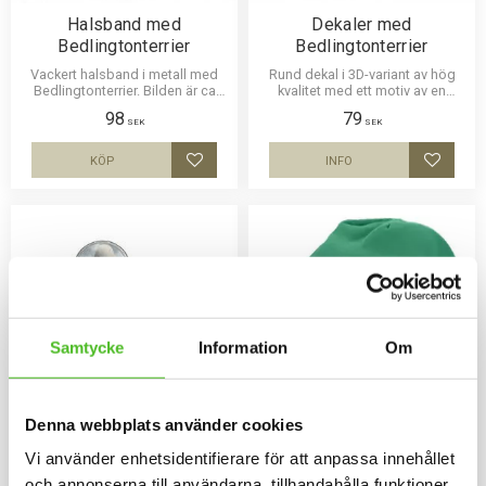
Halsband med
Dekaler med
Bedlingtonterrier
Bedlingtonterrier
Vackert halsband i metall med
Rund dekal i 3D-variant av hög
Bedlingtonterrier. Bilden är ca
kvalitet med ett motiv av en
27mm i diameter och laminerad
Bedlingtonterrier. Finns i 3
98
79
för att vara hållbar.
storlekar 10 cm , 15 cm och 30
SEK
SEK
cm i diameter.
KÖP
INFO
Lägg till i favoriter
Lägg til
Samtycke
Information
Om
Denna webbplats använder cookies
Nummerlappshållare med
Mössa med
Vi använder enhetsidentifierare för att anpassa innehållet
Bedlingtonterrier
Bedlingtonterrier
och annonserna till användarna, tillhandahålla funktioner