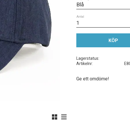
Antal
KÖP
Lagerstatus
Artikelnr
E8
Ge ett omdöme!
Rutnätsvy
Listvy