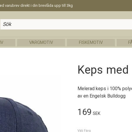
d varubrev direkt i din brevlåda upp till 3kg
IV
VARGMOTIV
FISKEMOTIV
F
Keps med 
Melerad keps i 100% poly
av en Engelsk Bulldogg
169
SEK
Välj Färg