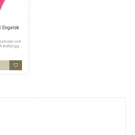
 Engelsk
ecefoder och
sk Bulldogg.
er.
Lägg till i favoriter