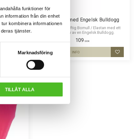
andahålla funktioner för
n information från din enhet
ulldogg
Pannband med Engelsk Bulldogg
 tur kombinera informationen
litet med ett
Pannband i kraftig Bomull / Elastan med ett
deras tjänster.
 i 3 storlekar
siluettmotiv av en Engelsk Bulldogg.
iameter.
109
SEK
Marknadsföring
INFO
Lägg till i favoriter
Lägg till i
F
L
E
E
C
E
F
O
D
E
R
TILLÅT ALLA