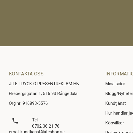
KONTAKTA OSS
INFORMATI
JITE TRYCK O PRESENTREKLAM HB
Mina sidor
Ekebergsgatan 1, 516 93 Rångedala
Blogg/Nyhete
Org.nr: 916893-5576
Kundtjänst
Hur handlar ja
local_phone
Tel.
Köpvillkor
0702 36 21 76
email kundtjanst@jiteshop.se
Policy & cook