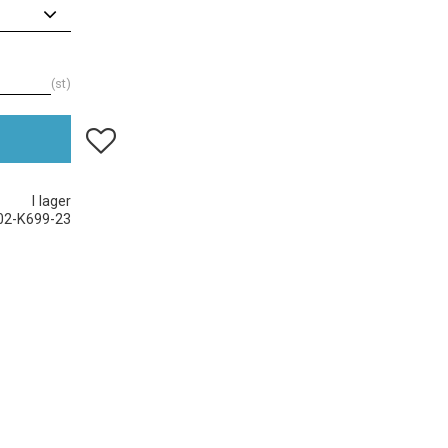
st
Lägg till i favoriter
I lager
02-K699-23