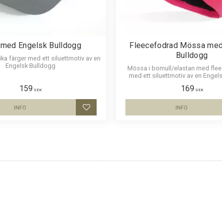
med Engelsk Bulldogg
Fleecefodrad Mössa med
Bulldogg
lika färger med ett siluettmotiv av en
Engelsk Bulldogg
Mössa i bomull/elastan med fle
med ett siluettmotiv av en Engel
Mössan finns i flera färg
159
169
SEK
SEK
INFO
INFO
Lägg till i favoriter