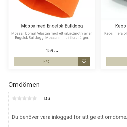
Mössa med Engelsk Bulldogg
Keps 
Mössa i bomull/elastan med ett siluettmotiv av en
Keps i flera o
Engelsk Bulldogg. Mössan finns i flera färger.
159
SEK
INFO
Lägg till i favoriter
Omdömen
Du