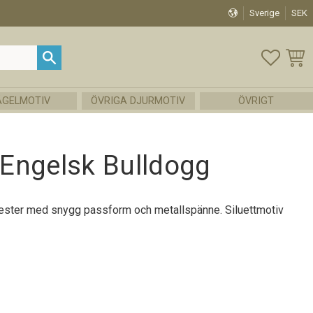
Sverige
SEK
FAVOR
KUND
ÅGELMOTIV
ÖVRIGA DJURMOTIV
ÖVRIGT
Engelsk Bulldogg
ester med snygg passform och metallspänne. Siluettmotiv