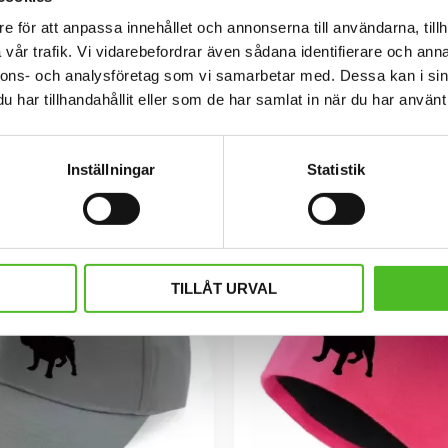
e för att anpassa innehållet och annonserna till användarna, tillh
vår trafik. Vi vidarebefordrar även sådana identifierare och anna
 med Engelsk Bulldogg
Dekaler med Engelsk B
nnons- och analysföretag som vi samarbetar med. Dessa kan i sin
 dekal 15cm bred i 3D-variant med
Rund dekal i 3D-variant av hög kva
har tillhandahållit eller som de har samlat in när du har använt 
dogg som har en klisterbaksida för
motiv av en Engelsk Bulldogg. Finns
ntering på bilruta m.m.
10 cm , 15 cm och 30 cm i d
109
79
SEK
SEK
Inställningar
Statistik
INFO
INFO
Lägg till i favoriter
NYA FÄRGER
TILLÅT URVAL