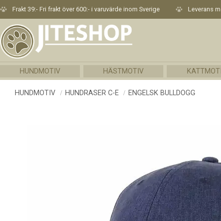
Frakt 39:- Fri frakt över 600:- i varuvärde inom Sverige
Leverans me
HUNDMOTIV
HÄSTMOTIV
KATTMOT
HUNDMOTIV
HUNDRASER C-E
ENGELSK BULLDOGG