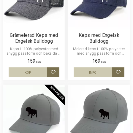
Gråmelerad Keps med
Keps med Engelsk
Engelsk Bulldogg
Bulldogg
Keps i i 100% polyester med
Melerad keps i 100% polyester
snygg passform och baksida av
med snygg passform och
nät och en siluettbild av en
metallspänne. Siluettmotiv av en
159
169
Engelsk Bulldogg. Luftig och
Engelsk Bulldogg
SEK
SEK
skön keps.
KÖP
INFO
Lägg till i favoriter
Lägg til
NYA FÄRGER