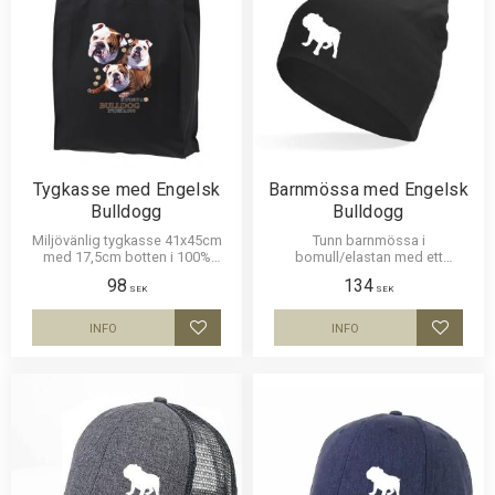
Tygkasse med Engelsk
Barnmössa med Engelsk
Bulldogg
Bulldogg
Miljövänlig tygkasse 41x45cm
Tunn barnmössa i
med 17,5cm botten i 100%
bomull/elastan med ett
bomull 250g med ett motiv av
siluettmotiv av en Engelsk
98
134
Engelsk Bulldogg. Motivstorlek
Bulldogg. Mössan finns i flera
SEK
SEK
ca 19x26cm.
färger.
INFO
INFO
Lägg till i favoriter
Lägg til