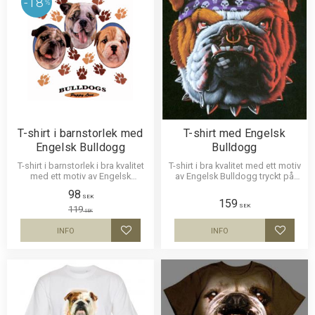
18
%
T-shirt i barnstorlek med
T-shirt med Engelsk
Engelsk Bulldogg
Bulldogg
T-shirt i barnstorlek i bra kvalitet
T-shirt i bra kvalitet med ett motiv
med ett motiv av Engelsk
av Engelsk Bulldogg tryckt på
Bulldogg tryckt på bröstet.
bröstet. Motivstorlek ca
98
26x30cm.
SEK
159
SEK
119
SEK
INFO
INFO
Lägg till i favoriter
Lägg til