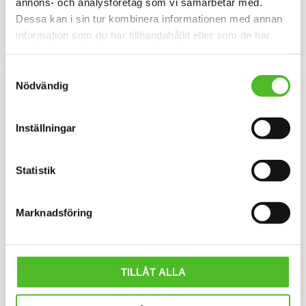
annons- och analysföretag som vi samarbetar med.
på bröstet. 65% bomull / 35%
på bröstet. 65% bomull / 35%
319
319
Dessa kan i sin tur kombinera informationen med annan
polyester 320g.
polyester 320g.
SEK
SEK
information som du har tillhandahållit eller som de har
INFO
INFO
Lägg till i favoriter
Lägg til
samlat in när du har använt deras tjänster.
Samtyckesval
Nödvändig
Inställningar
Statistik
Marknadsföring
Collegetröja med Engelsk
Collegetröja med Engelsk
Bulldogg
Bulldogg
Collegetröja i bra kvalitet med ett
Collegetröja i bra kvalitet med ett
motiv av Engelsk Bulldogg tryckt
motiv av Engelsk Bulldogg tryckt
TILLÅT ALLA
på bröstet. Motivstorlek ca
på bröstet. Motivstorlek ca
319
319
20x25 cm.
26x30 cm.
SEK
SEK