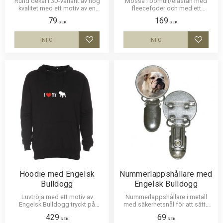
Rund dekal i 3D-variant av hög
Mössa i bomull/elastan med
kvalitet med ett motiv av en
fleecefoder och med ett
Engelsk Bulldogg. Finns i 2
siluettmotiv av en Engelsk
79
169
storlekar 10 cm och 15 cm i
Bulldogg. Mössan finns i flera
SEK
SEK
diameter.
färger.
INFO
INFO
Lägg till i favoriter
Lägg til
Hoodie med Engelsk
Nummerlappshållare med
Bulldogg
Engelsk Bulldogg
Luvtröja med ett motiv av
Nummerlappshållare i metall
Engelsk Bulldogg tryckt på
med säkerhetsnål för att sätta
bröstet. Motivstorlek ca 28x7
fast på kläderna och en stark
429
69
cm.
klämma för nummerlappen.
SEK
SEK