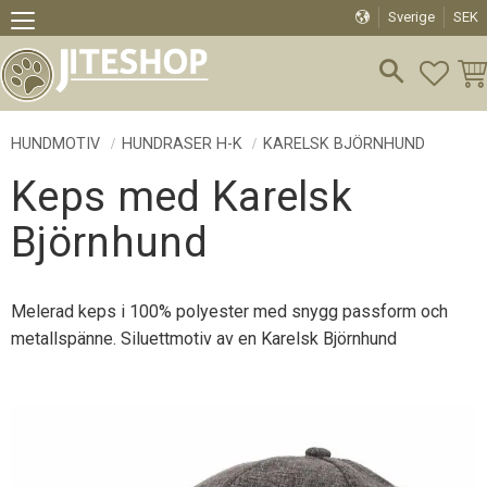
Sverige
SEK
Meny
FAVO
KU
HUNDMOTIV
HUNDRASER H-K
KARELSK BJÖRNHUND
Keps med Karelsk
Björnhund
Melerad keps i 100% polyester med snygg passform och
metallspänne. Siluettmotiv av en Karelsk Björnhund