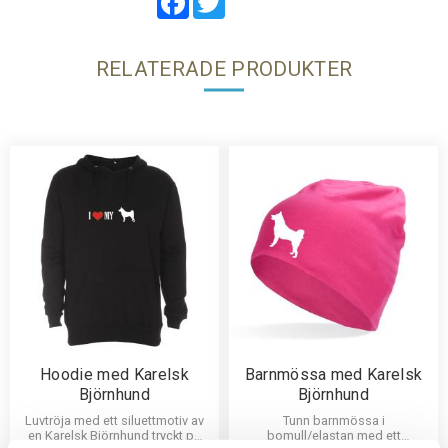
RELATERADE PRODUKTER
Hoodie med Karelsk
Barnmössa med Karelsk
Björnhund
Björnhund
Luvtröja med ett siluettmotiv av
Tunn barnmössa i
en Karelsk Björnhund tryckt på
bomull/elastan med ett