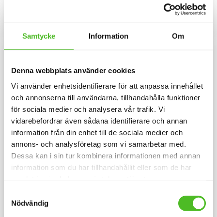
bröstet. Motivstorlek ca 28x7
siluettmotiv av en Karelsk
429
134
cm.
Björnhund. Mössan finns i flera
SEK
SEK
färger.
INFO
INFO
Lägg till i favoriter
Lägg til
Samtycke
Information
Om
Denna webbplats använder cookies
Vi använder enhetsidentifierare för att anpassa innehållet
och annonserna till användarna, tillhandahålla funktioner
för sociala medier och analysera vår trafik. Vi
vidarebefordrar även sådana identifierare och annan
information från din enhet till de sociala medier och
annons- och analysföretag som vi samarbetar med.
Orange Keps med
Pannband med Karelsk
Dessa kan i sin tur kombinera informationen med annan
Karelsk Björnhund
Björnhund
information som du har tillhandahållit eller som de har
Fluorescerande keps i polyester
Pannband i kraftig Bomull /
samlat in när du har använt deras tjänster.
med Karelsk Björnhund. Reflex
Elastan med ett siluettmotiv av
fram och bak. Populär jägarkeps.
en Karelsk Björnhund.
Samtyckesval
169
109
SEK
SEK
Nödvändig
KÖP
INFO