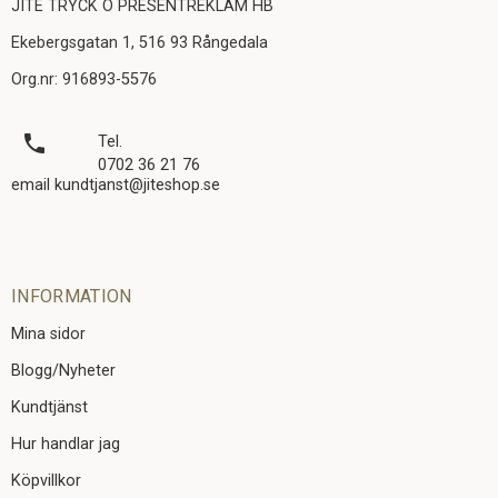
JITE TRYCK O PRESENTREKLAM HB
Ekebergsgatan 1, 516 93 Rångedala
Org.nr: 916893-5576
local_phone
Tel.
0702 36 21 76
email kundtjanst@jiteshop.se
INFORMATION
Mina sidor
Blogg/Nyheter
Kundtjänst
Hur handlar jag
Köpvillkor