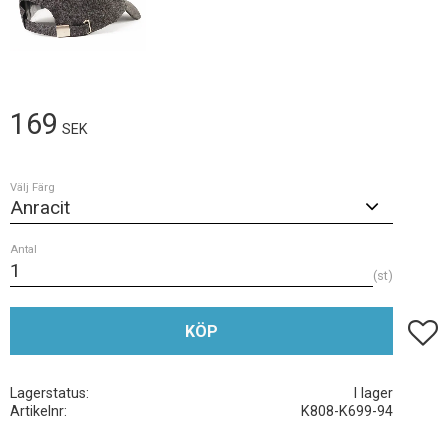
169
SEK
Välj Färg
Antal
st
Lägg t
KÖP
Lagerstatus
I lager
Artikelnr
K808-K699-94