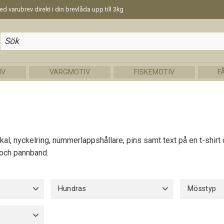
d varubrev direkt i din brevlåda upp till 3kg
IV
VARGMOTIV
FISKEMOTIV
F
l, nyckelring, nummerlappshållare, pins samt text på en t-shirt 
 och pannband.
Hundras
Mösstyp
Karelsk Björnhund
16
Barnstorle
Bomull uta