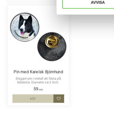
AVVISA
Pin med Karelsk Björnhund
Elegant pin i metall att fästa på
kläderna. Diameter ca 2.5cm.
59
SEK
KÖP
Lägg till i favoriter