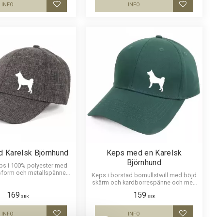
INFO
INFO
Lägg till i favoriter
Lägg till i
 Karelsk Björnhund
Keps med en Karelsk
Björnhund
ps i 100% polyester med
form och metallspänne.
Keps i borstad bomullstwill med böjd
v av en Karelsk Björnhund
skärm och kardborrespänne och med
ett siluettmotiv av en Karelsk
169
159
Björnhund.
SEK
SEK
INFO
INFO