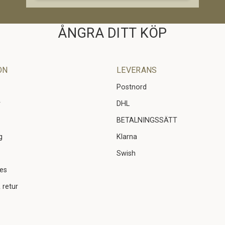
ÅNGRA DITT KÖP
ON
LEVERANS
Postnord
r
DHL
BETALNINGSSÄTT
g
Klarna
Swish
ies
 retur