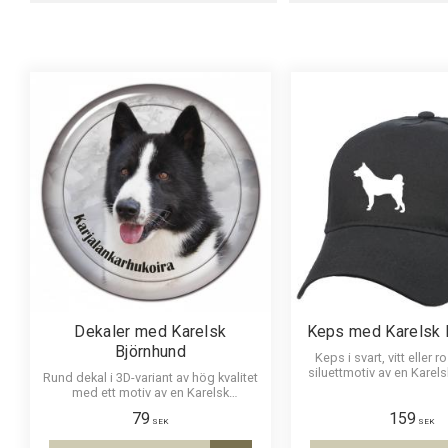
4-6år
1
8-10år
3
12-14år
3
10cm
1
15cm
1
XS
3
Visa fler
Dekaler med Karelsk
Keps med Karelsk 
Björnhund
Keps i svart, vitt eller 
siluettmotiv av en Karel
Rund dekal i 3D-variant av hög kvalitet
med ett motiv av en Karelsk
Björnhund. Finns i 3 storlekar 10 cm ,
79
159
15 cm och 30 cm i diameter.
SEK
SEK