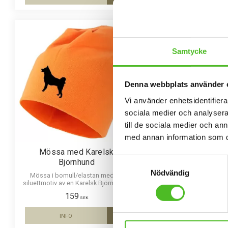
Lägg till i favoriter
Samtycke
Denna webbplats använder 
Vi använder enhetsidentifierar
sociala medier och analysera 
till de sociala medier och a
med annan information som du 
Mössa med Karelsk
Nummerlappshåll
Samtyckesval
Björnhund
Karelsk Björn
Nödvändig
Mössa i bomull/elastan med ett
Nummerlappshållare i 
siluettmotiv av en Karelsk Björnhund.
säkerhetsnål för att sä
Mössan finns i flera färger.
kläderna och en stark 
159
69
nummerlappen. Bilden ä
SEK
SEK
diameter och laminerad 
hållbar och ge ett uttry
INFO
KÖP
Lägg till i favoriter
bilden.