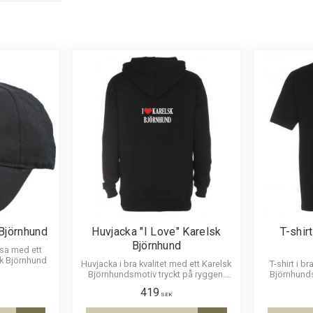
30cm
1
Fleecefode
Björnhund
Huvjacka "I Love" Karelsk
T-shir
Björnhund
rosa med ett
sk Björnhund
Huvjacka i bra kvalitet med ett Karelsk
T-shirt i b
Björnhundsmotiv tryckt på ryggen.
Björnhunds
Motivstorlek ca 27 x 12 cm.
Motivst
419
SEK