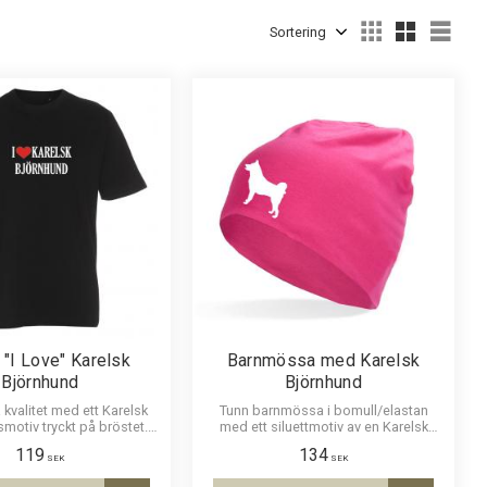
r
1
Visa fler
Välj sortering
Välj
t "I Love" Karelsk
Barnmössa med Karelsk
Björnhund
Björnhund
ra kvalitet med ett Karelsk
Tunn barnmössa i bomull/elastan
motiv tryckt på bröstet.
med ett siluettmotiv av en Karelsk
orlek ca 27 x 12 cm.
Björnhund. Mössan finns i flera färger.
119
134
SEK
SEK