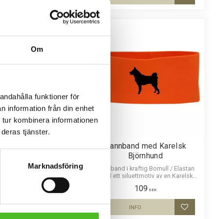
Lägg till i favoriter
Lägg till i
Om
andahålla funktioner för
n information från din enhet
 tur kombinera informationen
deras tjänster.
Keps med Karelsk
Pannband med Karelsk
Björnhund
Björnhund
Marknadsföring
nde keps i polyester med
Pannband i kraftig Bomull / Elastan
örnhund. Reflex fram och
med ett siluettmotiv av en Karelsk
Populär jägarkeps.
Björnhund.
169
109
SEK
SEK
KÖP
INFO
Lägg till i favoriter
Lägg till i