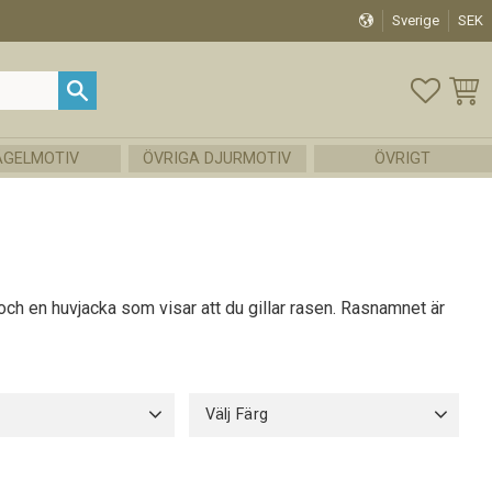
Sverige
SEK
FAVOR
KUND
ÅGELMOTIV
ÖVRIGA DJURMOTIV
ÖVRIGT
och en huvjacka som visar att du gillar rasen. Rasnamnet är
Välj Färg
k
1
Mörkgrön
4
Grå
5
n foder
1
Marinblå
1
Vit
7