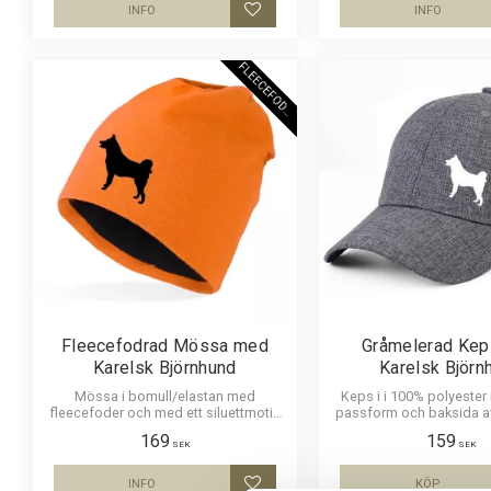
INFO
INFO
Lägg till i favoriter
F
L
E
E
C
E
F
O
D
E
R
Fleecefodrad Mössa med
Gråmelerad Ke
Karelsk Björnhund
Karelsk Björn
Mössa i bomull/elastan med
Keps i i 100% polyeste
fleecefoder och med ett siluettmotiv
passform och baksida a
av en Karelsk Björnhund. Mössan
siluettbild av en Karels
169
159
finns i flera färger.
Luftig och skön 
SEK
SEK
INFO
KÖP