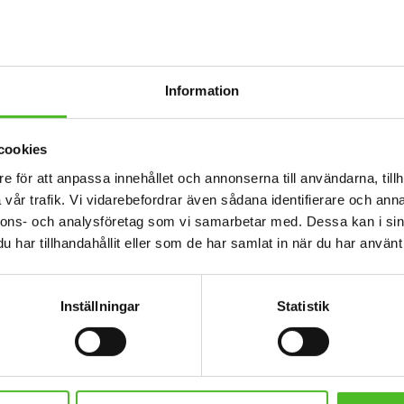
Lägg till i favoriter
Lägg till i favoriter
Information
cookies
e för att anpassa innehållet och annonserna till användarna, tillh
vår trafik. Vi vidarebefordrar även sådana identifierare och anna
nnons- och analysföretag som vi samarbetar med. Dessa kan i sin
har tillhandahållit eller som de har samlat in när du har använt 
are med
Nyckelring med Karelsk
Orange 
hund
Björnhund
Inställningar
Statistik
metall med
Elegant nyckelring i massiv metall.
Fluorescera
tta fast på
Bilden är ca 27mm i diameter och
Karelsk Bj
klämma för
laminerad för att vara hållbar och ge
bak. 
109
r ca 27mm i
ett intryck av djup i bilden.
SEK
för att vara
ck av djup i
KÖP
Lägg till i favoriter
Lägg till i favoriter