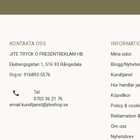
KONTAKTA OSS
INFORMATI
JITE TRYCK O PRESENTREKLAM HB
Mina sidor
Ekebergsgatan 1, 516 93 Rångedala
Blogg/Nyhete
Org.nr: 916893-5576
Kundtjänst
Hur handlar ja
local_phone
Tel.
Köpvillkor
0702 36 21 76
email kundtjanst@jiteshop.se
Policy & cook
Reklamation &
Om oss
Nyhetsbrev