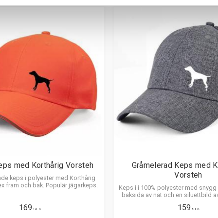
eps med Korthårig Vorsteh
Gråmelerad Keps med Ko
Vorsteh
de keps i polyester med Korthårig
ex fram och bak. Populär jägarkeps.
Keps i i 100% polyester med snyg
baksida av nät och en siluettbild a
Vorsteh. Luftig och skön 
169
159
SEK
SEK