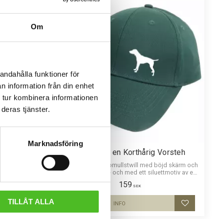
Om
andahålla funktioner för
n information från din enhet
 tur kombinera informationen
deras tjänster.
Marknadsföring
orsteh
Keps med en Korthårig Vorsteh
 med snygg
Keps i borstad bomullstwill med böjd skärm och
ttmotiv av en
kardborrespänne och med ett siluettmotiv av en
Korthårig Vorsteh.
159
SEK
TILLÅT ALLA
INFO
Lägg till i favoriter
Lägg till i