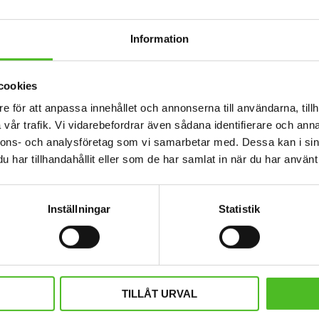
Information
cookies
e för att anpassa innehållet och annonserna till användarna, tillh
vår trafik. Vi vidarebefordrar även sådana identifierare och anna
nnons- och analysföretag som vi samarbetar med. Dessa kan i sin
har tillhandahållit eller som de har samlat in när du har använt 
Inställningar
Statistik
 med Korthårig Vorsteh
Keps med Korthårig V
tt motiv av Korthårig Vorsteh tryckt
Melerad keps i 100% polyester
tet. Motivstorlek ca 28x7 cm.
passform och metallspänne. Silue
Korthårig Vorsteh
429
169
SEK
SEK
TILLÅT URVAL
INFO
INFO
Lägg till i favoriter