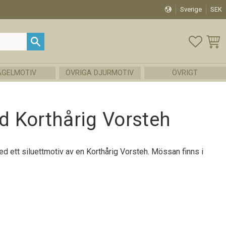
Sverige
SEK
FAVOR
KUND
ÅGELMOTIV
ÖVRIGA DJURMOTIV
ÖVRIGT
 Korthårig Vorsteh
 ett siluettmotiv av en Korthårig Vorsteh. Mössan finns i