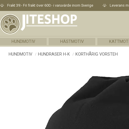
Frakt 39:- Fri frakt över 600:- i varuvärde inom Sverige
Leverans me
HUNDMOTIV
HÄSTMOTIV
KATTMOT
HUNDMOTIV
HUNDRASER H-K
KORTHÅRIG VORSTEH