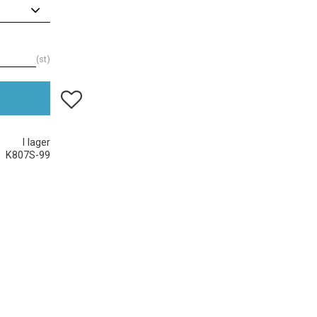
st
Lägg till i favoriter
I lager
K807S-99