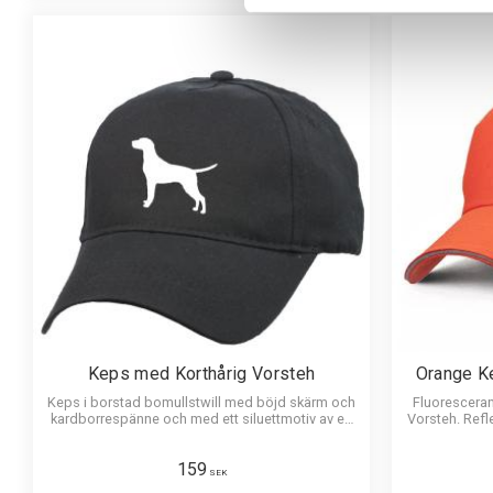
Keps med Korthårig Vorsteh
Orange K
Keps i borstad bomullstwill med böjd skärm och
Fluoresceran
kardborrespänne och med ett siluettmotiv av en
Vorsteh. Refl
Korthårig Vorsteh.
159
SEK