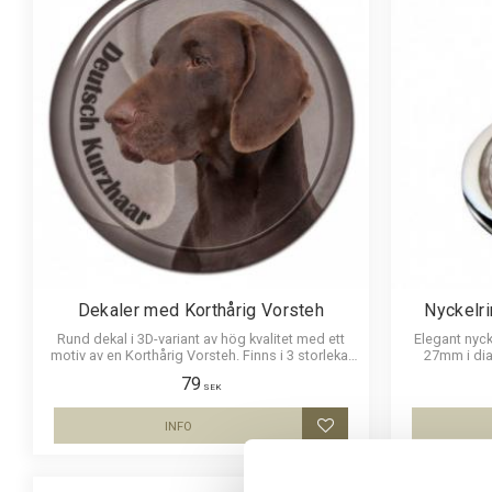
Dekaler med Korthårig Vorsteh
Nyckelri
Rund dekal i 3D-variant av hög kvalitet med ett
Elegant nyck
motiv av en Korthårig Vorsteh. Finns i 3 storlekar
27mm i dia
10 cm , 15 cm och 30 cm i diameter.
hållbar oc
79
SEK
INFO
Lägg till i favoriter