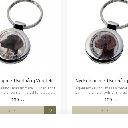
ng med Korthårig Vorsteh
Nyckelring med Korthåri
elring i massiv metall. Bilden är ca
Elegant nyckelring i massiv metall.
meter och laminerad för att vara
27mm i diameter och laminerad f
h ge ett intryck av djup i bilden.
hållbar och ge ett intryck av dju
109
109
SEK
SEK
KÖP
KÖP
Lägg till i favoriter