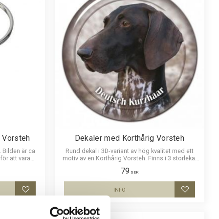
g Vorsteh
Dekaler med Korthårig Vorsteh
 Bilden är ca
Rund dekal i 3D-variant av hög kvalitet med ett
ör att vara
motiv av en Korthårig Vorsteh. Finns i 3 storlekar
p i bilden.
10 cm , 15 cm och 30 cm i diameter.
79
SEK
INFO
Lägg till i favoriter
Lägg till i