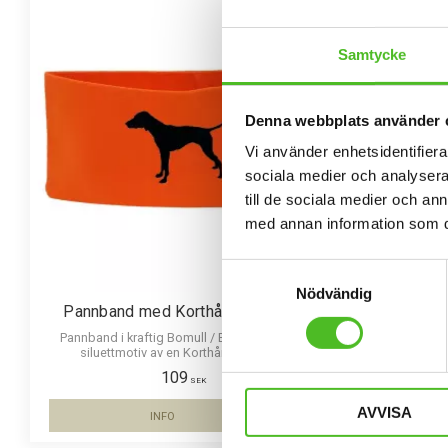
Samtycke
Denna webbplats använder 
Vi använder enhetsidentifierar
sociala medier och analysera 
till de sociala medier och a
med annan information som du 
Samtyckesval
Nödvändig
Pannband med Korthårig Vorsteh
Hoodie
Pannband i kraftig Bomull / Elastan med ett
Luvtröja med e
siluettmotiv av en Korthårig Vorsteh.
på brös
109
SEK
AVVISA
INFO
Lägg till i favoriter