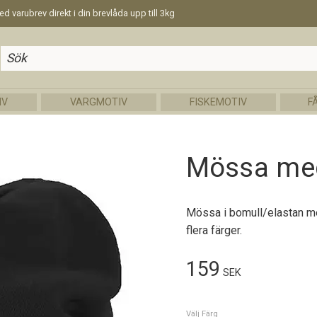
d varubrev direkt i din brevlåda upp till 3kg
IV
VARGMOTIV
FISKEMOTIV
F
Mössa med
Mössa i bomull/elastan med
flera färger.
159
SEK
Välj Färg