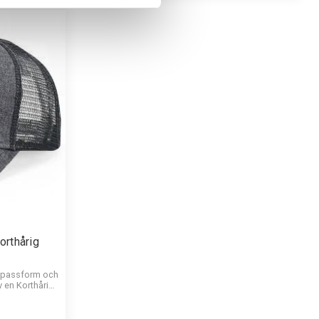
rthårig
g passform och
v en Korthårig
keps.