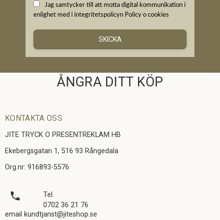
Jag samtycker till att motta digital kommunikation i
enlighet med i integritetspolicyn
Policy o cookies
SKICKA
ÅNGRA DITT KÖP
KONTAKTA OSS
JITE TRYCK O PRESENTREKLAM HB
Ekebergsgatan 1, 516 93 Rångedala
Org.nr: 916893-5576
local_phone
Tel.
0702 36 21 76
email kundtjanst@jiteshop.se