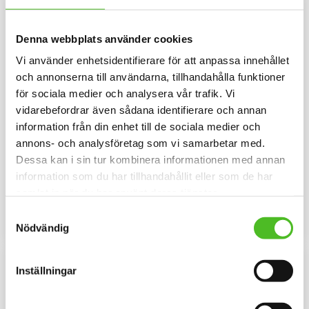
Denna webbplats använder cookies
Vi använder enhetsidentifierare för att anpassa innehållet
och annonserna till användarna, tillhandahålla funktioner
för sociala medier och analysera vår trafik. Vi
vidarebefordrar även sådana identifierare och annan
information från din enhet till de sociala medier och
Dekaler med Korthårig
Mössa med Korthårig
annons- och analysföretag som vi samarbetar med.
Vorsteh
Vorsteh
Dessa kan i sin tur kombinera informationen med annan
Rund dekal i 3D-variant av hög
Mössa i bomull/elastan med ett
information som du har tillhandahållit eller som de har
kvalitet med ett motiv av en
siluettmotiv av en Korthårig
Korthårig Vorsteh. Finns i 3
Vorsteh. Mössan finns i flera
samlat in när du har använt deras tjänster.
79
159
storlekar 10 cm , 15 cm och 30
färger.
SEK
SEK
cm i diameter.
Samtyckesval
INFO
INFO
Nödvändig
Lägg till i favoriter
Lägg til
F
L
E
E
C
E
F
O
D
Inställningar
E
R