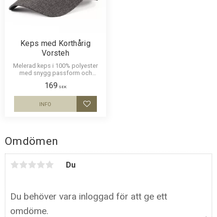
Keps med Korthårig
Vorsteh
Melerad keps i 100% polyester
med snygg passform och
metallspänne. Siluettmotiv av en
169
Korthårig Vorsteh
SEK
INFO
Lägg till i favoriter
Omdömen
Du