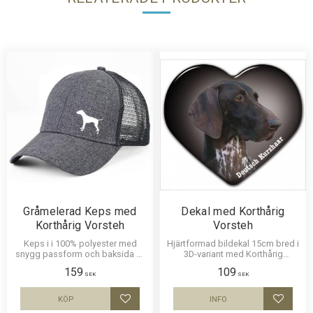
Gråmelerad Keps med
Dekal med Korthårig
Korthårig Vorsteh
Vorsteh
Keps i i 100% polyester med
Hjärtformad bildekal 15cm bred i
snygg passform och baksida av
3D-variant med Korthårig
nät och en siluettbild av en
Vorsteh som har en
159
109
Korthårig Vorsteh. Luftig och
klisterbaksida för montering på
SEK
SEK
skön keps.
bilruta m.m.
KÖP
INFO
Lägg till i favoriter
Lägg til