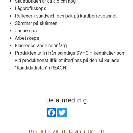
Siluettbilden är ca 3,5 cm hög
Lågprofilskeps
Reflexer i sandwich och bak på kardborrespännet
Sömmar på skärmen
Jägarkeps
Arbetskeps
Fluorescerande neonfärg
Produkten är fri från samtliga SVHC – kemikalier som
vid produktionstillfället återfinns på den så kallade
”Kandidatlistan” i REACH.
Dela med dig
Facebook
Twitter
RELATERADE PRODUKTER