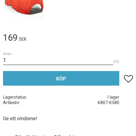
169
SEK
Antal
st
Lägg t
KÖP
Lagerstatus
I lager
Artikelnr
K807-K580
Ge ett omdöme!