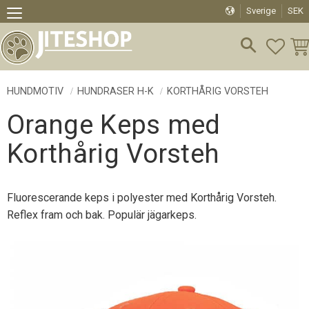
Sverige
SEK
Meny
FAVO
KU
HUNDMOTIV
HUNDRASER H-K
KORTHÅRIG VORSTEH
Orange Keps med
Korthårig Vorsteh
Fluorescerande keps i polyester med Korthårig Vorsteh.
Reflex fram och bak. Populär jägarkeps.