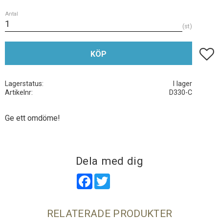
Antal
st
Lägg t
KÖP
Lagerstatus
I lager
Artikelnr
D330-C
Ge ett omdöme!
Dela med dig
Facebook
Twitter
RELATERADE PRODUKTER