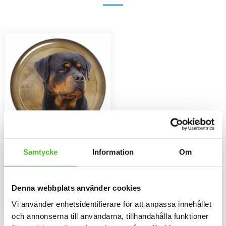
Dekaler med Rottweiler
Samtycke
Information
Om
Rund dekal i 3D-variant av hög
kvalitet med ett motiv av
Rottweiler. Finns i 3 storlekar 10
79
cm , 15 cm och 30 cm i diameter.
SEK
Denna webbplats använder cookies
INFO
Vi använder enhetsidentifierare för att anpassa innehållet
Lägg till i favoriter
och annonserna till användarna, tillhandahålla funktioner