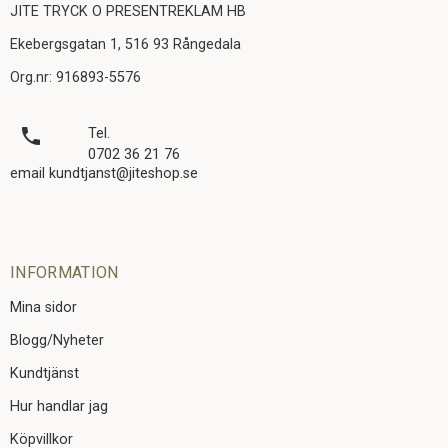
JITE TRYCK O PRESENTREKLAM HB
Ekebergsgatan 1, 516 93 Rångedala
Org.nr: 916893-5576
local_phone
Tel.
0702 36 21 76
email kundtjanst@jiteshop.se
INFORMATION
Mina sidor
Blogg/Nyheter
Kundtjänst
Hur handlar jag
Köpvillkor