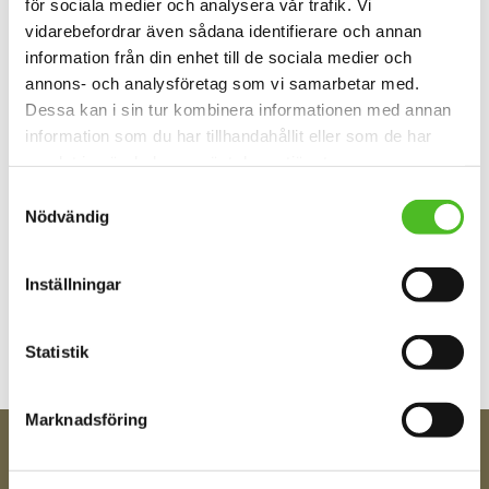
för sociala medier och analysera vår trafik. Vi
Omdömen
vidarebefordrar även sådana identifierare och annan
information från din enhet till de sociala medier och
annons- och analysföretag som vi samarbetar med.
Du
Dessa kan i sin tur kombinera informationen med annan
information som du har tillhandahållit eller som de har
samlat in när du har använt deras tjänster.
Samtyckesval
Nödvändig
Bli den första att lämna ett omdöme.
Inställningar
Statistik
Marknadsföring
FÅ TIPS OM NYHETER!