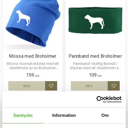
Mössa med Broholmer
Pannband med Broholmer
Mössa i bomull/elastan med ett
Pannband i kraftig Bomull /
siluettmotiv av en Broholmer.
Elastan med ett siluettmotiv av
Mössan finns i flera färger.
en Broholmer.
159
109
SEK
SEK
INFO
INFO
Lägg till i favoriter
Lägg til
Samtycke
Information
Om