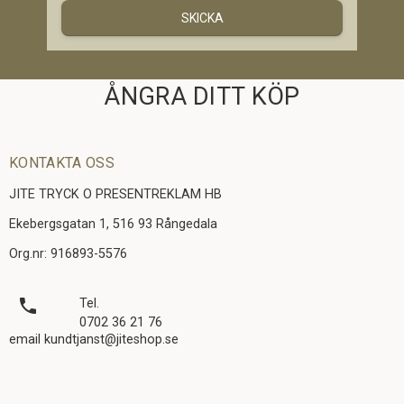
SKICKA
ÅNGRA DITT KÖP
KONTAKTA OSS
JITE TRYCK O PRESENTREKLAM HB
Ekebergsgatan 1, 516 93 Rångedala
Org.nr: 916893-5576
local_phone
Tel.
0702 36 21 76
email kundtjanst@jiteshop.se