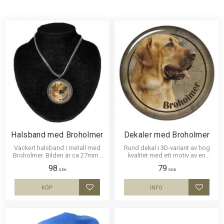
Halsband med Broholmer
Dekaler med Broholmer
Vackert halsband i metall med
Rund dekal i 3D-variant av hög
Broholmer. Bilden är ca 27mm i
kvalitet med ett motiv av en
diameter och laminerad för att
Broholmer. Finns i 3 storlekar 10
98
79
vara hållbar.
cm , 15 cm och 30 cm i diameter.
SEK
SEK
KÖP
INFO
Lägg till i favoriter
Lägg til