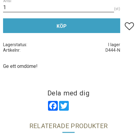
Antal
st
Lägg t
KÖP
Lagerstatus
I lager
Artikelnr
D444-N
Ge ett omdöme!
Dela med dig
Facebook
Twitter
RELATERADE PRODUKTER