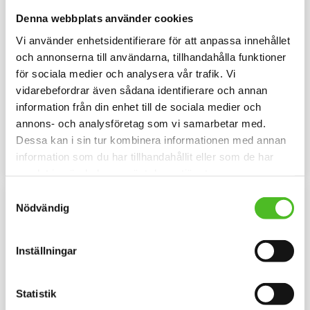
Denna webbplats använder cookies
Vi använder enhetsidentifierare för att anpassa innehållet
och annonserna till användarna, tillhandahålla funktioner
för sociala medier och analysera vår trafik. Vi
Keps med Broholmer
Hoodie med Broholmer
vidarebefordrar även sådana identifierare och annan
Melerad keps i 100% polyester
Luvtröja med ett Broholmermotiv
information från din enhet till de sociala medier och
med snygg passform och
tryckt på bröstet. Motivstorlek ca
annons- och analysföretag som vi samarbetar med.
metallspänne. Siluettmotiv av en
28x7 cm.
169
429
Broholmer
SEK
SEK
Dessa kan i sin tur kombinera informationen med annan
information som du har tillhandahållit eller som de har
INFO
INFO
Lägg till i favoriter
Lägg til
samlat in när du har använt deras tjänster.
NYA FÄRGER
Samtyckesval
Nödvändig
Inställningar
Statistik