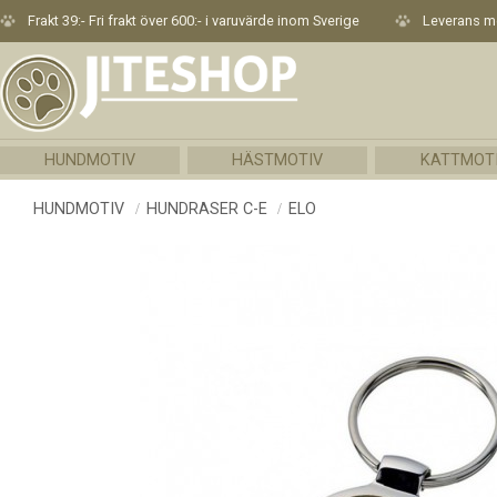
Frakt 39:- Fri frakt över 600:- i varuvärde inom Sverige
Leverans me
HUNDMOTIV
HÄSTMOTIV
KATTMOT
HUNDMOTIV
HUNDRASER C-E
ELO