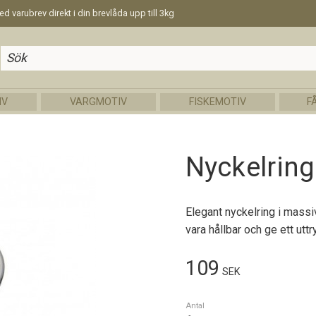
d varubrev direkt i din brevlåda upp till 3kg
IV
VARGMOTIV
FISKEMOTIV
F
Nyckelrin
Elegant nyckelring i massi
vara hållbar och ge ett uttr
109
SEK
Antal