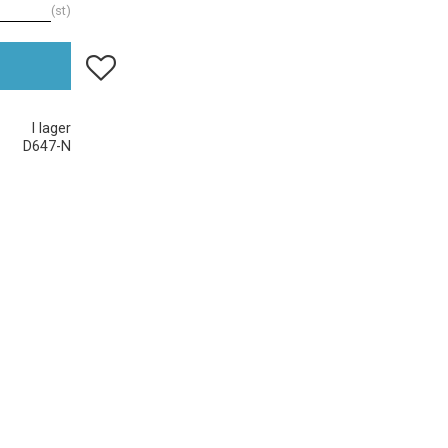
st
Lägg till i favoriter
I lager
D647-N