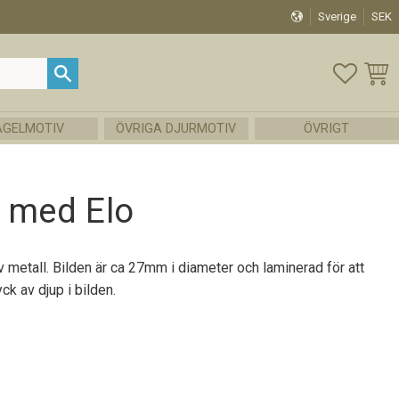
Sverige
SEK
FAVOR
KUND
ÅGELMOTIV
ÖVRIGA DJURMOTIV
ÖVRIGT
g med Elo
v metall. Bilden är ca 27mm i diameter och laminerad för att
yck av djup i bilden.