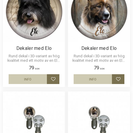
Dekaler med Elo
Dekaler med Elo
Rund dekal i 3D-variant av hög
Rund dekal i 3D-variant av hög
kvalitet med ett motiv av en Elo.
kvalitet med ett motiv av en Elo.
Finns i 1 storlek 10 cm i diameter.
Finns i 1 storlek 10 cm i diameter.
79
79
SEK
SEK
INFO
INFO
Lägg till i favoriter
Lägg til