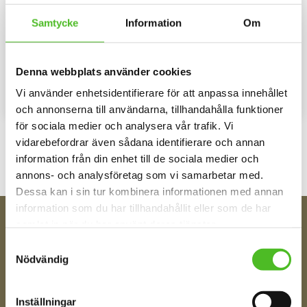
Samtycke
Information
Om
Nyckelring med Elo
Nyckelring med Elo
Elegant nyckelring i massiv
Elegant nyckelring i massiv
metall. Bilden är ca 27mm i
metall. Bilden är ca 27mm i
diameter och laminerad för att
diameter och laminerad för att
109
109
Denna webbplats använder cookies
vara hållbar och ge ett uttryck av
vara hållbar och ge ett uttryck av
SEK
SEK
djup i bilden.
djup i bilden.
Vi använder enhetsidentifierare för att anpassa innehållet
KÖP
KÖP
Lägg till i favoriter
Lägg til
och annonserna till användarna, tillhandahålla funktioner
för sociala medier och analysera vår trafik. Vi
vidarebefordrar även sådana identifierare och annan
information från din enhet till de sociala medier och
annons- och analysföretag som vi samarbetar med.
Dessa kan i sin tur kombinera informationen med annan
information som du har tillhandahållit eller som de har
samlat in när du har använt deras tjänster.
FÅ TIPS OM NYHETER!
Samtyckesval
Din e-post
Nödvändig
Inställningar