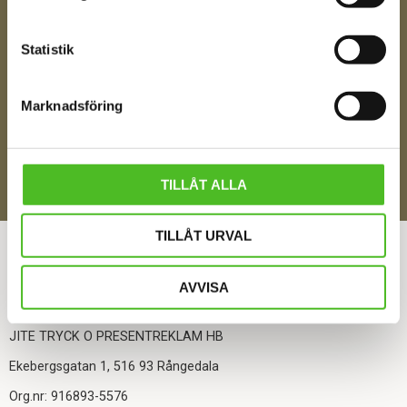
Ditt Namn
Statistik
Jag samtycker till att motta digital kommunikation i
Marknadsföring
enlighet med i integritetspolicyn
Policy o cookies
SKICKA
TILLÅT ALLA
ÅNGRA DITT KÖP
TILLÅT URVAL
AVVISA
KONTAKTA OSS
JITE TRYCK O PRESENTREKLAM HB
Ekebergsgatan 1, 516 93 Rångedala
Org.nr: 916893-5576