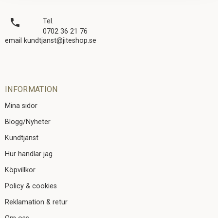
local_phone
Tel.
0702 36 21 76
email kundtjanst@jiteshop.se
INFORMATION
Mina sidor
Blogg/Nyheter
Kundtjänst
Hur handlar jag
Köpvillkor
Policy & cookies
Reklamation & retur