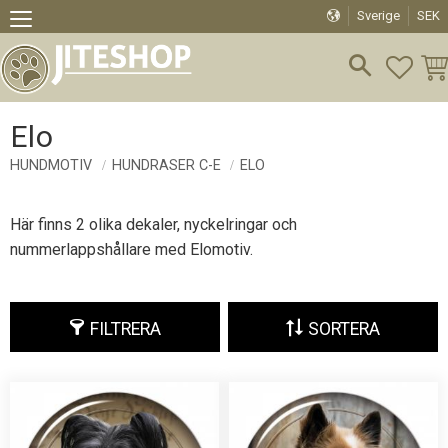
Sverige
SEK
Meny
FAVO
KU
Elo
HUNDMOTIV
HUNDRASER C-E
ELO
Här finns 2 olika dekaler, nyckelringar och
nummerlappshållare med Elomotiv.
FILTRERA
SORTERA