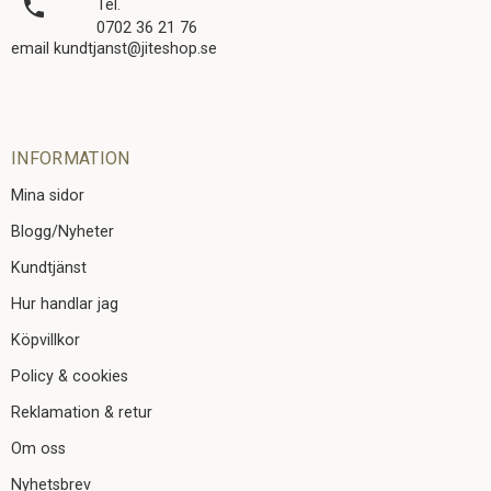
local_phone
Tel.
0702 36 21 76
email kundtjanst@jiteshop.se
INFORMATION
Mina sidor
Blogg/Nyheter
Kundtjänst
Hur handlar jag
Köpvillkor
Policy & cookies
Reklamation & retur
Om oss
Nyhetsbrev