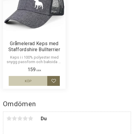
Gråmelerad Keps med
Staffordshire Bullterrier
Keps i i 100% polyester med
snygg passform och baksida av
nät och en siluettbild av en
159
Staffordshire Bullterrier. Luftig
SEK
och skön keps.
KÖP
Lägg till i favoriter
Omdömen
Du