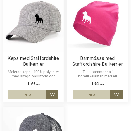
Keps med Staffordshire
Barnmössa med
Bullterrier
Staffordshire Bullterrier
Melerad keps i 100% polyester
Tunn barnmössa i
med snygg passform och
bomull/elastan med ett
metallspänne. Siluettmotiv av en
siluettmotiv av en Staffordshire
169
134
Staffordshire Bullterrier
Bullterrier. Mössan finns i flera
SEK
SEK
färger.
INFO
INFO
Lägg till i favoriter
Lägg til