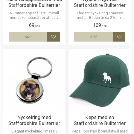
Staffordshire Bullterrier
Staffordshire Bullterrier
Nummerlappshållare i metall
Elegant nyckelring i massiv
med säkerhetsnål för att sätta
metall. Bilden är ca 27mm i
fast på kläderna och en stark
diameter och laminerad för att
69
109
klämma för nummerlappen.
vara hållbar och ge ett intryck av
SEK
SEK
Bilden är ca 27mm i diameter
djup i bilden.
och laminerad för att vara hållbar
KÖP
KÖP
Lägg till i favoriter
Lägg til
och ge ett uttryck av djup i
bilden.
Nyckelring med
Keps med en
Staffordshire Bullterrier
Staffordshire Bullterrier
Elegant nyckelring i massiv
Keps i borstad bomullstwill med