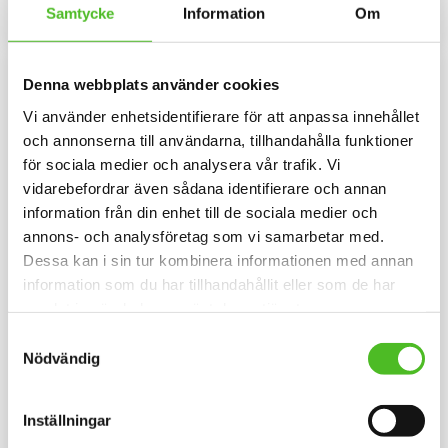
Samtycke
Information
Om
INFO
INFO
Lägg till i favoriter
Lägg til
F
L
E
E
C
E
F
O
D
Denna webbplats använder cookies
E
R
Vi använder enhetsidentifierare för att anpassa innehållet
och annonserna till användarna, tillhandahålla funktioner
för sociala medier och analysera vår trafik. Vi
vidarebefordrar även sådana identifierare och annan
information från din enhet till de sociala medier och
annons- och analysföretag som vi samarbetar med.
Dessa kan i sin tur kombinera informationen med annan
information som du har tillhandahållit eller som de har
Fleecefodrad Mössa
Hoodie med
med Staffordshire
Staffordshire Bullterrier
samlat in när du har använt deras tjänster.
Bullterrier
Luvtröja med ett motiv med
Samtyckesval
Staffordshire Bullterrier tryckt på
Mössa i bomull/elastan med
Nödvändig
bröstet. Motivstorlek ca 28x7
fleecefoder och med ett
cm.
siluettmotiv av en Staffordshire
169
429
Bullterrier. Mössan finns i flera
SEK
SEK
färger.
Inställningar
INFO
INFO
Lägg till i favoriter
Lägg til