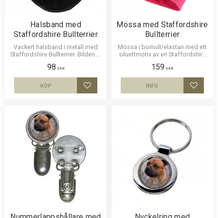
Halsband med
Mössa med Staffordshire
Staffordshire Bullterrier
Bullterrier
Vackert halsband i metall med
Mössa i bomull/elastan med ett
Staffordshire Bullterrier. Bilden är
siluettmotiv av en Staffordshire
ca 27mm i diameter och
Bullterrier. Mössan finns i flera
98
159
laminerad för att vara hållbar och
färger.
SEK
SEK
ge ett intryck av djup i bilden.
Läderrem som man kan anpassa
KÖP
INFO
Lägg till i favoriter
Lägg til
till önskad längd.
Nummerlappshållare med
Nyckelring med