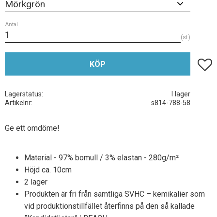
Antal
st
Lägg t
KÖP
Lagerstatus
I lager
Artikelnr
s814-788-58
Ge ett omdöme!
Material - 97% bomull / 3% elastan - 280g/m²
Höjd ca. 10cm
2 lager
Produkten är fri från samtliga SVHC – kemikalier som
vid produktionstillfället återfinns på den så kallade