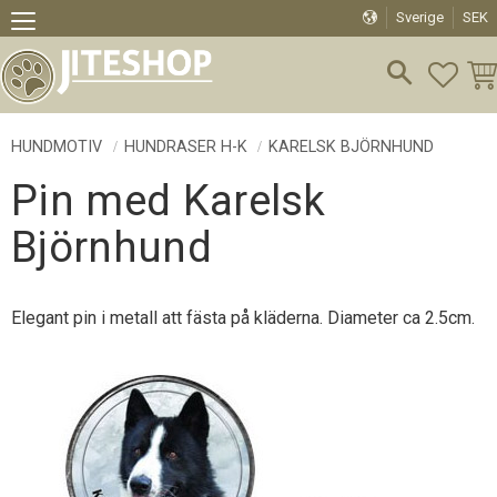
Sverige
SEK
Meny
FAVO
KU
HUNDMOTIV
HUNDRASER H-K
KARELSK BJÖRNHUND
Pin med Karelsk
Björnhund
Elegant pin i metall att fästa på kläderna. Diameter ca 2.5cm.