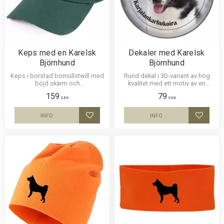
Keps med en Karelsk
Dekaler med Karelsk
Björnhund
Björnhund
Keps i borstad bomullstwill med
Rund dekal i 3D-variant av hög
böjd skärm och
kvalitet med ett motiv av en
kardborrespänne och med ett
Karelsk Björnhund. Finns i 3
159
79
siluettmotiv av en Karelsk
storlekar 10 cm , 15 cm och 30
SEK
SEK
Björnhund.
cm i diameter.
INFO
INFO
Lägg till i favoriter
Lägg til