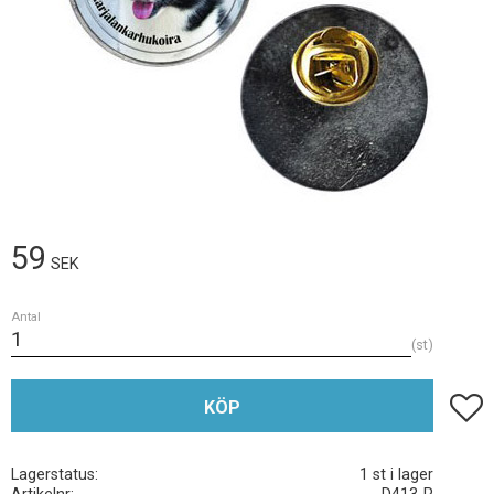
59
SEK
Antal
st
Lägg t
KÖP
Lagerstatus
1 st i lager