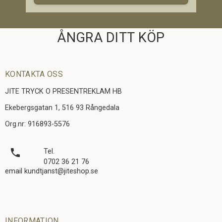
ÅNGRA DITT KÖP
KONTAKTA OSS
JITE TRYCK O PRESENTREKLAM HB
Ekebergsgatan 1, 516 93 Rångedala
Org.nr: 916893-5576
local_phone
Tel.
0702 36 21 76
email kundtjanst@jiteshop.se
INFORMATION