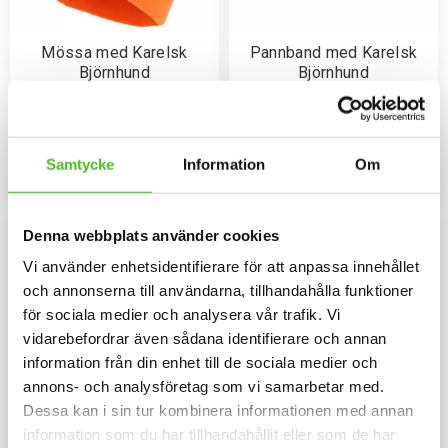
Mössa med Karelsk
Pannband med Karelsk
Björnhund
Björnhund
Mössa i bomull/elastan med ett
Pannband i kraftig Bomull /
siluettmotiv av en Karelsk
Elastan med ett siluettmotiv av
Björnhund. Mössan finns i flera
en Karelsk Björnhund.
159
109
färger.
SEK
SEK
Samtycke
Information
Om
INFO
INFO
Lägg till i favoriter
Lägg til
Denna webbplats använder cookies
Vi använder enhetsidentifierare för att anpassa innehållet
och annonserna till användarna, tillhandahålla funktioner
för sociala medier och analysera vår trafik. Vi
vidarebefordrar även sådana identifierare och annan
information från din enhet till de sociala medier och
annons- och analysföretag som vi samarbetar med.
Dessa kan i sin tur kombinera informationen med annan
information som du har tillhandahållit eller som de har
Hoodie med Karelsk
Gråmelerad Keps med