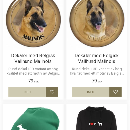
Dekaler med Belgisk
Dekaler med Belgisk
Vallhund Malinois
Vallhund Malinois
Rund dekal i 3D-variant av hög
Rund dekal i 3D-variant av hög
kvalitet med ett motiv av Belgisk
kvalitet med ett motiv av Belgisk
Vallhund Malinois. Finns i 3
Vallhund Malinois. Finns i 2
79
79
storlekar 10 cm , 15 cm och 30
storlekar 10 cm och 15 cm i
SEK
SEK
cm i diameter.
diameter.
INFO
INFO
Lägg till i favoriter
Lägg til