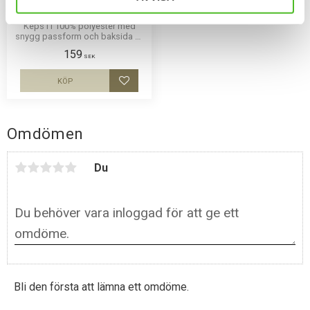
Malinois
Keps i i 100% polyester med
snygg passform och baksida av
nät och en siluettbild av en
159
Malinois. Luftig och skön keps.
SEK
KÖP
Lägg till i favoriter
Omdömen
Du
Bli den första att lämna ett omdöme.