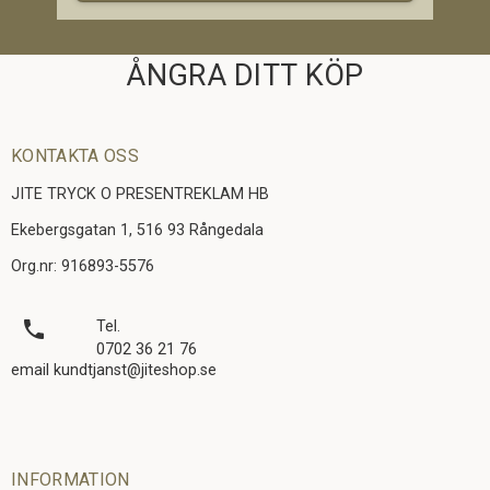
ÅNGRA DITT KÖP
KONTAKTA OSS
JITE TRYCK O PRESENTREKLAM HB
Ekebergsgatan 1, 516 93 Rångedala
Org.nr: 916893-5576
local_phone
Tel.
0702 36 21 76
email kundtjanst@jiteshop.se
INFORMATION