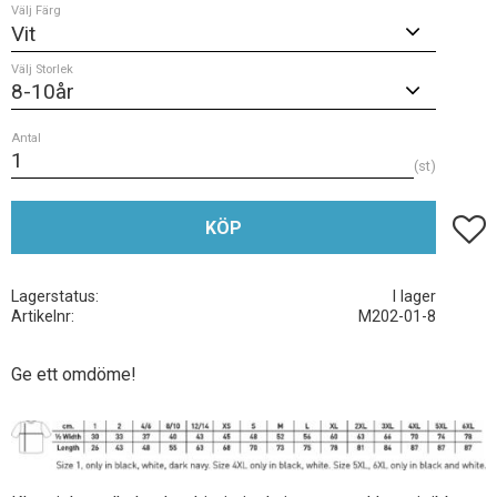
Välj Färg
Välj Storlek
Antal
st
Lägg t
KÖP
Lagerstatus
I lager
Artikelnr
M202-01-8
Ge ett omdöme!