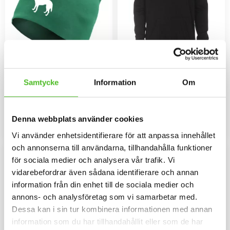
Mössa med Malinois
Hoodie med Malinois
Samtycke
Information
Om
Mössa i bomullspandex med ett
Luvtröja med ett Malinoismotiv
siluettmotiv av en Malinois.
tryckt på bröstet. Motivstorlek ca
Mössan finns i flera färger.
28x7 cm.
159
429
SEK
SEK
Denna webbplats använder cookies
INFO
INFO
Lägg till i favoriter
Lägg til
Vi använder enhetsidentifierare för att anpassa innehållet
och annonserna till användarna, tillhandahålla funktioner
för sociala medier och analysera vår trafik. Vi
vidarebefordrar även sådana identifierare och annan
information från din enhet till de sociala medier och
annons- och analysföretag som vi samarbetar med.
Dessa kan i sin tur kombinera informationen med annan
information som du har tillhandahållit eller som de har