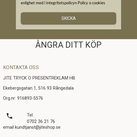
enlighet med i integritetspolicyn
Policy o cookies
SKICKA
ÅNGRA DITT KÖP
KONTAKTA OSS
JITE TRYCK O PRESENTREKLAM HB
Ekebergsgatan 1, 516 93 Rångedala
Org.nr: 916893-5576
local_phone
Tel.
0702 36 21 76
email kundtjanst@jiteshop.se