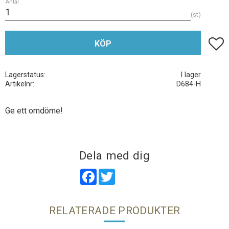
Antal
st
Lägg t
KÖP
Lagerstatus
I lager
Artikelnr
D684-H
Ge ett omdöme!
Dela med dig
Facebook
Twitter
RELATERADE PRODUKTER