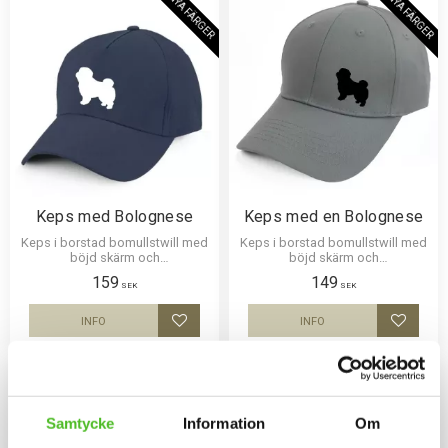
NYA FÄRGER
NYA FÄRGER
Keps med Bolognese
Keps med en Bolognese
Keps i borstad bomullstwill med
Keps i borstad bomullstwill med
böjd skärm och
böjd skärm och
kardborrespänne och med ett
kardborrespänne och med ett
159
149
siluettmotiv av en Bolognese.
siluettmotiv av en Bolognese.
SEK
SEK
INFO
INFO
Lägg till i favoriter
Lägg til
Samtycke
Information
Om