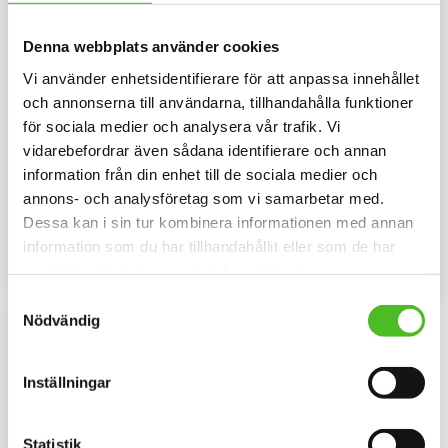
Denna webbplats använder cookies
Vi använder enhetsidentifierare för att anpassa innehållet
och annonserna till användarna, tillhandahålla funktioner
för sociala medier och analysera vår trafik. Vi
Pannband med
Hoodie med Bolognese
vidarebefordrar även sådana identifierare och annan
Bolognese
Luvtröja med ett
information från din enhet till de sociala medier och
Bolognesemotiv tryckt på
Pannband i kraftig Bomull /
annons- och analysföretag som vi samarbetar med.
bröstet. Motivstorlek ca 28x7
Elastan med ett siluettmotiv av
cm.
en Bolognese.
Dessa kan i sin tur kombinera informationen med annan
109
429
SEK
SEK
information som du har tillhandahållit eller som de har
samlat in när du har använt deras tjänster.
INFO
INFO
Lägg till i favoriter
Lägg til
Samtyckesval
Nödvändig
Inställningar
Statistik