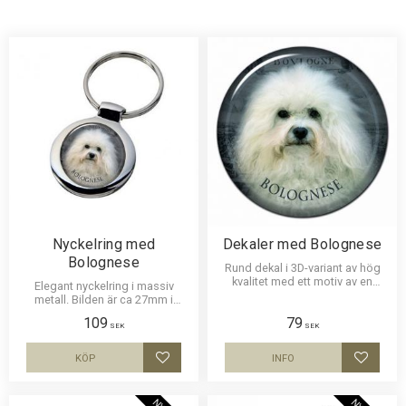
Nyckelring med
Dekaler med Bolognese
Bolognese
Rund dekal i 3D-variant av hög
kvalitet med ett motiv av en
Elegant nyckelring i massiv
Bolognese. Finns i 3 storlekar 10
metall. Bilden är ca 27mm i
cm , 15 cm och 30 cm i diameter.
diameter och laminerad för att
109
79
vara hållbar och ge ett intryck av
SEK
SEK
djup i bilden.
KÖP
INFO
Lägg till i favoriter
Lägg til