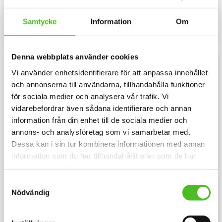
kardborrespänne och med ett
metallspänne. Siluettmotiv av en
159
169
siluettmotiv av en Bolognese.
Bolognese
SEK
SEK
Samtycke
Information
Om
INFO
INFO
Lägg till i favoriter
Lägg til
Denna webbplats använder cookies
NYA FÄRGER
Vi använder enhetsidentifierare för att anpassa innehållet
och annonserna till användarna, tillhandahålla funktioner
för sociala medier och analysera vår trafik. Vi
vidarebefordrar även sådana identifierare och annan
information från din enhet till de sociala medier och
annons- och analysföretag som vi samarbetar med.
Dessa kan i sin tur kombinera informationen med annan
information som du har tillhandahållit eller som de har
Keps med en Bolognese
Pannband med
samlat in när du har använt deras tjänster.
Bolognese
Keps i borstad bomullstwill med
Samtyckesval
böjd skärm och
Pannband i kraftig Bomull /
Nödvändig
kardborrespänne och med ett
Elastan med ett siluettmotiv av
siluettmotiv av en Bolognese.
en Bolognese.
149
109
SEK
SEK