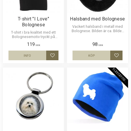
T-shirt "I Love"
Halsband med Bolognese
Bolognese
Vackert halsband i metall med
Bolognese. Bilden är ca. Bilden
T-shirt i bra kvalitet med ett
är ca 27mm i diameter och
Bolognesemotiv tryckt på
laminerad för att vara hållbar.
bröstet. Motivstorlek ca 25 x 4
119
98
cm.
SEK
SEK
INFO
KÖP
Lägg till i favoriter
Lägg til
F
L
E
E
C
E
F
O
D
E
R