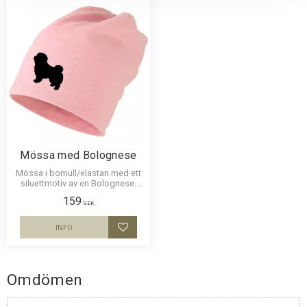
Mössa med Bolognese
Mössa i bomull/elastan med ett
siluettmotiv av en Bolognese.
Mössan finns i flera färger.
159
SEK
INFO
Lägg till i favoriter
Omdömen