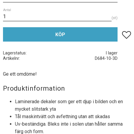
Antal
st
Lägg t
KÖP
Lagerstatus
I lager
Artikelnr
D684-10-3D
Ge ett omdöme!
Produktinformation
Laminerade dekaler som ger ett djup i bilden och en
mycket slitstark yta
Tål maskintvätt och avfettning utan att skadas
Uv-beständiga. Bleks inte i solen utan håller samma
färg och form.