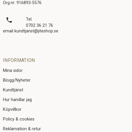
Org.nr: 916893-5576
local_phone
Tel.
0702 36 21 76
email kundtjanst@jiteshop.se
INFORMATION
Mina sidor
Blogg/Nyheter
Kundtjänst
Hur handlar jag
Köpvillkor
Policy & cookies
Reklamation & retur