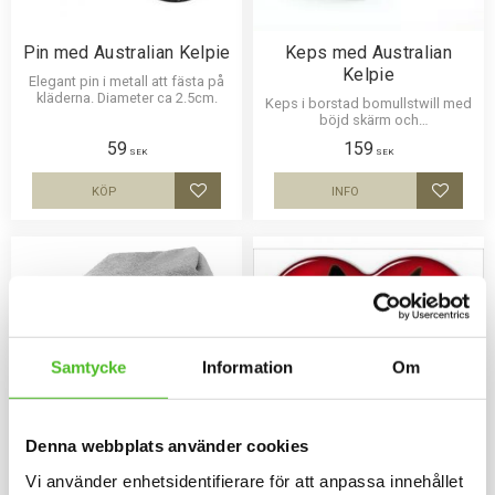
Pin med Australian Kelpie
Keps med Australian
Kelpie
Elegant pin i metall att fästa på
kläderna. Diameter ca 2.5cm.
Keps i borstad bomullstwill med
böjd skärm och
kardborrespänne och med ett
59
159
siluettmotiv av en Australian
SEK
SEK
Kelpie.
KÖP
INFO
Lägg till i favoriter
Lägg til
Samtycke
Information
Om
Denna webbplats använder cookies
Vi använder enhetsidentifierare för att anpassa innehållet
Mössa med Australian
Dekal med Australian