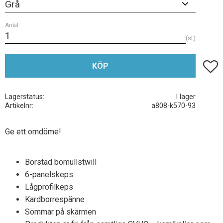
Antal
st
Lägg t
KÖP
Lagerstatus
I lager
Artikelnr
a808-k570-93
Ge ett omdöme!
Borstad bomullstwill
6-panelskeps
Lågprofilkeps
Kardborrespänne
Sömmar på skärmen