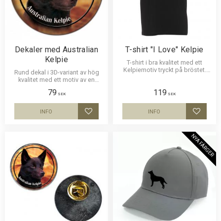
Dekaler med Australian
T-shirt "I Love" Kelpie
Kelpie
T-shirt i bra kvalitet med ett
Kelpiemotiv tryckt på bröstet.
Rund dekal i 3D-variant av hög
Motivstorlek ca 23 x 5 cm.
kvalitet med ett motiv av en
Australian Kelpie. Finns i 3
79
119
storlekar 10 cm , 15 cm och 30
SEK
SEK
cm i diameter.
INFO
INFO
Lägg till i favoriter
Lägg til
NYA FÄRGER