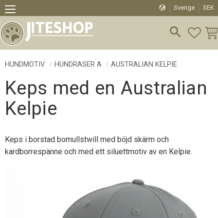
Sverige
SEK
Meny
FAVO
KU
HUNDMOTIV
HUNDRASER A
AUSTRALIAN KELPIE
Keps med en Australian
Kelpie
Keps i borstad bomullstwill med böjd skärm och
kardborrespänne och med ett siluettmotiv av en Kelpie.