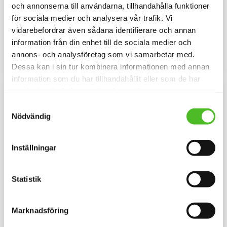
och annonserna till användarna, tillhandahålla funktioner
Kelpie
Kelpie
för sociala medier och analysera vår trafik. Vi
Mössa i bomullspandex med ett
Hjärtformad dekal 15cm bred i
siluettmotiv av en Australian
3D-variant med Australian Kelpie
vidarebefordrar även sådana identifierare och annan
Kelpie. Mössan finns i flera
som har en klisterbaksida för
159
109
information från din enhet till de sociala medier och
färger.
montering på bilruta m.m.
SEK
SEK
annons- och analysföretag som vi samarbetar med.
INFO
INFO
Lägg till i favoriter
Lägg til
Dessa kan i sin tur kombinera informationen med annan
information som du har tillhandahållit eller som de har
samlat in när du har använt deras tjänster.
Samtyckesval
Nödvändig
Inställningar
Statistik
Pannband med Australian
Hoodie med Australian
Kelpie
Kelpie
Marknadsföring
Pannband i kraftig Bomull /
Luvtröja med ett Kelpiemotiv