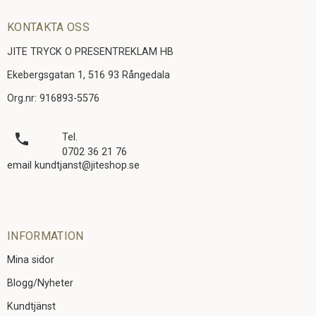
KONTAKTA OSS
JITE TRYCK O PRESENTREKLAM HB
Ekebergsgatan 1, 516 93 Rångedala
Org.nr: 916893-5576
local_phone
Tel.
0702 36 21 76
email kundtjanst@jiteshop.se
INFORMATION
Mina sidor
Blogg/Nyheter
Kundtjänst