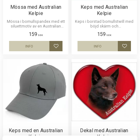
Mössa med Australian
Keps med Australian
Kelpie
Kelpie
Mössa i bomullspandex med ett
Keps i borstad bomullstwill med
siluettmotiv av en Australian
böjd skärm och
Kelpie. Mössan finns i flera
kardborrespänne och med ett
159
159
färger.
siluettmotiv av en Australian
SEK
SEK
Kelpie.
INFO
INFO
Lägg till i favoriter
Lägg til
Keps med en Australian
Dekal med Australian
Kelpie
Kelpie