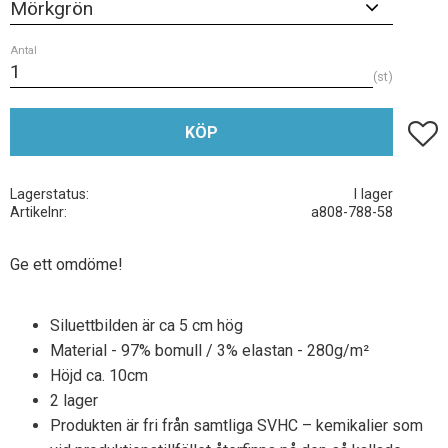
Antal
st
Lägg t
KÖP
Lagerstatus
I lager
Artikelnr
a808-788-58
Ge ett omdöme!
Siluettbilden är ca 5 cm hög
Material - 97% bomull / 3% elastan - 280g/m²
Höjd ca. 10cm
2 lager
Produkten är fri från samtliga SVHC – kemikalier som