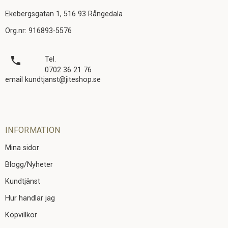
Ekebergsgatan 1, 516 93 Rångedala
Org.nr: 916893-5576
local_phone
Tel.
0702 36 21 76
email kundtjanst@jiteshop.se
INFORMATION
Mina sidor
Blogg/Nyheter
Kundtjänst
Hur handlar jag
Köpvillkor