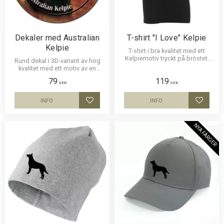
Dekaler med Australian
T-shirt "I Love" Kelpie
Kelpie
T-shirt i bra kvalitet med ett
Kelpiemotiv tryckt på bröstet.
Rund dekal i 3D-variant av hög
Motivstorlek ca 23 x 5 cm.
kvalitet med ett motiv av en
Australian Kelpie. Finns i 3
79
119
storlekar 10 cm , 15 cm och 30
SEK
SEK
cm i diameter.
INFO
INFO
Lägg till i favoriter
Lägg til
NYA FÄRGER