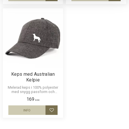
Keps med Australian
Kelpie
Melerad keps i 100% polyester
med snygg passform och
metallspänne. Siluettmotiv av en
169
Australian Kelpie
SEK
INFO
Lägg till i favoriter