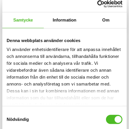
Keps i borstad bomullstwill med
Hjärtformad dekal 15cm bred i
böjd skärm och
3D-variant med Australian Kelpie
kardborrespänne och med ett
som har en klisterbaksida för
159
109
siluettmotiv av en Kelpie.
montering på bilruta m.m.
SEK
SEK
Samtycke
Information
Om
INFO
INFO
Lägg till i favoriter
Lägg til
Denna webbplats använder cookies
F
L
E
E
C
E
F
O
D
Vi använder enhetsidentifierare för att anpassa innehållet
E
R
och annonserna till användarna, tillhandahålla funktioner
för sociala medier och analysera vår trafik. Vi
vidarebefordrar även sådana identifierare och annan
information från din enhet till de sociala medier och
annons- och analysföretag som vi samarbetar med.
Dessa kan i sin tur kombinera informationen med annan
information som du har tillhandahållit eller som de har
Fleecefodrad Mössa
Förkläde med Australian
samlat in när du har använt deras tjänster.
med Australian Kelpie
Kelpie
Samtyckesval
Mössa i bomull/elastan med
Miljövänligt förkläde i
Nödvändig
fleecefoder och med ett
återanvänd bomull och polyester
siluettmotiv av en Australian
med ett motiv av Australian