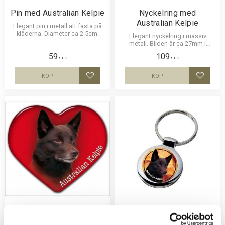
Pin med Australian Kelpie
Nyckelring med
Australian Kelpie
Elegant pin i metall att fästa på
kläderna. Diameter ca 2.5cm.
Elegant nyckelring i massiv
metall. Bilden är ca 27mm i
diameter och laminerad för att
59
109
vara hållbar och ge ett uttryck av
SEK
SEK
djup i bilden.
KÖP
KÖP
Lägg till i favoriter
Lägg til
Dekal med Australian
Nyckelring med
Kelpie
Australian Kelpie