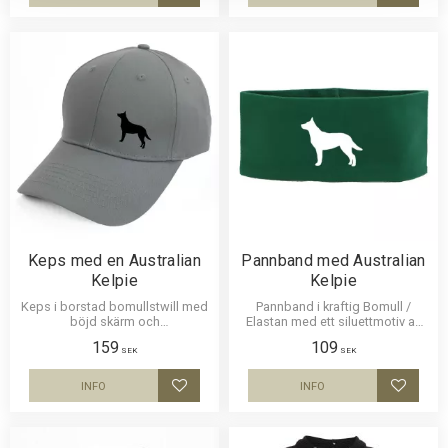
Lägg till i favoriter
Lägg til
Keps med en Australian
Pannband med Australian
Kelpie
Kelpie
Keps i borstad bomullstwill med
Pannband i kraftig Bomull /
böjd skärm och
Elastan med ett siluettmotiv av
kardborrespänne och med ett
en Kelpie.
159
109
siluettmotiv av en Kelpie.
SEK
SEK
INFO
INFO
Lägg till i favoriter
Lägg til