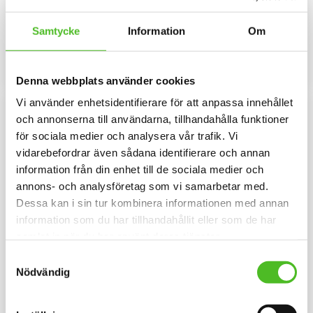
Hjärtformad dekal 15cm bred i
Elegant nyckelring i massiv
3D-variant med Australian Kelpie
metall. Bilden är ca 27mm i
Samtycke
Information
Om
som har en klisterbaksida för
diameter och laminerad för att
109
109
montering på bilruta m.m.
vara hållbar och ge ett intryck av
SEK
SEK
djup i bilden.
INFO
KÖP
Lägg till i favoriter
Lägg til
Denna webbplats använder cookies
Vi använder enhetsidentifierare för att anpassa innehållet
och annonserna till användarna, tillhandahålla funktioner
för sociala medier och analysera vår trafik. Vi
vidarebefordrar även sådana identifierare och annan
information från din enhet till de sociala medier och
annons- och analysföretag som vi samarbetar med.
Dessa kan i sin tur kombinera informationen med annan
information som du har tillhandahållit eller som de har
samlat in när du har använt deras tjänster.
Nummerlappshållare med
Halsband med Australian
Samtyckesval
Australian Kelpie
Kelpie
Nödvändig
Nummerlappshållare i metall
Vackert halsband i metall med
med säkerhetsnål för att sätta
Australian Kelpie . Bilden är ca
fast på kläderna och en stark
27mm i diameter och laminerad