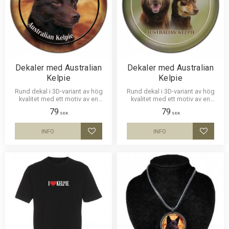
Dekaler med Australian
Dekaler med Australian
Kelpie
Kelpie
Rund dekal i 3D-variant av hög
Rund dekal i 3D-variant av hög
kvalitet med ett motiv av en
kvalitet med ett motiv av en
Australian Kelpie. Finns i 3
Australian Kelpie. Finns i 2
79
79
storlekar 10 cm , 15 cm och 30
storlekar 10 cm och 30 cm i
SEK
SEK
cm i diameter.
diameter.
INFO
INFO
Lägg till i favoriter
Lägg til