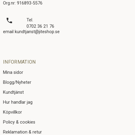
Org.nr: 916893-5576
local_phone
Tel.
0702 36 21 76
email kundtjanst@jiteshop.se
INFORMATION
Mina sidor
Blogg/Nyheter
Kundtjänst
Hur handlar jag
Köpvillkor
Policy & cookies
Reklamation & retur