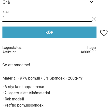
Antal
st
Lägg t
KÖP
Lagerstatus
I lager
Artikelnr
A808S-93
Ge ett omdöme!
Material - 97% bomull / 3% Spandex - 280g/m²
• 6 stycken toppsömmar
• 2-lagers slätt trikåmaterial
• Rak modell
• Kraftig bomullspandex