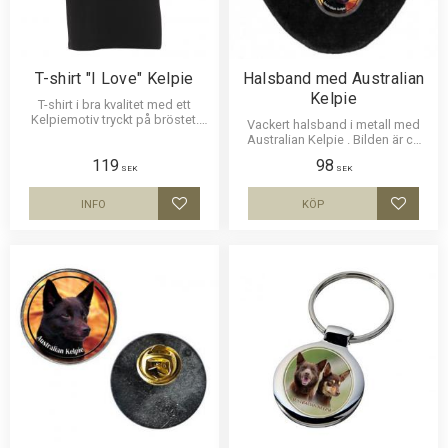
T-shirt "I Love" Kelpie
Halsband med Australian
Kelpie
T-shirt i bra kvalitet med ett
Kelpiemotiv tryckt på bröstet.
Vackert halsband i metall med
Motivstorlek ca 23 x 5 cm.
Australian Kelpie . Bilden är ca
27mm i diameter och laminerad
119
98
för att vara hållbar.
SEK
SEK
INFO
KÖP
Lägg till i favoriter
Lägg til