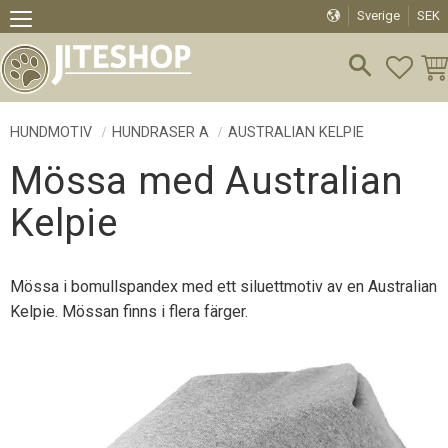
Sverige
SEK
Meny
FAVO
KU
HUNDMOTIV
HUNDRASER A
AUSTRALIAN KELPIE
Mössa med Australian
Kelpie
Mössa i bomullspandex med ett siluettmotiv av en Australian
Kelpie. Mössan finns i flera färger.