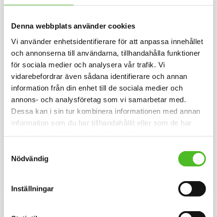
Denna webbplats använder cookies
Vi använder enhetsidentifierare för att anpassa innehållet
och annonserna till användarna, tillhandahålla funktioner
för sociala medier och analysera vår trafik. Vi
vidarebefordrar även sådana identifierare och annan
information från din enhet till de sociala medier och
annons- och analysföretag som vi samarbetar med.
Dessa kan i sin tur kombinera informationen med annan
Nyckelring med
Mössa med Borderterrier
information som du har tillhandahållit eller som de har
Borderterrier
Mössa i bomull/elastan med ett
samlat in när du har använt deras tjänster.
siluettmotiv av en Borderterrier.
Elegant nyckelring i massiv
Mössan finns i flera färger.
metall. Bilden är ca 27mm i
Samtyckesval
diameter och laminerad för att
Nödvändig
109
159
vara hållbar och ge ett uttryck av
SEK
SEK
djup i bilden.
KÖP
INFO
Lägg till i favoriter
Lägg til
Inställningar
NYA FÄRGER