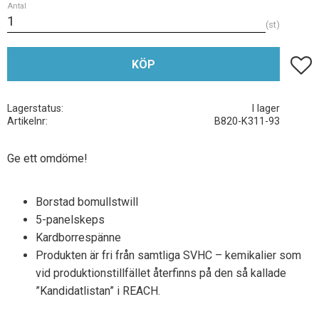
Antal
st
Lägg t
KÖP
Lagerstatus
I lager
Artikelnr
B820-K311-93
Ge ett omdöme!
Borstad bomullstwill
5-panelskeps
Kardborrespänne
Produkten är fri från samtliga SVHC – kemikalier som
vid produktionstillfället återfinns på den så kallade
”Kandidatlistan” i REACH.