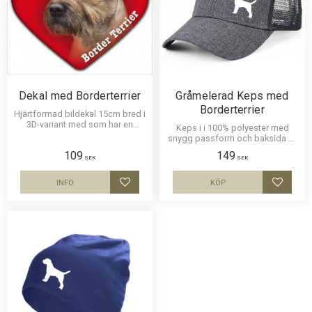
Dekal med Borderterrier
Gråmelerad Keps med
Borderterrier
Hjärtformad bildekal 15cm bred i
3D-variant med som har en
Keps i i 100% polyester med
klisterbaksida för montering på
snygg passform och baksida av
bilruta m.m.
nät och en siluettbild av en
109
149
Borderterrier. Luftig och skön
SEK
SEK
keps.
INFO
KÖP
Lägg till i favoriter
Lägg til