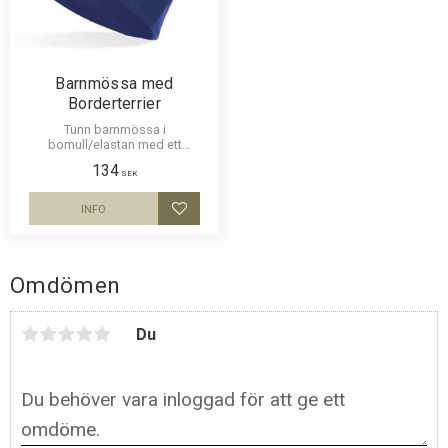
Barnmössa med
Borderterrier
Tunn barnmössa i
bomull/elastan med ett
siluettmotiv av en Borderterrier.
134
Mössan finns i flera färger.
SEK
INFO
Lägg till i favoriter
Omdömen
Du