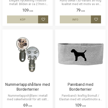
Elegant nyckelring i massiv
Rund dekal i 3D-variant av hög
metall. Bilden är ca 27mm i
kvalitet med ett motiv av en
diameter och laminerad för att
Borderterrier. Finns i 2 storlekar
109
79
vara hållbar och ge ett uttryck av
10 cm och 15 cm i diameter.
SEK
SEK
djup i bilden.
KÖP
INFO
Lägg till i favoriter
Lägg til
Nummerlappshållare med
Pannband med
Borderterrier
Borderterrier
Nummerlappshållare i metall
Pannband i kraftig Bomull /
med säkerhetsnål för att sätta
Elastan med ett siluettmotiv av
fast på kläderna och en stark
en Borderterrier.
69
109
klämma för nummerlappen.
SEK
SEK