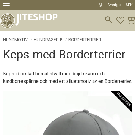
Sverige
SEK
Meny
FAVO
KU
HUNDMOTIV
HUNDRASER B
BORDERTERRIER
Keps med Borderterrier
Keps i borstad bomullstwill med böjd skärm och
kardborrespänne och med ett siluettmotiv av en Borderterrier.
NYA FÄRGER