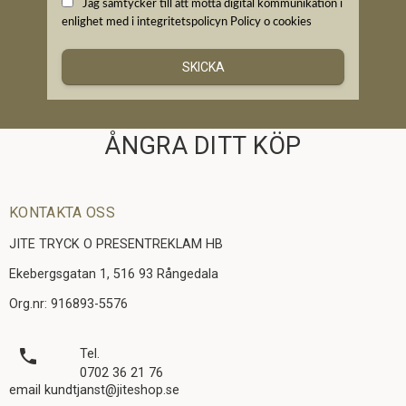
Jag samtycker till att motta digital kommunikation i
enlighet med i integritetspolicyn
Policy o cookies
SKICKA
ÅNGRA DITT KÖP
KONTAKTA OSS
JITE TRYCK O PRESENTREKLAM HB
Ekebergsgatan 1, 516 93 Rångedala
Org.nr: 916893-5576
local_phone
Tel.
0702 36 21 76
email kundtjanst@jiteshop.se