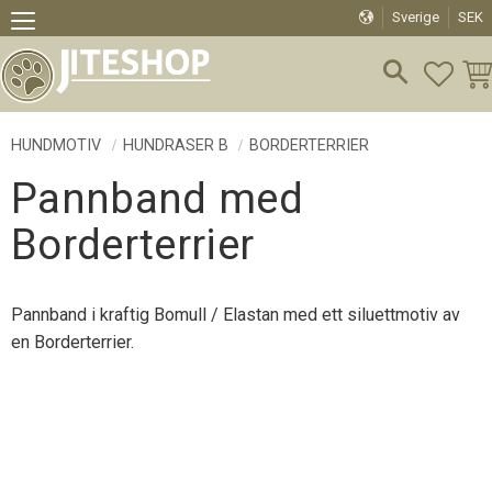
Sverige
SEK
Meny
FAVO
KU
HUNDMOTIV
HUNDRASER B
BORDERTERRIER
Pannband med
Borderterrier
Pannband i kraftig Bomull / Elastan med ett siluettmotiv av
en Borderterrier.