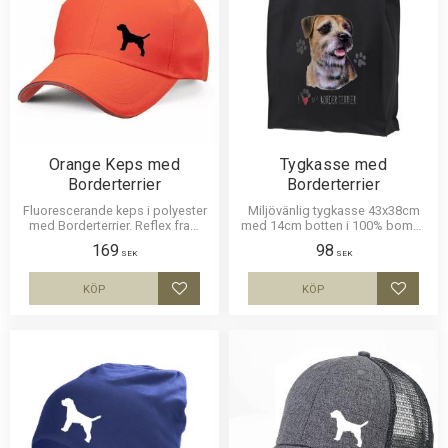
Orange Keps med
Tygkasse med
Borderterrier
Borderterrier
Fluorescerande keps i polyester
Miljövänlig tygkasse 43x38cm
med Borderterrier. Reflex fram
med 14cm botten i 100% bomull
och bak. Populär jägarkeps.
290g med ett Borderterriermotiv.
169
98
SEK
SEK
KÖP
KÖP
Lägg till i favoriter
Lägg til