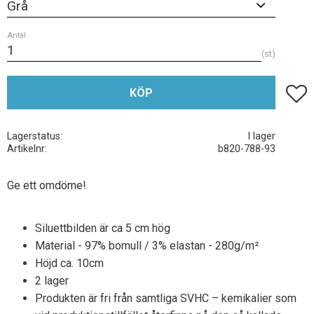
Antal
st
Lägg t
KÖP
Lagerstatus
I lager
Artikelnr
b820-788-93
Ge ett omdöme!
Siluettbilden är ca 5 cm hög
Material - 97% bomull / 3% elastan - 280g/m²
Höjd ca. 10cm
2 lager
Produkten är fri från samtliga SVHC – kemikalier som