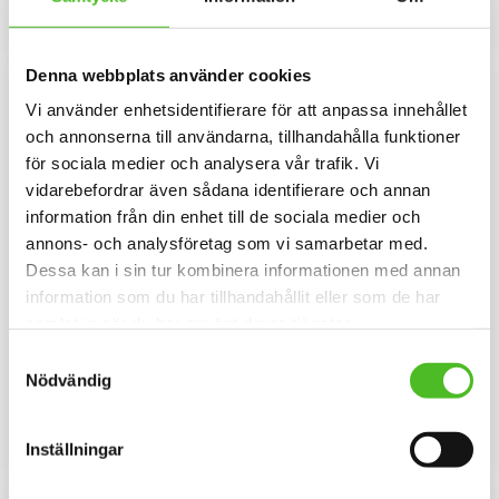
INFO
INFO
Lägg till i favoriter
Lägg til
Denna webbplats använder cookies
NYA FÄRGER
Vi använder enhetsidentifierare för att anpassa innehållet
och annonserna till användarna, tillhandahålla funktioner
för sociala medier och analysera vår trafik. Vi
vidarebefordrar även sådana identifierare och annan
information från din enhet till de sociala medier och
annons- och analysföretag som vi samarbetar med.
Dessa kan i sin tur kombinera informationen med annan
information som du har tillhandahållit eller som de har
Keps med Borderterrier
Dekal med Borderterrier
samlat in när du har använt deras tjänster.
Keps i borstad bomullstwill med
Hjärtformad bildekal 15cm bred i
Samtyckesval
böjd skärm och
3D-variant med som har en
Nödvändig
kardborrespänne och med ett
klisterbaksida för montering på
159
109
siluettmotiv av en Borderterrier.
bilruta m.m.
SEK
SEK
INFO
INFO
Inställningar
Lägg till i favoriter
Lägg til