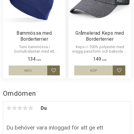
Barnmössa med
Gråmelerad Keps med
Borderterrier
Borderterrier
Tunn barnmössa i
Keps i i 100% polyester med
bomull/elastan med ett
snygg passform och baksida av
siluettmotiv av en Borderterrier.
nät och en siluettbild av en
134
149
Mössan finns i flera färger.
Borderterrier. Luftig och skön
SEK
SEK
keps.
INFO
KÖP
Lägg till i favoriter
Lägg til
Omdömen
Du