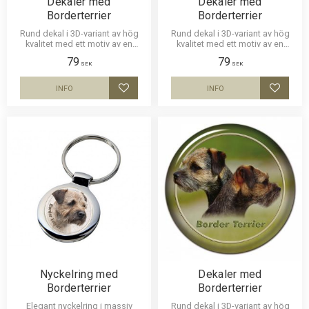
Dekaler med
Dekaler med
Borderterrier
Borderterrier
Rund dekal i 3D-variant av hög
Rund dekal i 3D-variant av hög
kvalitet med ett motiv av en
kvalitet med ett motiv av en
Borderterrier. Finns i 2 storlekar
Borderterrier. Finns i 2 storlekar
79
79
10 cm och 15 cm i diameter.
10 cm och 15 cm i diameter.
SEK
SEK
INFO
INFO
Lägg till i favoriter
Lägg til
Nyckelring med
Dekaler med
Borderterrier
Borderterrier
Elegant nyckelring i massiv
Rund dekal i 3D-variant av hög