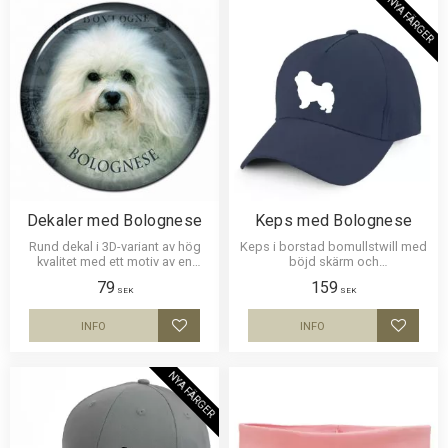
NYA FÄRGER
Dekaler med Bolognese
Keps med Bolognese
Rund dekal i 3D-variant av hög
Keps i borstad bomullstwill med
kvalitet med ett motiv av en
böjd skärm och
Bolognese. Finns i 3 storlekar 10
kardborrespänne och med ett
79
159
cm , 15 cm och 30 cm i diameter.
siluettmotiv av en Bolognese.
SEK
SEK
INFO
INFO
Lägg till i favoriter
Lägg til
NYA FÄRGER