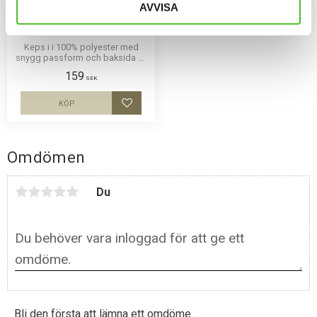
AVVISA
Gråmelerad Keps med
Bolognese
Keps i i 100% polyester med
snygg passform och baksida av
nät och en siluettbild av en
159
Bolognese. Luftig och skön
SEK
keps.
KÖP
Lägg till i favoriter
Omdömen
Du
Bli den första att lämna ett omdöme.