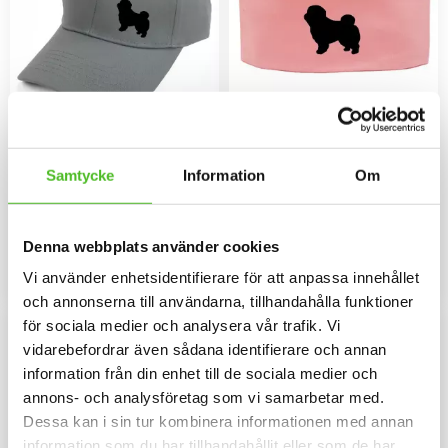
Keps med en Bolognese
Pannband med
Bolognese
Keps i borstad bomullstwill med
Samtycke
Information
Om
böjd skärm och
Pannband i kraftig Bomull /
kardborrespänne och med ett
Elastan med ett siluettmotiv av
siluettmotiv av en Bolognese.
en Bolognese.
149
109
SEK
SEK
Denna webbplats använder cookies
INFO
INFO
Vi använder enhetsidentifierare för att anpassa innehållet
Lägg till i favoriter
Lägg til
och annonserna till användarna, tillhandahålla funktioner
för sociala medier och analysera vår trafik. Vi
vidarebefordrar även sådana identifierare och annan
information från din enhet till de sociala medier och
annons- och analysföretag som vi samarbetar med.
Dessa kan i sin tur kombinera informationen med annan
information som du har tillhandahållit eller som de har