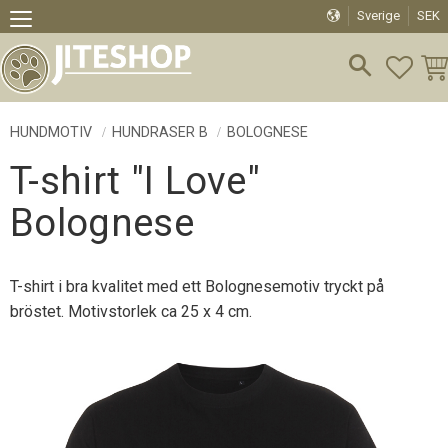
Sverige
SEK
Meny
FAVO
KU
HUNDMOTIV
HUNDRASER B
BOLOGNESE
T-shirt "I Love"
Bolognese
T-shirt i bra kvalitet med ett Bolognesemotiv tryckt på
bröstet. Motivstorlek ca 25 x 4 cm.