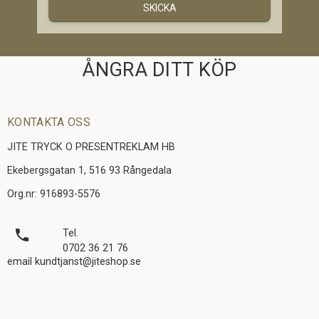
SKICKA
ÅNGRA DITT KÖP
KONTAKTA OSS
JITE TRYCK O PRESENTREKLAM HB
Ekebergsgatan 1, 516 93 Rångedala
Org.nr: 916893-5576
local_phone
Tel.
0702 36 21 76
email kundtjanst@jiteshop.se