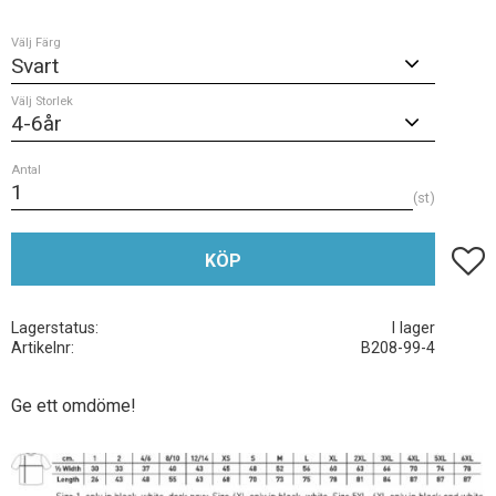
Välj Färg
Välj Storlek
Antal
st
Lägg t
KÖP
Lagerstatus
I lager
Artikelnr
B208-99-4
Ge ett omdöme!