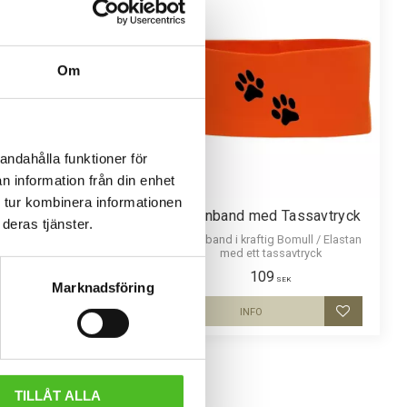
Om
andahålla funktioner för
n information från din enhet
 tur kombinera informationen
 Keps med Tassar
Pannband med Tassavtryck
deras tjänster.
nde keps i polyester med
Pannband i kraftig Bomull / Elastan
lex fram och bak. Populär
med ett tassavtryck
jägarkeps.
159
109
SEK
SEK
Marknadsföring
KÖP
INFO
Lägg till i favoriter
Lägg till i
TILLÅT ALLA