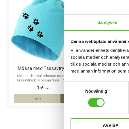
Samtycke
Denna webbplats använder 
Vi använder enhetsidentifierar
sociala medier och analysera 
till de sociala medier och a
Mössa med Tassavtryck
Nyckelring med
med annan information som du 
Mössa i bomull/elastan med ett
Elegant nyckelring i mas
Tassavtryck. Mössan finns i flera
Bilden är ca 27mm i di
Samtyckesval
färger.
laminerad för att vara hå
159
109
ett intryck av djup i
SEK
SEK
Nödvändig
INFO
KÖP
Lägg till i favoriter
AVVISA