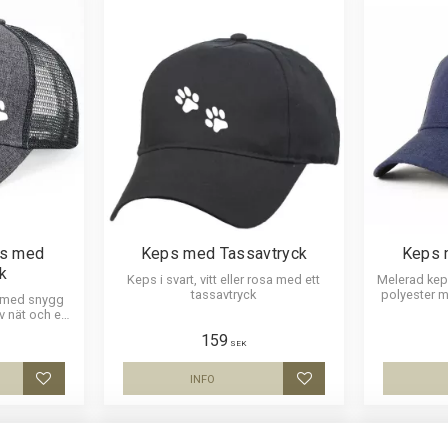
ps med
Keps med Tassavtryck
Keps 
k
Keps i svart, vitt eller rosa med ett
Melerad kep
tassavtryck
polyester 
r med snygg
 nät och ett
h skön keps.
159
SEK
INFO
Lägg till i favoriter
Lägg till i favoriter