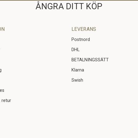
ÅNGRA DITT KÖP
ON
LEVERANS
Postnord
r
DHL
BETALNINGSSÄTT
g
Klarna
Swish
ies
 retur