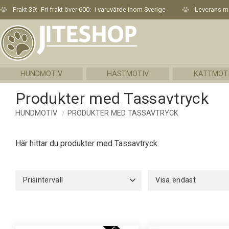
Frakt 39:- Fri frakt över 600:- i varuvärde inom Sverige
Leverans me
HUNDMOTIV
HÄSTMOTIV
KATTMOT
Produkter med Tassavtryck
HUNDMOTIV
PRODUKTER MED TASSAVTRYCK
Här hittar du produkter med Tassavtryck
Prisintervall
Visa endast
109
169
Finns i lager
10