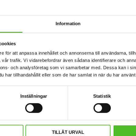
Information
cookies
e för att anpassa innehållet och annonserna till användarna, tillh
vår trafik. Vi vidarebefordrar även sådana identifierare och anna
nnons- och analysföretag som vi samarbetar med. Dessa kan i sin
 Tass
Nyckelring med Tass
Orange
har tillhandahållit eller som de har samlat in när du har använt 
siv metall.
Elegant nyckelring i massiv metall.
Fluorescera
ameter och
Bilden är ca 27mm i diameter och
Tassar. Ref
llbar och ge
laminerad för att vara hållbar och ge
109
 bilden.
ett intryck av djup i bilden.
SEK
Inställningar
Statistik
KÖP
Lägg till i favoriter
Lägg till i favoriter
TILLÅT URVAL