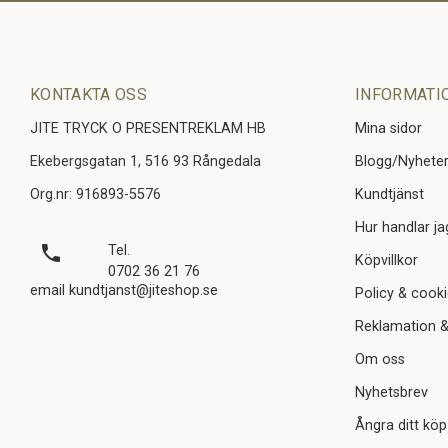
KONTAKTA OSS
INFORMATI
JITE TRYCK O PRESENTREKLAM HB
Mina sidor
Ekebergsgatan 1, 516 93 Rångedala
Blogg/Nyhete
Org.nr: 916893-5576
Kundtjänst
Hur handlar ja
local_phone
Tel.
Köpvillkor
0702 36 21 76
email kundtjanst@jiteshop.se
Policy & cook
Reklamation &
Om oss
Nyhetsbrev
Ångra ditt köp