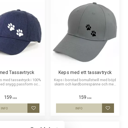
med Tassavtryck
Keps med ett tassavtryck
s med tassavtryck i 100%
Keps i borstad bomullstwill med böjd
med snygg passform och
skärm och kardborrespänne och med
metallspänne.
ett tassavtryck
159
159
SEK
SEK
INFO
INFO
Lägg till i favoriter
Lägg till i