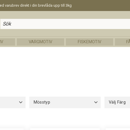
d varubrev direkt i din brevlåda upp till 3kg
IV
VARGMOTIV
FISKEMOTIV
F
Mösstyp
Välj Färg
Bomull utan foder
1
Mörkgrön
Svart
5
Visa fler