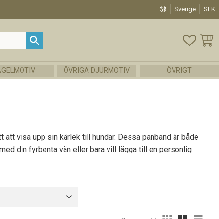
Sverige
SEK
FAVOR
KUND
ÅGELMOTIV
ÖVRIGA DJURMOTIV
ÖVRIGT
tt att visa upp sin kärlek till hundar. Dessa panband är både
d din fyrbenta vän eller bara vill lägga till en personlig
212
Grå
212
Välj sortering
Välj