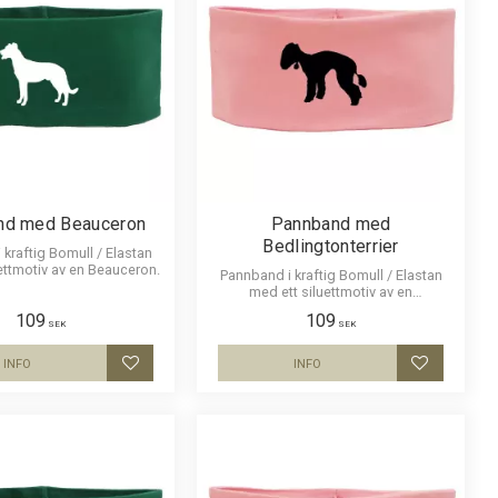
nd med Beauceron
Pannband med
Bedlingtonterrier
kraftig Bomull / Elastan
ettmotiv av en Beauceron.
Pannband i kraftig Bomull / Elastan
med ett siluettmotiv av en
Bedlingtonterrier.
109
109
SEK
SEK
INFO
INFO
Lägg till i favoriter
Lägg till i