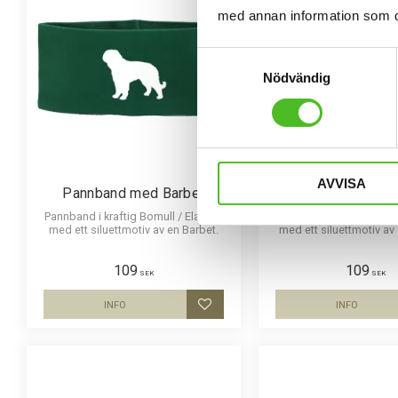
med annan information som du 
Samtyckesval
Nödvändig
AVVISA
Pannband med Barbet
Pannband med B
Pannband i kraftig Bomull / Elastan
Pannband i kraftig Bomu
med ett siluettmotiv av en Barbet.
med ett siluettmotiv av 
109
109
SEK
SEK
INFO
INFO
Lägg till i favoriter