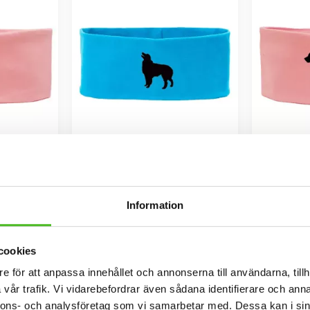
tralian
Pannband med Australian
Pannba
Shepherd
ll / Elastan
Pannband i kraftig Bomull / Elastan
Pannband i 
Information
n Australian
med ett siluettmotiv av en Australian
med ett sil
Shepherd.
109
SEK
cookies
INFO
Lägg till i favoriter
Lägg till i favoriter
e för att anpassa innehållet och annonserna till användarna, tillh
vår trafik. Vi vidarebefordrar även sådana identifierare och anna
nnons- och analysföretag som vi samarbetar med. Dessa kan i sin