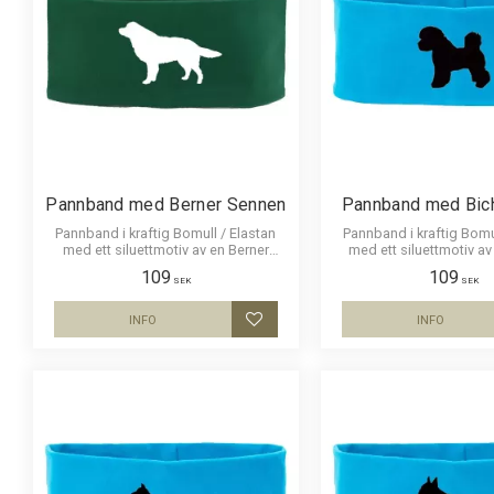
Pannband med Berner Sennen
Pannband med Bich
Pannband i kraftig Bomull / Elastan
Pannband i kraftig Bomu
med ett siluettmotiv av en Berner
med ett siluettmotiv a
Sennen.
Frisé.
109
109
SEK
SEK
INFO
INFO
Lägg till i favoriter