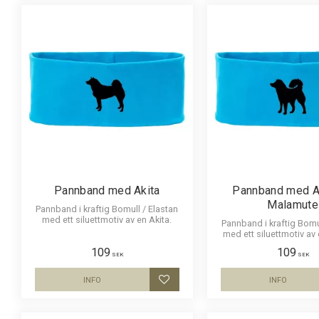
Pannband med Akita
Pannband med A
Malamute
Pannband i kraftig Bomull / Elastan
med ett siluettmotiv av en Akita.
Pannband i kraftig Bomu
med ett siluettmotiv av
Malamute.
109
109
SEK
SEK
INFO
INFO
Lägg till i favoriter