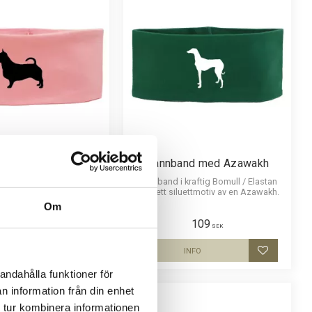
nd med Australisk
Pannband med Azawakh
Terrier
Pannband i kraftig Bomull / Elastan
med ett siluettmotiv av en Azawakh.
kraftig Bomull / Elastan
Om
uettmotiv av en Australisk
Terrier.
109
109
SEK
SEK
INFO
INFO
Lägg till i favoriter
Lägg till i
andahålla funktioner för
n information från din enhet
 tur kombinera informationen