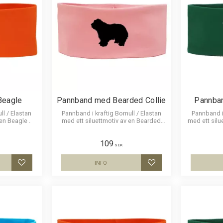
Beagle
Pannband med Bearded Collie
Pannba
ll / Elastan
Pannband i kraftig Bomull / Elastan
Pannband i 
en Beagle .
med ett siluettmotiv av en Bearded
med ett silu
Collie.
109
SEK
INFO
Lägg till i favoriter
Lägg till i favoriter