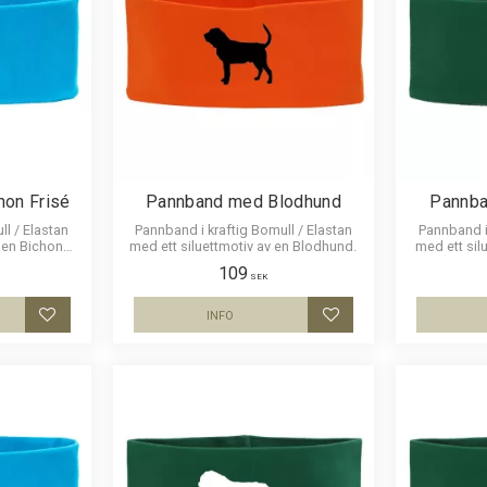
on Frisé
Pannband med Blodhund
Pannba
ll / Elastan
Pannband i kraftig Bomull / Elastan
Pannband i 
v en Bichon
med ett siluettmotiv av en Blodhund.
med ett sil
109
SEK
INFO
Lägg till i favoriter
Lägg till i favoriter