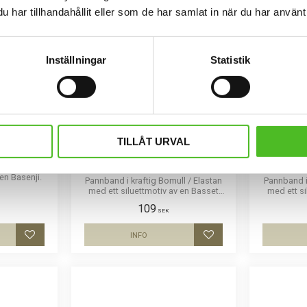
har tillhandahållit eller som de har samlat in när du har använt 
Inställningar
Statistik
TILLÅT URVAL
asenji
Pannband med Basset
Pannband
Artesien Normand
ll / Elastan
en Basenji.
Pannband i kraftig Bomull / Elastan
Pannband i 
med ett siluettmotiv av en Basset
med ett si
Artesien Normand
Fa
109
SEK
INFO
Lägg till i favoriter
Lägg till i favoriter