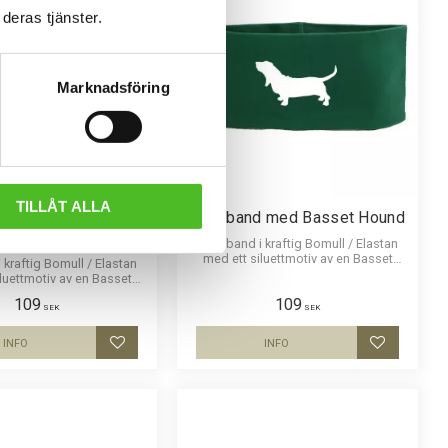
deras tjänster.
Marknadsföring
TILLÅT ALLA
 med Basset Fauve
Pannband med Basset Hound
de Bretagne
Pannband i kraftig Bomull / Elastan
med ett siluettmotiv av en Basset
kraftig Bomull / Elastan
Hound.
luettmotiv av en Basset
uve de Bretagne.
109
109
SEK
SEK
INFO
INFO
Lägg till i favoriter
Lägg till i