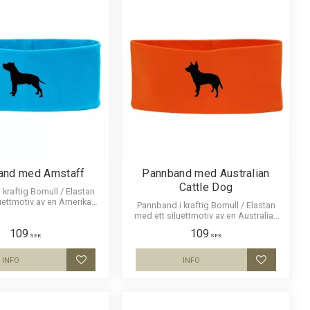
and med Amstaff
Pannband med Australian
Cattle Dog
kraftig Bomull / Elastan
uettmotiv av en Amerikan
Pannband i kraftig Bomull / Elastan
fordshire Terrier.
med ett siluettmotiv av en Australian
Cattle Dog.
109
109
SEK
SEK
INFO
INFO
Lägg till i favoriter
Lägg till i