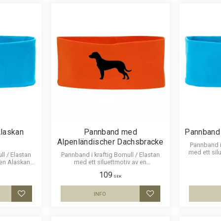
laskan
Pannband med
Pannband
Alpenländischer Dachsbracke
Pannband i 
med ett sil
ll / Elastan
Pannband i kraftig Bomull / Elastan
 en Alaskan
med ett siluettmotiv av en
Alpenländischer Dachsbracke
109
SEK
INFO
Lägg till i favoriter
Lägg till i favoriter