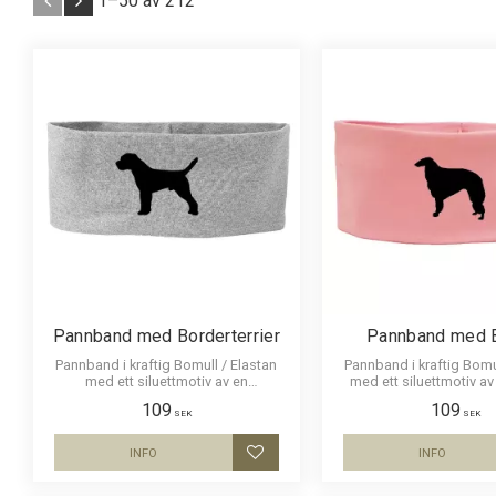
1–
50
av
212
Pannband med Borderterrier
Pannband med 
Pannband i kraftig Bomull / Elastan
Pannband i kraftig Bomu
med ett siluettmotiv av en
med ett siluettmotiv av
Borderterrier.
109
109
SEK
SEK
INFO
INFO
Lägg till i favoriter