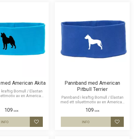
 med American Akita
Pannband med American
Pitbull Terrier
kraftig Bomull / Elastan
uettmotiv av en American
Pannband i kraftig Bomull / Elastan
Akita.
med ett siluettmotiv av en American
Pitbull Terrier.
109
109
SEK
SEK
INFO
INFO
Lägg till i favoriter
Lägg till i