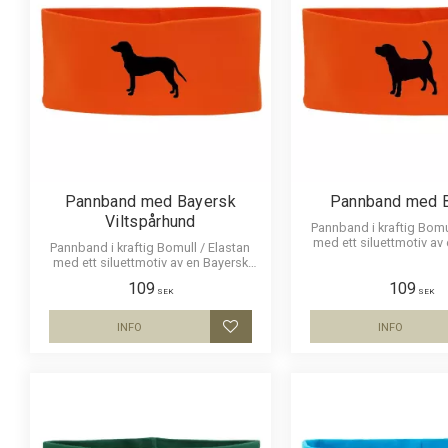
Pannband med Bayersk
Pannband med 
Viltspårhund
Pannband i kraftig Bomu
med ett siluettmotiv av 
Pannband i kraftig Bomull / Elastan
med ett siluettmotiv av en Bayersk
Viltspårhund.
109
109
SEK
SEK
INFO
INFO
Lägg till i favoriter