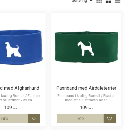
Svart
212
d med Afghanhund
Pannband med Airdaleterrier
kraftig Bomull / Elastan
Pannband i kraftig Bomull / Elastan
t siluettmotiv av en
med ett siluettmotiv av en
Afghanhund.
Airdaleterrier.
109
109
SEK
SEK
INFO
INFO
Lägg till i favoriter
Lägg till i