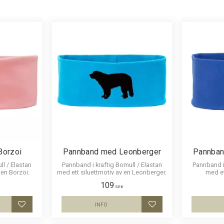
Akita
1
Alaskan Malamute
1
Vit
211
Visa fler
Visa fler
Borzoi
Pannband med Leonberger
Pannban
ll / Elastan
Pannband i kraftig Bomull / Elastan
Pannband i 
 en Borzoi.
med ett siluettmotiv av en Leonberger.
med et
109
SEK
INFO
Lägg till i favoriter
Lägg till i favoriter