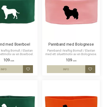
nd med Boerboel
Pannband med Bolognese
kraftig Bomull / Elastan
Pannband i kraftig Bomull / Elastan
uettmotiv av en Boerboel.
med ett siluettmotiv av en Bolognese.
109
109
SEK
SEK
INFO
INFO
Lägg till i favoriter
Lägg till i