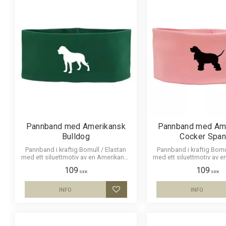
Pannband med Amerikansk
Pannband med Am
Bulldog
Cocker Span
Pannband i kraftig Bomull / Elastan
Pannband i kraftig Bomu
med ett siluettmotiv av en Amerikansk
med ett siluettmotiv av 
Bulldog
Cocker Spanie
109
109
SEK
SEK
INFO
INFO
Lägg till i favoriter