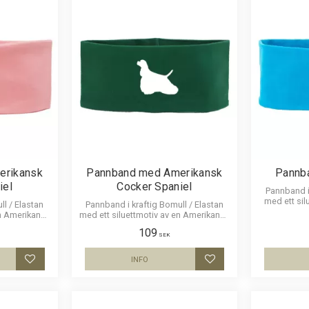
erikansk
Pannband med Amerikansk
Pannb
iel
Cocker Spaniel
Pannband i 
med ett sil
ll / Elastan
Pannband i kraftig Bomull / Elastan
Staf
en Amerikansk
med ett siluettmotiv av en Amerikansk
l.
Cocker Spaniel.
109
SEK
INFO
Lägg till i favoriter
Lägg till i favoriter