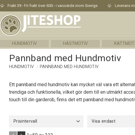
Frakt 39:- Fri frakt över 600:- i varuvärde inom Sverige
Leverans me
HUNDMOTIV
HÄSTMOTIV
KATTMOT
Pannband med Hundmotiv
HUNDMOTIV
PANNBAND MED HUNDMOTIV
Ett pannband med hundmotiv kan mycket väl vara ett alternativ
trendiga och funktionella, vilket gör dem till en utmärkt acc
touch till din garderob, finns det ett pannband med hundmoti
Prisintervall
Visa endast
109
Finns i lager
212