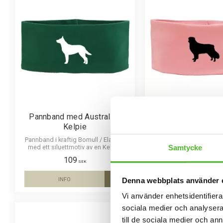
Pannband med Australian
Pannband med Aus
Kelpie
Shepherd
Pannband i kraftig Bomull / Elastan
Pannband i kraftig Bomu
Samtycke
med ett siluettmotiv av en Kelpie.
med ett siluettmotiv av e
Shepherd.
109
109
SEK
SEK
Denna webbplats använder 
INFO
INFO
Lägg till i favoriter
Vi använder enhetsidentifierar
sociala medier och analysera 
till de sociala medier och a