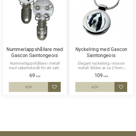
Nummerlappshållare med
Nyckelring med Gascon
Gascon Saintongeois
Saintongeois
Nummerlappshållare i metall
Elegant nyckelring i massiv
med säkerhetsnål för att sätta
metall. Bilden är ca 27mm i
fast på kläderna och en stark
diameter och laminerad för att
69
109
klämma för nummerlappen.
vara hållbar och ge ett intryck av
SEK
SEK
Bilden är ca 27mm i diameter
djup i bilden.
och laminerad för att vara hållbar
KÖP
KÖP
Lägg till i favoriter
Lägg til
och ge ett uttryck av djup i
bilden.