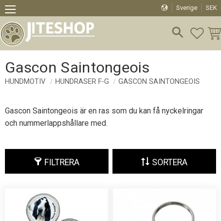
Sverige
SEK
Meny
FAVO
KU
Gascon Saintongeois
HUNDMOTIV
HUNDRASER F-G
GASCON SAINTONGEOIS
Gascon Saintongeois är en ras som du kan få nyckelringar
och nummerlappshållare med.
FILTRERA
SORTERA