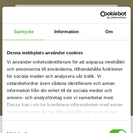
FÅ TIPS OM NYHETER!
Din e-post
Samtycke
Information
Om
Ditt Namn
Denna webbplats använder cookies
Vi använder enhetsidentifierare för att anpassa innehållet
och annonserna till användarna, tillhandahålla funktioner
Jag samtycker till att motta digital kommunikation i
för sociala medier och analysera vår trafik. Vi
enlighet med i integritetspolicyn
Policy o cookies
vidarebefordrar även sådana identifierare och annan
information från din enhet till de sociala medier och
SKICKA
annons- och analysföretag som vi samarbetar med.
Dessa kan i sin tur kombinera informationen med annan
information som du har tillhandahållit eller som de har
samlat in när du har använt deras tjänster.
ÅNGRA DITT KÖP
Samtyckesval