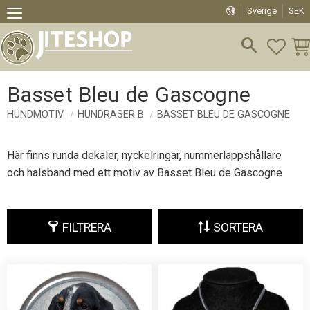
Sverige
SEK
Meny
FAVO
KU
Basset Bleu de Gascogne
HUNDMOTIV
HUNDRASER B
BASSET BLEU DE GASCOGNE
Här finns runda dekaler, nyckelringar, nummerlappshållare
och halsband med ett motiv av Basset Bleu de Gascogne
FILTRERA
SORTERA