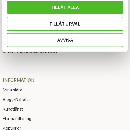
JITE TRYCK O PRESENTREKLAM HB
TILLÅT ALLA
Ekebergsgatan 1, 516 93 Rångedala
Org.nr: 916893-5576
TILLÅT URVAL
local_phone
Tel.
AVVISA
0702 36 21 76
email kundtjanst@jiteshop.se
INFORMATION
Mina sidor
Blogg/Nyheter
Kundtjänst
Hur handlar jag
Köpvillkor