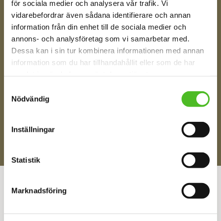
för sociala medier och analysera vår trafik. Vi
Din e-post
vidarebefordrar även sådana identifierare och annan
information från din enhet till de sociala medier och
annons- och analysföretag som vi samarbetar med.
Dessa kan i sin tur kombinera informationen med annan
Ditt Namn
information som du har tillhandahållit eller som de har
samlat in när du har använt deras tjänster.
Samtyckesval
Nödvändig
Jag samtycker till att motta digital kommunikation i
enlighet med i integritetspolicyn
Policy o cookies
Inställningar
SKICKA
Statistik
ÅNGRA DITT KÖP
Marknadsföring
KONTAKTA OSS