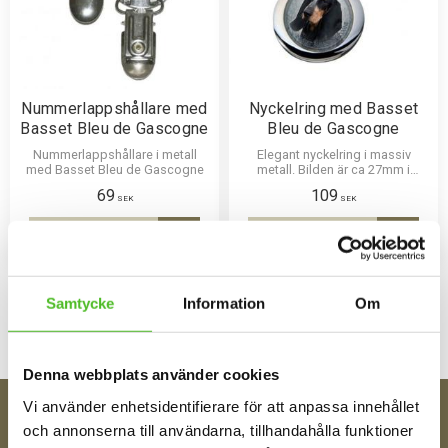
Nummerlappshållare med
Nyckelring med Basset
Basset Bleu de Gascogne
Bleu de Gascogne
Nummerlappshållare i metall
Elegant nyckelring i massiv
med Basset Bleu de Gascogne
metall. Bilden är ca 27mm i
diameter och laminerad för att
69
109
vara hållbar och ge ett intryck av
SEK
SEK
djup i bilden.
KÖP
KÖP
Lägg till i favoriter
Lägg til
Samtycke
Information
Om
Denna webbplats använder cookies
Vi använder enhetsidentifierare för att anpassa innehållet
och annonserna till användarna, tillhandahålla funktioner
FÅ TIPS OM NYHETER!