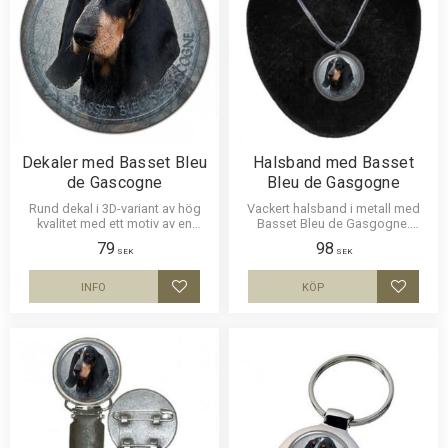
Dekaler med Basset Bleu
Halsband med Basset
de Gascogne
Bleu de Gasgogne
Rund dekal i 3D-variant av hög
Vackert halsband i metall med
kvalitet med ett motiv av en
Basset Bleu de Gasgogne.
Basset Blue de Gascogne. Finns
Bilden är ca 27mm i diameter
79
98
i 3 storlekar 10 cm , 15 cm och
och laminerad för att vara
SEK
SEK
30 cm i diameter.
hållbar.
INFO
KÖP
Lägg till i favoriter
Lägg til