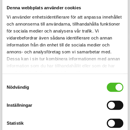
Melerad keps i 100% polyester
Keps i flera olika färger med ett
Denna webbplats använder cookies
med snygg passform och
siluettmotiv av en Bracco Italiano
metallspänne. Siluettmotiv av en
169
159
Vi använder enhetsidentifierare för att anpassa innehållet
Bracco Italiano
SEK
SEK
och annonserna till användarna, tillhandahålla funktioner
INFO
INFO
Lägg till i favoriter
Lägg til
för sociala medier och analysera vår trafik. Vi
vidarebefordrar även sådana identifierare och annan
information från din enhet till de sociala medier och
annons- och analysföretag som vi samarbetar med.
Dessa kan i sin tur kombinera informationen med annan
information som du har tillhandahållit eller som de har
samlat in när du har använt deras tjänster.
Samtyckesval
Nödvändig
Keps med en Bracco
Mössa med Bracco
Inställningar
Italiano
Italiano
Keps i borstad bomullstwill med
Mössa i bomull/elastan med ett
böjd skärm och
siluettmotiv av en Bracco
Statistik
kardborrespänne och med ett
Italiano. Mössan finns i flera