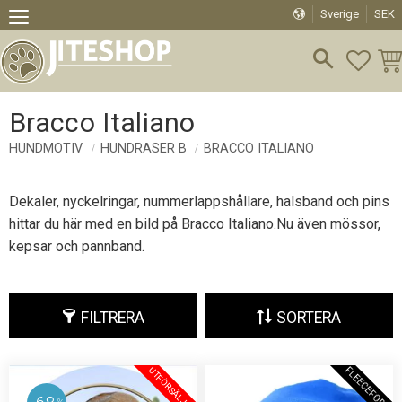
Sverige
SEK
Meny
FAVO
KU
Bracco Italiano
HUNDMOTIV
HUNDRASER B
BRACCO ITALIANO
Dekaler, nyckelringar, nummerlappshållare, halsband och pins
hittar du här med en bild på Bracco Italiano.Nu även mössor,
kepsar och pannband.
FILTRERA
SORTERA
U
T
F
Ö
R
S
Ä
L
J
I
N
F
L
E
E
C
E
F
O
D