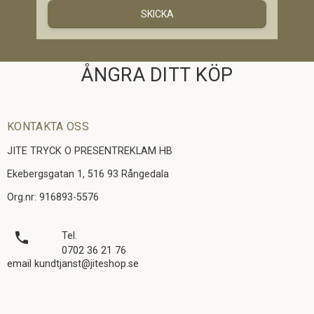
SKICKA
ÅNGRA DITT KÖP
KONTAKTA OSS
JITE TRYCK O PRESENTREKLAM HB
Ekebergsgatan 1, 516 93 Rångedala
Org.nr: 916893-5576
local_phone
Tel.
0702 36 21 76
email kundtjanst@jiteshop.se