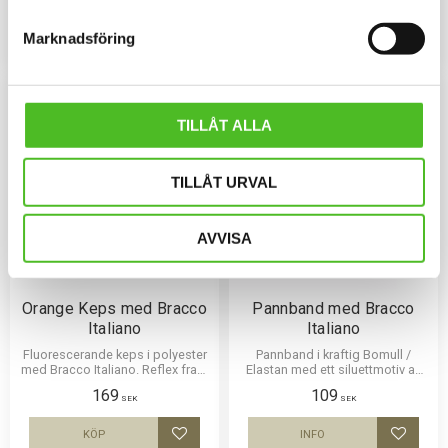
159
159
siluettmotiv av en Bracco Italiano
färger.
SEK
SEK
Marknadsföring
INFO
INFO
Lägg till i favoriter
Lägg til
TILLÅT ALLA
TILLÅT URVAL
AVVISA
Orange Keps med Bracco
Pannband med Bracco
Italiano
Italiano
Fluorescerande keps i polyester
Pannband i kraftig Bomull /
med Bracco Italiano. Reflex fram
Elastan med ett siluettmotiv av
och bak. Populär jägarkeps.
en Bracco Italiano
169
109
SEK
SEK
KÖP
INFO
Lägg till i favoriter
Lägg til