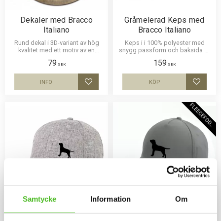
Dekaler med Bracco
Gråmelerad Keps med
Italiano
Bracco Italiano
Rund dekal i 3D-variant av hög
Keps i i 100% polyester med
kvalitet med ett motiv av en
snygg passform och baksida av
Bracco Italiano. Finns i 1 storlek
nät och en siluettbild av en
79
159
10 cm i diameter.
Bracco Italiano. Luftig och skön
SEK
SEK
keps.
INFO
KÖP
Lägg till i favoriter
Lägg til
F
L
E
E
C
E
F
O
D
E
R
Samtycke
Information
Om
Keps med Bracco Italiano
Keps med Bracco Italiano