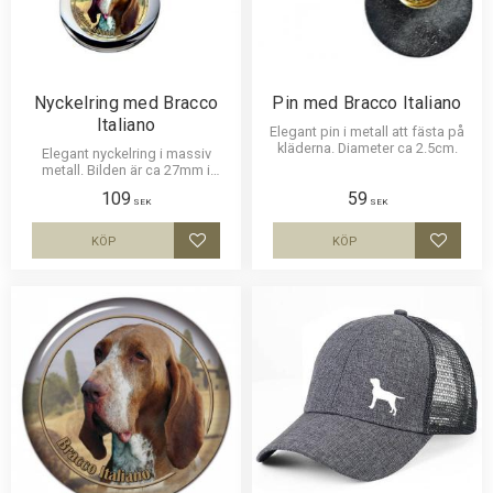
Nyckelring med Bracco
Pin med Bracco Italiano
Italiano
Elegant pin i metall att fästa på
kläderna. Diameter ca 2.5cm.
Elegant nyckelring i massiv
metall. Bilden är ca 27mm i
diameter och laminerad för att
109
59
vara hållbar och ge ett uttryck av
SEK
SEK
djup i bilden.
KÖP
KÖP
Lägg till i favoriter
Lägg til