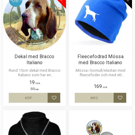
68
%
N
G
E
R
Dekal med Bracco
Fleecefodrad Mössa
Italiano
med Bracco Italiano
Rund 15cm dekal med Bracco
Mössa i bomull/elastan med
Italiano som har en
fleecefoder och med ett
klisterbaksida för montering på
siluettmotiv av en Bracco
19
någon av våra skyltar, bilruta
Italiano. Mössan finns i flera
SEK
169
SEK
m.m.
färger.
59
SEK
KÖP
INFO
Lägg till i favoriter
Lägg til