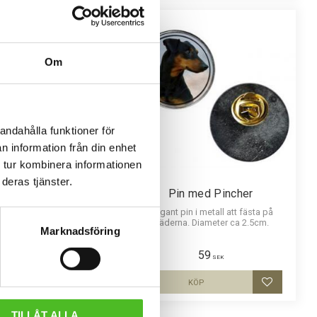
Om
andahålla funktioner för
n information från din enhet
 tur kombinera informationen
deras tjänster.
nd med Pinscher
Pin med Pincher
kraftig Bomull / Elastan
Elegant pin i metall att fästa på
uettmotiv av en Pinscher
kläderna. Diameter ca 2.5cm.
Marknadsföring
109
59
SEK
SEK
INFO
KÖP
Lägg till i favoriter
Lägg till i
TILLÅT ALLA