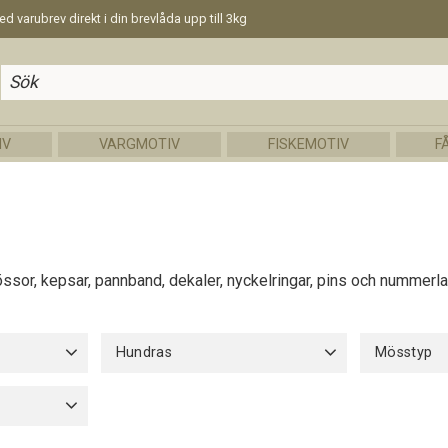
d varubrev direkt i din brevlåda upp till 3kg
IV
VARGMOTIV
FISKEMOTIV
F
össor, kepsar, pannband, dekaler, nyckelringar, pins och nummerla
Hundras
Mösstyp
Pinscher
16
Bomull uta
Fleecefode
30cm
2