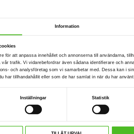
Information
cookies
e för att anpassa innehållet och annonserna till användarna, tillh
vår trafik. Vi vidarebefordrar även sådana identifierare och anna
nnons- och analysföretag som vi samarbetar med. Dessa kan i sin
har tillhandahållit eller som de har samlat in när du har använt 
inscher
Nyckelring med Pinscher
Pannba
siv metall.
Elegant nyckelring i massiv metall.
Pannband i 
ameter och
Bilden är ca 27mm i diameter och
med ett sil
Inställningar
Statistik
llbar och ge
laminerad för att vara hållbar och ge
 bilden.
ett intryck av djup i bilden.
109
SEK
KÖP
Lägg till i favoriter
Lägg till i favoriter
TILLÅT URVAL