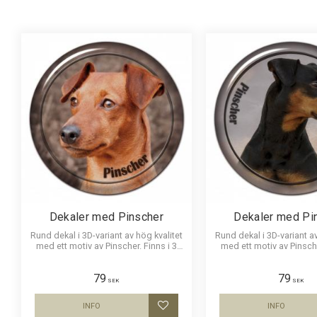
S
1
Visa fler
Dekaler med Pinscher
Dekaler med Pi
Rund dekal i 3D-variant av hög kvalitet
Rund dekal i 3D-variant av
med ett motiv av Pinscher. Finns i 3
med ett motiv av Pinsche
storlekar 10 cm , 15 cm och 30 cm i
storlekar 10 cm och 15 c
diameter.
79
79
SEK
SEK
INFO
INFO
Lägg till i favoriter