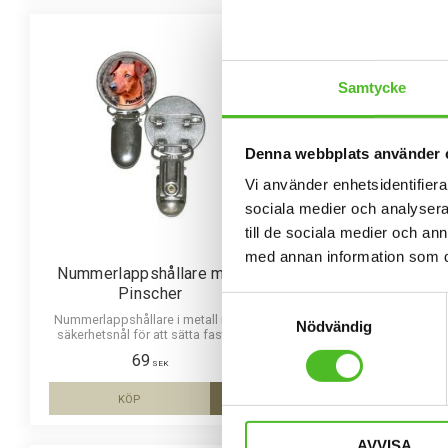
Samtycke
Denna webbplats använder 
Vi använder enhetsidentifierar
sociala medier och analysera 
till de sociala medier och a
med annan information som du 
Nummerlappshållare med
Nyckelring med P
Pinscher
Elegant nyckelring i mas
Samtyckesval
Bilden är ca 27mm i di
Nummerlappshållare i metall med
Nödvändig
laminerad för att vara hå
säkerhetsnål för att sätta fast på
ett uttryck av djup i
kläderna och en stark klämma för
69
109
nummerlappen. Bilden är ca 27mm i
SEK
SEK
diameter och laminerad för att vara
hållbar och ge ett uttryck av djup i
KÖP
KÖP
Lägg till i favoriter
bilden.
AVVISA