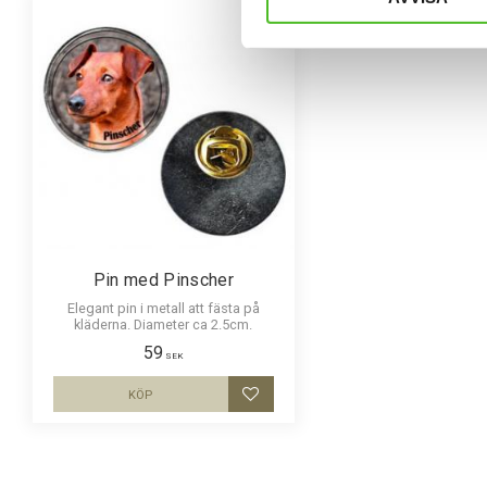
Pin med Pinscher
Elegant pin i metall att fästa på
kläderna. Diameter ca 2.5cm.
59
SEK
KÖP
Lägg till i favoriter