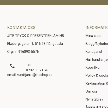
KONTAKTA OSS
INFORMATI
JITE TRYCK O PRESENTREKLAM HB
Mina sidor
Ekebergsgatan 1, 516 93 Rångedala
Blogg/Nyhete
Org.nr: 916893-5576
Kundtjänst
Hur handlar ja
local_phone
Tel.
Köpvillkor
0702 36 21 76
email kundtjanst@jiteshop.se
Policy & cook
Reklamation &
Om oss
Nyhetsbrev
Ångra ditt köp