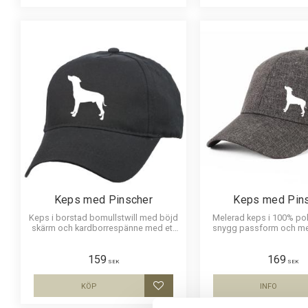
Keps med Pinscher
Keps med Pin
Keps i borstad bomullstwill med böjd
Melerad keps i 100% po
skärm och kardborrespänne med ett
snygg passform och me
siluettmotiv av en Pinscher
Siluettmotiv av en P
159
169
SEK
SEK
KÖP
INFO
Lägg till i favoriter