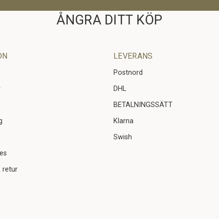
ÅNGRA DITT KÖP
ON
LEVERANS
Postnord
r
DHL
BETALNINGSSÄTT
g
Klarna
Swish
ies
 retur