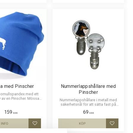
a med Pinscher
Nummerlappshållare med
Pinscher
bomullspandex med ett
v av en Pinscher. Mössan
Nummerlappshållare i metall med
ns i flera färger.
säkerhetsnål för att sätta fast på
kläderna och en stark klämma för
159
69
nummerlappen. Bilden är ca 27mm i
SEK
SEK
diameter och laminerad för att vara
hållbar och ge ett uttryck av djup i
INFO
KÖP
Lägg till i favoriter
Lägg till i
bilden.