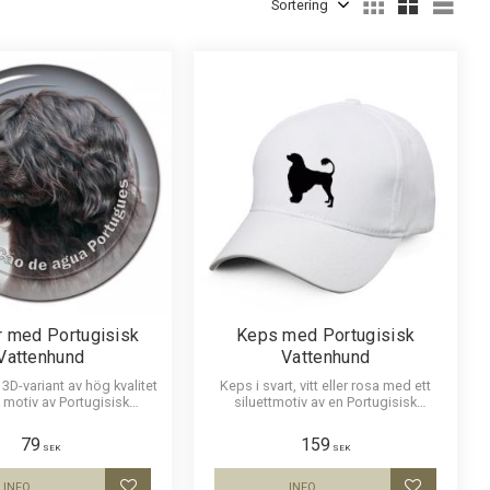
Välj
r med Portugisisk
Keps med Portugisisk
Vattenhund
Vattenhund
 3D-variant av hög kvalitet
Keps i svart, vitt eller rosa med ett
 motiv av Portugisisk
siluettmotiv av en Portugisisk
 Finns i 1 storlek 10 cm i
Vattenhund
diameter.
79
159
SEK
SEK
INFO
INFO