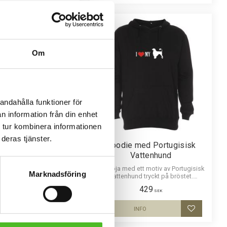
Om
andahålla funktioner för
n information från din enhet
 tur kombinera informationen
deras tjänster.
lerad Keps med
Hoodie med Portugisisk
isisk Vattenhund
Vattenhund
00% polyester med snygg
Luvtröja med ett motiv av Portugisisk
Marknadsföring
h baksida av nät och en
Vattenhund tryckt på bröstet.
bild av en Portugisisk
Motivstorlek ca 28x7 cm.
159
429
. Luftig och skön keps.
SEK
SEK
KÖP
INFO
Lägg till i favoriter
Lägg till i