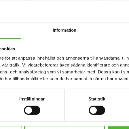
F
L
E
E
C
E
F
O
D
E
R
Information
cookies
e för att anpassa innehållet och annonserna till användarna, tillh
vår trafik. Vi vidarebefordrar även sådana identifierare och anna
nnons- och analysföretag som vi samarbetar med. Dessa kan i sin
har tillhandahållit eller som de har samlat in när du har använt 
tugisisk
Fleecefodrad Mössa med
Gråme
d
Portugisisk Vattenhund
Portug
43x38cm med
Mössa i bomull/elastan med
Keps i i 1
Inställningar
Statistik
turfärgad
fleecefoder och med ett siluettmotiv
passform oc
motiv av
av en Portugisisk Vattenhund. Mössan
siluett
169
nhund.
finns i flera färger.
Vattenhund
SEK
INFO
Lägg till i favoriter
Lägg till i favoriter