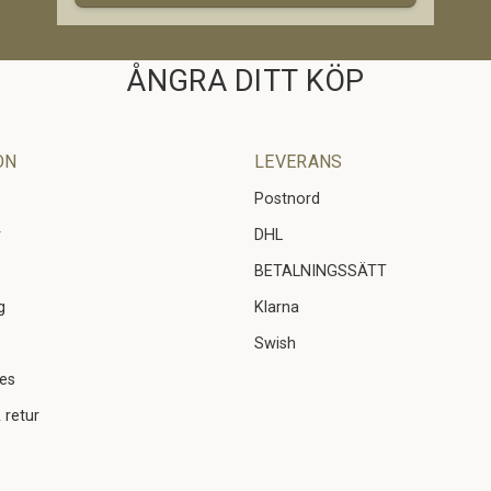
ÅNGRA DITT KÖP
ON
LEVERANS
Postnord
r
DHL
BETALNINGSSÄTT
g
Klarna
Swish
ies
 retur