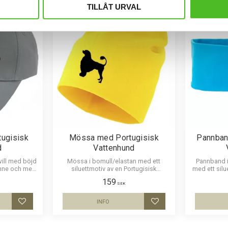
TILLÅT URVAL
ugisisk
Mössa med Portugisisk
Pannban
d
Vattenhund
ill med böjd
Mössa i bomull/elastan med ett
Pannband i 
nne och med
siluettmotiv av en Portugisisk
med ett silu
Portugisisk
Vattenhund. Mössan finns i flera
159
färger.
SEK
INFO
Lägg till i favoriter
Lägg till i favoriter