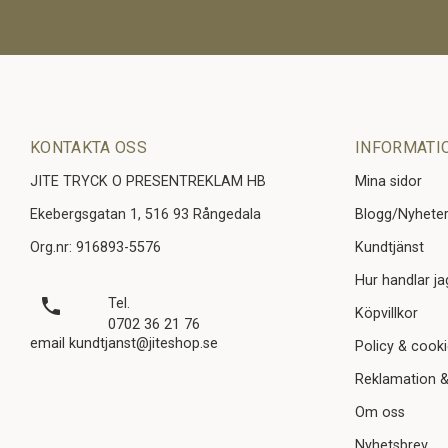
KONTAKTA OSS
INFORMATI
JITE TRYCK O PRESENTREKLAM HB
Mina sidor
Ekebergsgatan 1, 516 93 Rångedala
Blogg/Nyhete
Org.nr: 916893-5576
Kundtjänst
Hur handlar ja
local_phone
Tel.
Köpvillkor
0702 36 21 76
email kundtjanst@jiteshop.se
Policy & cook
Reklamation &
Om oss
Nyhetsbrev