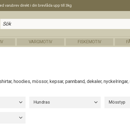
d varubrev direkt i din brevlåda upp till 3kg
IV
VARGMOTIV
FISKEMOTIV
F
-shirtar, hoodies, mössor, kepsar, pannband, dekaler, nyckelringa
Hundras
Mösstyp
Portugisisk Vattenhund
19
Bomull uta
Fleecefode
30cm
2