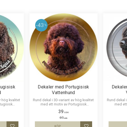
43
%
ugisisk
Dekaler med Portugisisk
Dekale
d
Vattenhund
 hög kvalitet
Rund dekal i 3D-variant av hög kvalitet
Rund dekal i
tugisisk
med ett motiv av Portugisisk
med ett
lekar 10 cm ,
Vattenhund. Finns i 1 storlek 10 cm
Vattenhund.
39
iameter.
SEK
69
SEK
KÖP