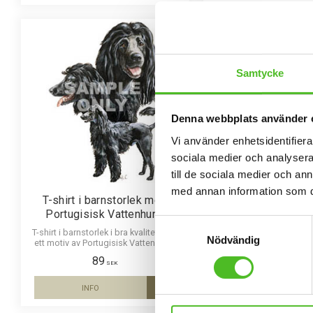
Samtycke
Denna webbplats använder 
Vi använder enhetsidentifierar
sociala medier och analysera 
till de sociala medier och a
med annan information som du 
T-shirt i barnstorlek med
Tygkasse med Por
Portugisisk Vattenhund
Vattenhun
Samtyckesval
T-shirt i barnstorlek i bra kvalitet med
Miljövänlig tygkasse 
Nödvändig
ett motiv av Portugisisk Vattenhund
14cm botten i 100% na
tryckt på bröstet. 100% kammad
bomull 290g med ett 
89
98
bomull 165g.
Portugisisk Vatte
SEK
SEK
INFO
KÖP
Lägg till i favoriter