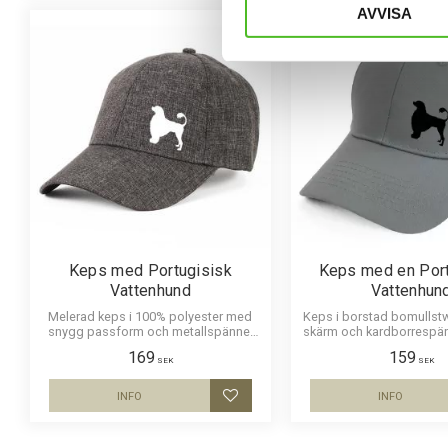
AVVISA
Keps med Portugisisk
Keps med en Port
Vattenhund
Vattenhun
Melerad keps i 100% polyester med
Keps i borstad bomullstw
snygg passform och metallspänne.
skärm och kardborrespä
Siluettmotiv av en Portugisisk
ett siluettmotiv av en 
169
159
Vattenhund
Vattenhund
SEK
SEK
INFO
INFO
Lägg till i favoriter