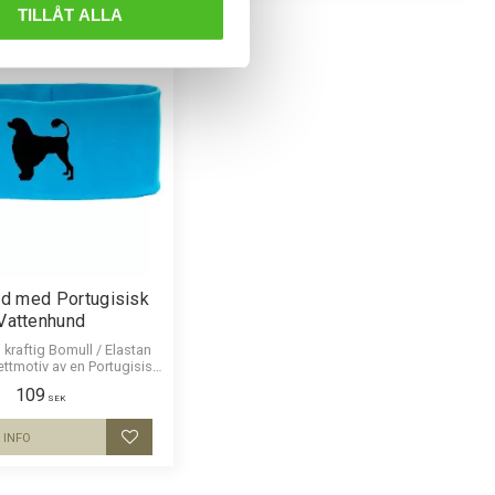
TILLÅT ALLA
d med Portugisisk
Vattenhund
kraftig Bomull / Elastan
ettmotiv av en Portugisisk
Vattenhund
109
SEK
INFO
Lägg till i favoriter