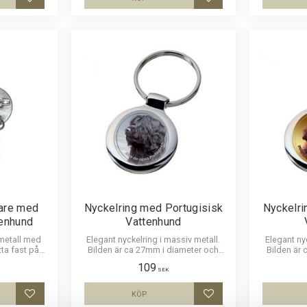
Lägg till i favoriter
Lägg till i favoriter
are med
Nyckelring med Portugisisk
Nyckelri
tenhund
Vattenhund
metall med
Elegant nyckelring i massiv metall.
Elegant ny
tta fast på
Bilden är ca 27mm i diameter och
Bilden är
klämma för
laminerad för att vara hållbar och ge
laminerad f
109
r ca 27mm i
ett uttryck av djup i bilden.
ett utt
SEK
för att vara
ck av djup i
KÖP
Lägg till i favoriter
Lägg till i favoriter