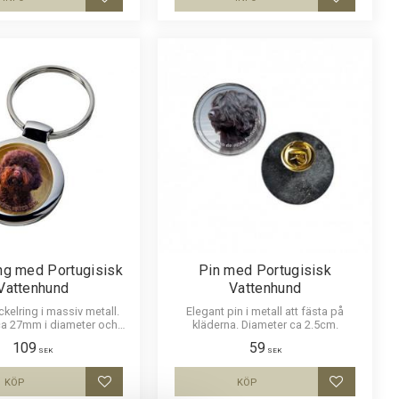
Lägg till i favoriter
Lägg till i
ng med Portugisisk
Pin med Portugisisk
Vattenhund
Vattenhund
ckelring i massiv metall.
Elegant pin i metall att fästa på
 ca 27mm i diameter och
kläderna. Diameter ca 2.5cm.
ör att vara hållbar och ge
109
59
ryck av djup i bilden.
SEK
SEK
KÖP
KÖP
Lägg till i favoriter
Lägg till i