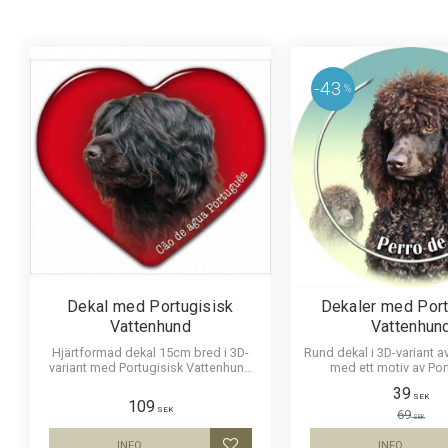
12-14år
2
Visa fler
43
%
Dekal med Portugisisk
Dekaler med Port
Vattenhund
Vattenhun
Hjärtformad dekal 15cm bred i 3D-
Rund dekal i 3D-variant av
variant med Portugisisk Vattenhund
med ett motiv av Por
som har en klisterbaksida för
Vattenhund. Finns i 3 stor
39
montering på bilruta m.m.
15 cm och 30 cm i d
SEK
109
SEK
69
SEK
INFO
INFO