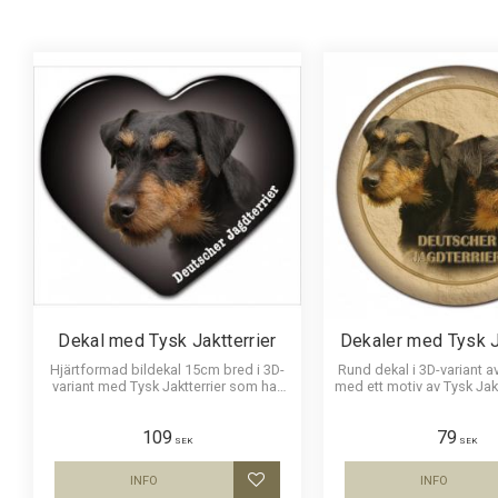
S
1
Visa fler
Dekal med Tysk Jaktterrier
Dekaler med Tysk J
Hjärtformad bildekal 15cm bred i 3D-
Rund dekal i 3D-variant av
variant med Tysk Jaktterrier som har
med ett motiv av Tysk Jakt
en klisterbaksida för montering på
i 3 storlekar 10 cm , 15 c
bilruta m.m.
diameter.
109
79
SEK
SEK
INFO
INFO
Lägg till i favoriter