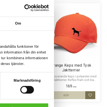
Om
andahålla funktioner för
n information från din enhet
 tur kombinera informationen
deras tjänster.
elring med Tysk
Orange Keps med Tysk
Jaktterrier
Jaktterrier
ckelring i massiv metall.
Fluorescerande keps i polyester med
 ca 27mm i diameter och
Tysk Jaktterrier. Reflex fram och bak.
Marknadsföring
ör att vara hållbar och ge
Populär jägarkeps.
109
169
ryck av djup i bilden.
SEK
SEK
KÖP
KÖP
Lägg till i favoriter
Lägg till i