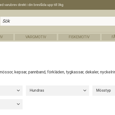
d varubrev direkt i din brevlåda upp till 3kg
IV
VARGMOTIV
FISKEMOTIV
F
, mössor, kepsar, pannband, förkläden, tygkassar, dekaler, nyckel
Hundras
Mösstyp
Tysk Jaktterrier
18
Barnstorle
Bomull uta
30cm
1
Fleecefode