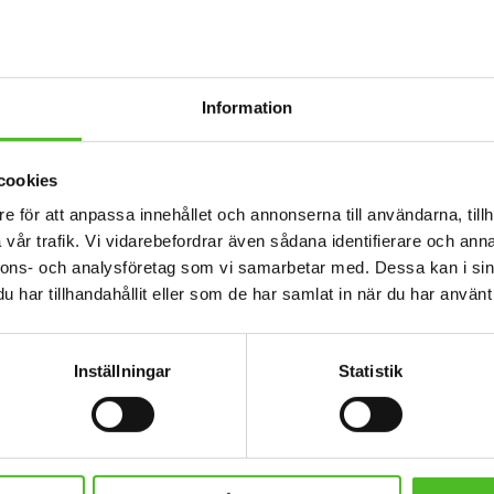
Information
cookies
e för att anpassa innehållet och annonserna till användarna, tillh
vår trafik. Vi vidarebefordrar även sådana identifierare och anna
nnons- och analysföretag som vi samarbetar med. Dessa kan i sin
har tillhandahållit eller som de har samlat in när du har använt 
ktterrier
Nummerlappshållare med
Nyck
Tysk Jaktterrier
n med ett
Jaktterrier.
Nummerlappshållare i metall med
Elegant ny
 färger.
säkerhetsnål för att sätta fast på
Bilden är
Inställningar
Statistik
kläderna och en stark klämma för
laminerad f
69
nummerlappen. Bilden är ca 27mm i
ett int
SEK
diameter och laminerad för att vara
hållbar och ge ett uttryck av djup i
KÖP
Lägg till i favoriter
Lägg till i favoriter
bilden.