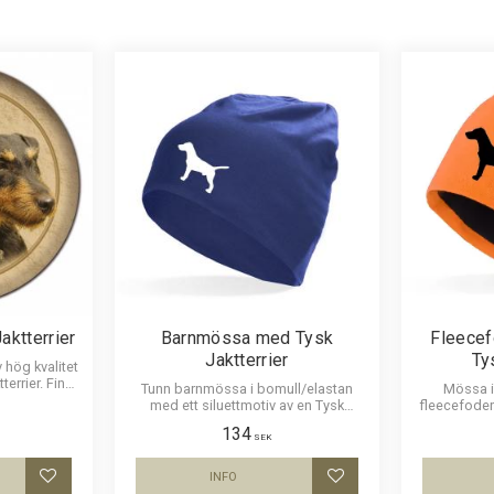
aktterrier
Barnmössa med Tysk
Fleece
Jaktterrier
Ty
 hög kvalitet
terrier. Finns
Tunn barnmössa i bomull/elastan
Mössa i
m och 30 cm i
med ett siluettmotiv av en Tysk
fleecefoder
Jaktterrier. Mössan finns i flera färger.
av en Tysk J
134
SEK
INFO
Lägg till i favoriter
Lägg till i favoriter