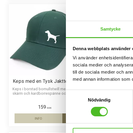
Samtycke
Denna webbplats använder 
Vi använder enhetsidentifierar
sociala medier och analysera 
till de sociala medier och a
med annan information som du 
Keps med en Tysk Jaktterrier
Mössa med Tysk Ja
Keps i borstad bomullstwill med böjd
Mössa i bomull/elasta
Samtyckesval
skärm och kardborrespänne och med
siluettmotiv av en Tysk 
ett siluettmotiv av en Tysk Jaktterrier.
Mössan finns i flera
Nödvändig
159
159
SEK
SEK
INFO
INFO
Lägg till i favoriter