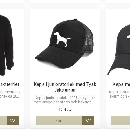
ktterrier
Keps i juniorstorlek med Tysk
Keps me
Jaktterrier
tterriermotiv
Keps i bors
orlek ca 28x7
skärm och 
Keps i juniorstorlek i 100% polyester
ett siluettm
med snygg passform och baksida av
nät och en siluettbild av en Tysk
159
Jaktterrier. Luftig och skön keps.
SEK
KÖP
Lägg till i favoriter
Lägg till i favoriter