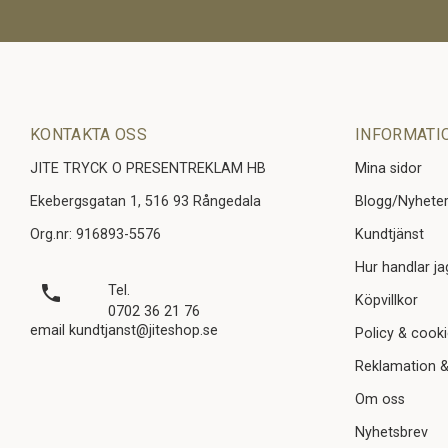
KONTAKTA OSS
INFORMATI
JITE TRYCK O PRESENTREKLAM HB
Mina sidor
Ekebergsgatan 1, 516 93 Rångedala
Blogg/Nyhete
Org.nr: 916893-5576
Kundtjänst
Hur handlar ja
local_phone
Tel.
Köpvillkor
0702 36 21 76
email kundtjanst@jiteshop.se
Policy & cook
Reklamation &
Om oss
Nyhetsbrev