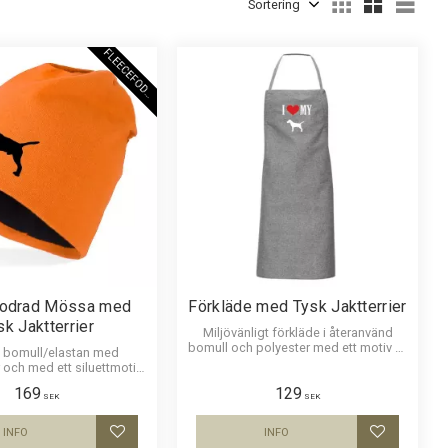
Välj
F
L
E
E
C
E
F
O
D
E
R
fodrad Mössa med
Förkläde med Tysk Jaktterrier
sk Jaktterrier
Miljövänligt förkläde i återanvänd
bomull och polyester med ett motiv av
 bomull/elastan med
Tysk Jaktterrier. Motivstorlek ca 18 x
 och med ett siluettmotiv
15 cm.
aktterrier. Mössan finns i
169
129
flera färger.
SEK
SEK
INFO
INFO
Lägg till i favoriter
Lägg till i