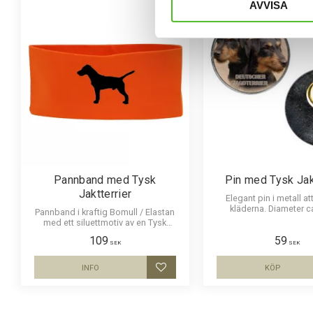
AVVISA
Pannband med Tysk
Pin med Tysk Jak
Jaktterrier
Elegant pin i metall at
kläderna. Diameter c
Pannband i kraftig Bomull / Elastan
med ett siluettmotiv av en Tysk
Jaktterrier.
109
59
SEK
SEK
INFO
KÖP
Lägg till i favoriter