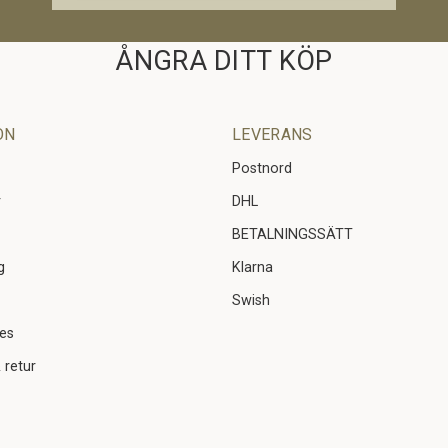
ÅNGRA DITT KÖP
ON
LEVERANS
Postnord
r
DHL
BETALNINGSSÄTT
g
Klarna
Swish
ies
 retur