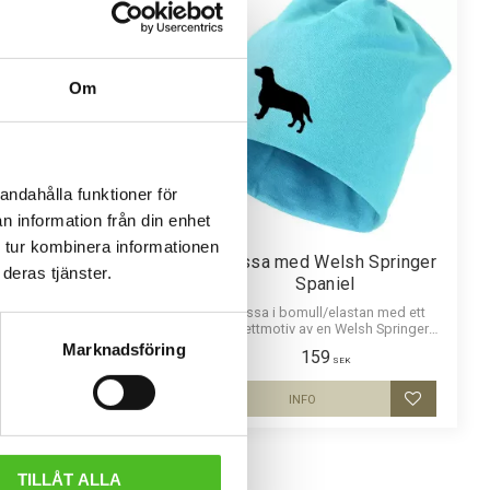
Om
andahålla funktioner för
n information från din enhet
 tur kombinera informationen
 en Welsh Springer
Mössa med Welsh Springer
deras tjänster.
Spaniel
Spaniel
tad bomullstwill med böjd
Mössa i bomull/elastan med ett
kardborrespänne och med
siluettmotiv av en Welsh Springer
motiv av en Welsh Springer
Spaniel. Mössan finns i flera färger.
Marknadsföring
159
159
Spaniel.
SEK
SEK
INFO
INFO
Lägg till i favoriter
Lägg till i
TILLÅT ALLA