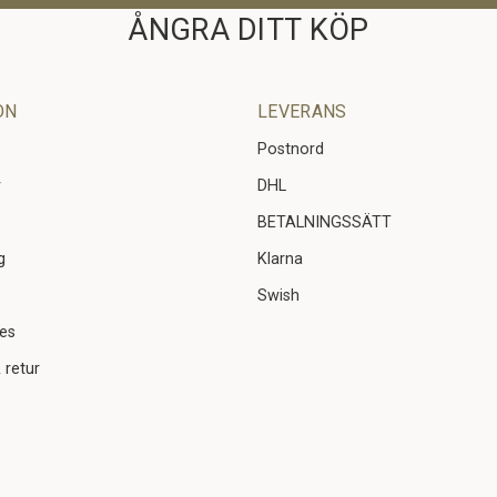
ÅNGRA DITT KÖP
ON
LEVERANS
Postnord
r
DHL
BETALNINGSSÄTT
g
Klarna
Swish
ies
 retur