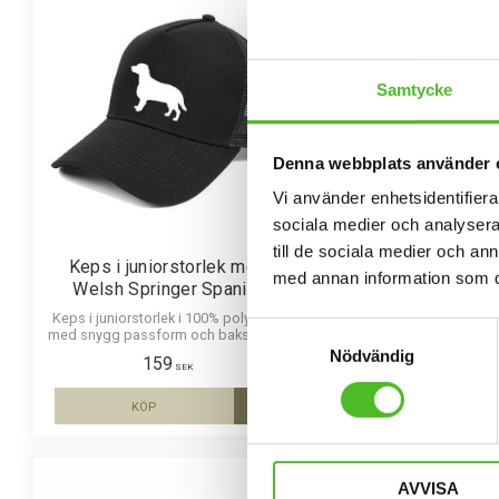
Samtycke
Denna webbplats använder 
Vi använder enhetsidentifierar
sociala medier och analysera 
till de sociala medier och a
Keps i juniorstorlek med
Keps med Welsh 
med annan information som du 
Welsh Springer Spaniel
Spaniel
Keps i juniorstorlek i 100% polyester
Melerad keps i 100% po
Samtyckesval
med snygg passform och baksida av
snygg passform och me
nät och en siluettbild av en Welsh
Siluettmotiv av en Wel
Nödvändig
159
169
Springer Spaniel. Luftig och skön
Spaniel
SEK
SEK
keps.
KÖP
INFO
Lägg till i favoriter
AVVISA