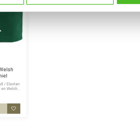
Welsh
niel
ll / Elastan
v en Welsh
l.
Lägg till i favoriter