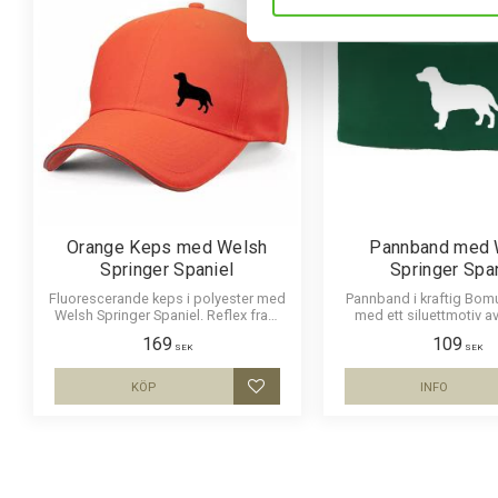
Orange Keps med Welsh
Pannband med 
Springer Spaniel
Springer Spa
Fluorescerande keps i polyester med
Pannband i kraftig Bomu
Welsh Springer Spaniel. Reflex fram
med ett siluettmotiv a
och bak. Populär jägarkeps.
Springer Spanie
169
109
SEK
SEK
KÖP
INFO
Lägg till i favoriter