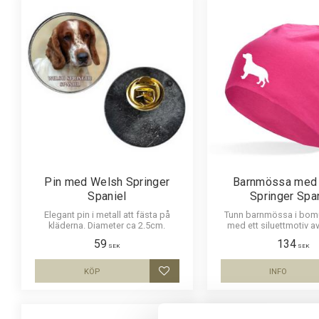
Pin med Welsh Springer
Barnmössa med
Spaniel
Springer Spa
Elegant pin i metall att fästa på
Tunn barnmössa i bomu
kläderna. Diameter ca 2.5cm.
med ett siluettmotiv a
Springer Spaniel. Mössan 
59
134
färger.
SEK
SEK
KÖP
INFO
Lägg till i favoriter