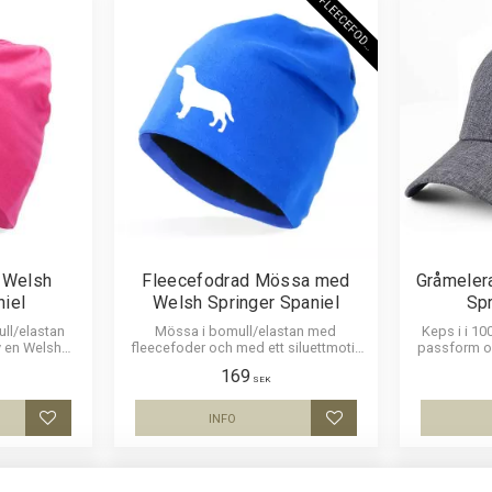
F
L
E
E
C
E
F
O
D
E
R
 Welsh
Fleecefodrad Mössa med
Gråmeler
niel
Welsh Springer Spaniel
Spr
ll/elastan
Mössa i bomull/elastan med
Keps i i 1
v en Welsh
fleecefoder och med ett siluettmotiv
passform oc
finns i flera
av en Welsh Springer Spaniel. Mössan
siluettbi
169
finns i flera färger.
Spaniel.
SEK
INFO
Lägg till i favoriter
Lägg till i favoriter