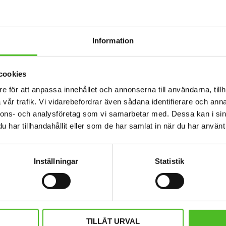
Information
cookies
e för att anpassa innehållet och annonserna till användarna, tillh
vår trafik. Vi vidarebefordrar även sådana identifierare och anna
nnons- och analysföretag som vi samarbetar med. Dessa kan i sin
Springer
Keps med Welsh Springer
Keps med
har tillhandahållit eller som de har samlat in när du har använt 
Spaniel
lyester med
Keps i borstad bomullstwill med böjd
Keps i bors
tallspänne.
skärm och kardborrespänne och med
skärm och 
sh Springer
ett siluettmotiv av en Welsh Springer
ett siluett
Inställningar
Statistik
159
Spaniel.
SEK
KÖP
Lägg till i favoriter
Lägg till i favoriter
TILLÅT URVAL