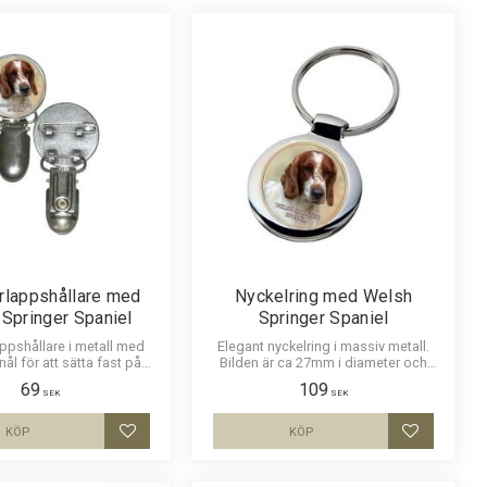
lappshållare med
Nyckelring med Welsh
Springer Spaniel
Springer Spaniel
pshållare i metall med
Elegant nyckelring i massiv metall.
ål för att sätta fast på
Bilden är ca 27mm i diameter och
och en stark klämma för
laminerad för att vara hållbar och ge
69
109
en. Bilden är ca 27mm i
ett intryck av djup i bilden.
SEK
SEK
h laminerad för att vara
 ge ett uttryck av djup i
KÖP
KÖP
Lägg till i favoriter
Lägg till i
bilden.