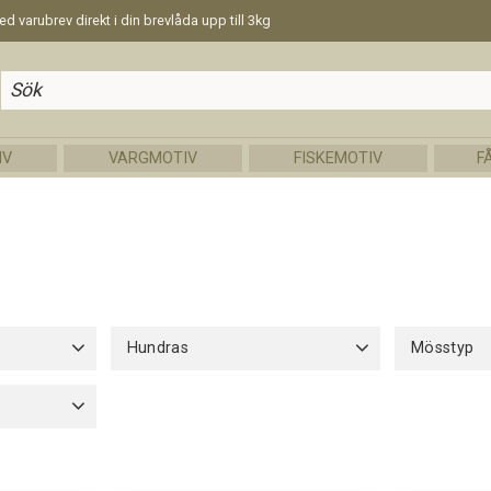
d varubrev direkt i din brevlåda upp till 3kg
IV
VARGMOTIV
FISKEMOTIV
F
Hundras
Mösstyp
Welsh Springer Spaniel
17
Barnstorle
Bomull uta
30cm
1
Fleecefode