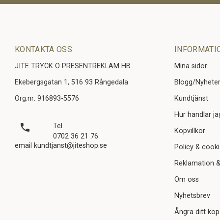
KONTAKTA OSS
INFORMATI
JITE TRYCK O PRESENTREKLAM HB
Mina sidor
Ekebergsgatan 1, 516 93 Rångedala
Blogg/Nyhete
Org.nr: 916893-5576
Kundtjänst
Hur handlar ja
local_phone
Tel.
Köpvillkor
0702 36 21 76
email kundtjanst@jiteshop.se
Policy & cook
Reklamation &
Om oss
Nyhetsbrev
Ångra ditt köp