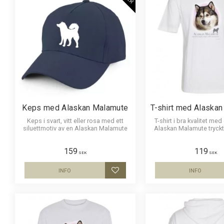
Keps med Alaskan Malamute
T-shirt med Alaska
Keps i svart, vitt eller rosa med ett
T-shirt i bra kvalitet med
siluettmotiv av en Alaskan Malamute
Alaskan Malamute tryckt
Motivstorlek ca 20
159
119
SEK
SEK
INFO
INFO
Lägg till i favoriter