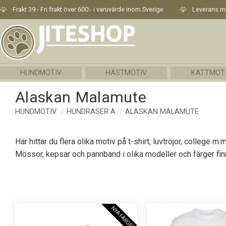
Frakt 39:- Fri frakt över 600:- i varuvärde inom Sverige
Leverans me
HUNDMOTIV
HÄSTMOTIV
KATTMOT
Alaskan Malamute
HUNDMOTIV
HUNDRASER A
ALASKAN MALAMUTE
Här hittar du flera olika motiv på t-shirt, luvtröjor, colle
Mössor, kepsar och pannband i olika modeller och färger finn
NYA FÄRGER