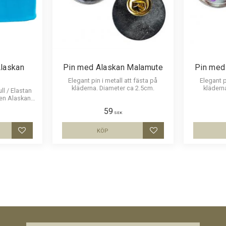
laskan
Pin med Alaskan Malamute
Pin med
Elegant pin i metall att fästa på
Elegant p
kläderna. Diameter ca 2.5cm.
klädern
ll / Elastan
 en Alaskan
59
SEK
KÖP
Lägg till i favoriter
Lägg till i favoriter