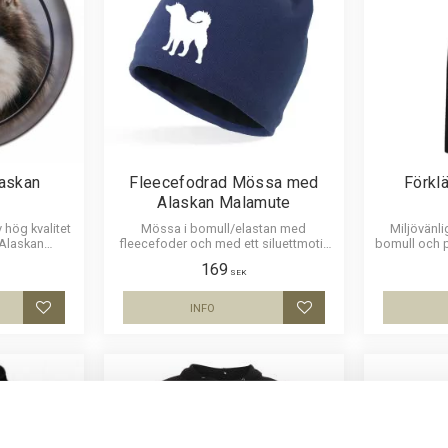
askan
Fleecefodrad Mössa med
Förkl
Alaskan Malamute
 hög kvalitet
Mössa i bomull/elastan med
Miljövänli
 Alaskan
fleecefoder och med ett siluettmotiv
bomull och p
ekar 10 cm ,
av en Alaskan Malamute. Mössan
Alaskan Mal
169
iameter.
finns i flera färger.
SEK
INFO
Lägg till i favoriter
Lägg till i favoriter