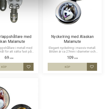
lappshållare med
Nyckelring med Alaskan
skan Malamute
Malamute
pshållare i metall med
Elegant nyckelring i massiv metall.
ål för att sätta fast på
Bilden är ca 27mm i diameter och
och en stark klämma för
laminerad för att vara hållbar och ge
69
109
en. Bilden är ca 27mm i
ett uttryck av djup i bilden.
SEK
SEK
h laminerad för att vara
 ge ett uttryck av djup i
KÖP
KÖP
Lägg till i favoriter
Lägg till i
bilden.