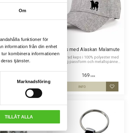
Om
andahålla funktioner för
n information från din enhet
juniorstorlek med
Keps med Alaskan Malamute
 tur kombinera informationen
skan Malamute
Melerad keps i 100% polyester med
deras tjänster.
snygg passform och metallspänne.
orstorlek i 100% polyester
Siluettmotiv av en Alaskan Malamute
passform och baksida av
siluettbild av en Alaskan
159
169
 Luftig och skön keps.
SEK
SEK
Marknadsföring
KÖP
INFO
Lägg till i favoriter
Lägg till i
TILLÅT ALLA