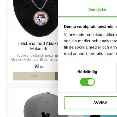
Samtycke
Denna webbplats använder 
Vi använder enhetsidentifierar
sociala medier och analysera 
Halsband med Alaskan
Halsband med A
till de sociala medier och a
Malamute
Malamute
med annan information som du 
Vackert halsband i metall med
Vackert halsband i m
Alaskan Malamute. Bilden är ca 27mm
Alaskan Malamute. Bilde
i diameter och laminerad för att vara
i diameter och laminerad 
Samtyckesval
98
98
hållbar och ge ett intryck av djup i
hållbar och ge ett intry
SEK
SEK
bilden.
bilden.
Nödvändig
KÖP
KÖP
Lägg till i favoriter
AVVISA