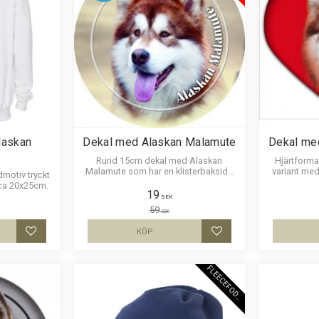
laskan
Dekal med Alaskan Malamute
Dekal me
Rund 15cm dekal med Alaskan
Hjärtforma
Malamute som har en klisterbaksida
variant med
motiv tryckt
för montering på någon av våra
har en klist
 ca 20x25cm.
skyltar, bilruta m.m.
19
SEK
59
SEK
KÖP
Lägg till i favoriter
Lägg till i favoriter
F
L
E
E
C
E
F
O
D
E
R