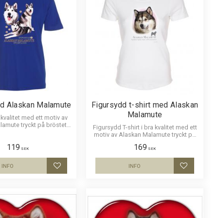
ed Alaskan Malamute
Figursydd t-shirt med Alaskan
Malamute
a kvalitet med ett motiv av
amute tryckt på bröstet.
Figursydd T-shirt i bra kvalitet med ett
orlek ca 19 x 26 cm.
motiv av Alaskan Malamute tryckt på
bröstet. Motivstorlek ca 20 x 25 cm.
119
169
SEK
SEK
INFO
INFO
Lägg till i favoriter
Lägg till i