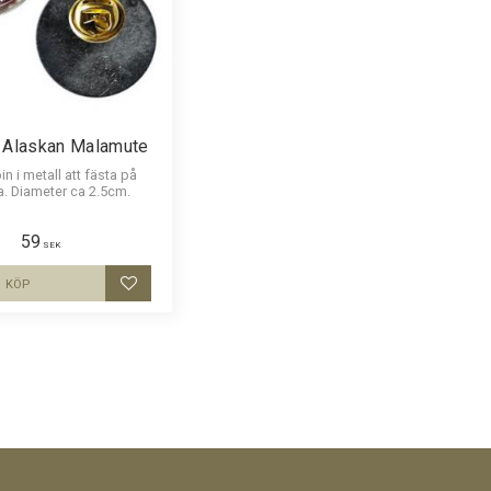
 Alaskan Malamute
in i metall att fästa på
a. Diameter ca 2.5cm.
59
SEK
KÖP
Lägg till i favoriter