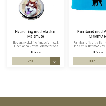
Nyckelring med Alaskan
Pannband med A
Malamute
Malamute
Elegant nyckelring i massiv metall.
Pannband i kraftig Bomu
Bilden är ca 27mm i diameter och
med ett siluettmotiv av
laminerad för att vara hållbar och ge
Malamute.
109
109
ett uttryck av djup i bilden.
SEK
SEK
KÖP
INFO
Lägg till i favoriter