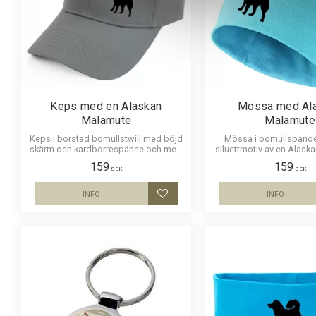
Keps med en Alaskan
Mössa med Al
Malamute
Malamute
Keps i borstad bomullstwill med böjd
Mössa i bomullspande
skärm och kardborrespänne och med
siluettmotiv av en Alask
ett siluettmotiv av en Alaskan
Mössan finns i flera
159
159
Malamute.
SEK
SEK
INFO
INFO
Lägg till i favoriter