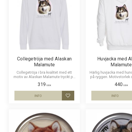
Collegetröja med Alaskan
Huvjacka med A
Malamute
Malamute
Collegetröja i bra kvalitet med ett
Härlig huvjacka med hund
motiv av Alaskan Malamute tryckt på
på ryggen. Motivstorlek
bröstet. Motivstorlek ca 20x25cm.
319
440
SEK
SEK
INFO
INFO
Lägg till i favoriter