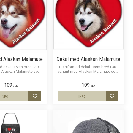
d Alaskan Malamute
Dekal med Alaskan Malamute
d dekal 15cm bred i 3D-
Hjärtformad dekal 15cm bred i 3D-
 Alaskan Malamute som
variant med Alaskan Malamute som
erbaksida för montering på
har en klisterbaksida för montering på
bilruta m.m.
bilruta m.m.
109
109
SEK
SEK
INFO
INFO
Lägg till i favoriter
Lägg till i