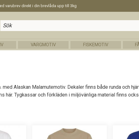
d varubrev direkt i din brevlåda upp till 3kg
IV
VARGMOTIV
FISKEMOTIV
F
ge m.m. med Alaskan Malamutemotiv. Dekaler finns både runda och h
s här. Tygkassar och förkläden i miljövänliga material finns också