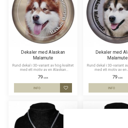
Dekaler med Alaskan
Dekaler med Al
Malamute
Malamute
Rund dekal i 3D-variant av hög kvalitet
Rund dekal i 3D-variant av
med ett motiv av en Alaskan
med ett motiv av en
Malamute. Finns i 2 storlekar 10 cm
Malamute. Finns i 3 storl
79
79
och 15 cm i diameter.
15 cm och 30 cm i d
SEK
SEK
INFO
INFO
Lägg till i favoriter