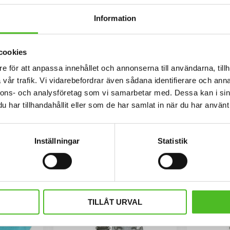
Information
cookies
e för att anpassa innehållet och annonserna till användarna, tillh
vår trafik. Vi vidarebefordrar även sådana identifierare och anna
laskan
Hoodie med Alaskan
Keps i 
nnons- och analysföretag som vi samarbetar med. Dessa kan i sin
Malamute
Ala
har tillhandahållit eller som de har samlat in när du har använt 
etall med
Luvtröja med ett Alaskan
Keps i juni
n är ca 27mm
Malamutemotiv tryckt på bröstet.
med snygg 
för att vara
Motivstorlek ca 28x7 cm.
nät och en 
429
ck av djup i
Malamute.
SEK
Inställningar
Statistik
INFO
Lägg till i favoriter
Lägg till i favoriter
TILLÅT URVAL