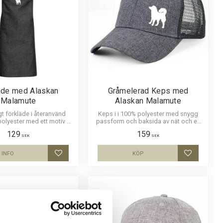
äde med Alaskan
Gråmelerad Keps med
Malamute
Alaskan Malamute
gt förkläde i återanvänd
Keps i i 100% polyester med snygg
olyester med ett motiv av
passform och baksida av nät och en
amute. Motivstorlek ca 18
siluettbild av en Alaskan Malamute.
129
159
x 15 cm.
Luftig och skön keps.
SEK
SEK
INFO
KÖP
Lägg till i favoriter
Lägg till i