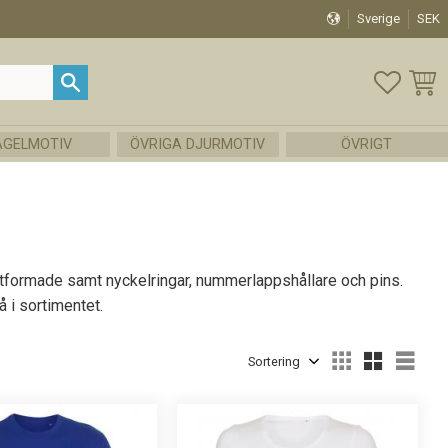
Sverige
SEK
FAVOR
KUND
ÅGELMOTIV
ÖVRIGA DJURMOTIV
ÖVRIGT
järtformade samt nyckelringar, nummerlappshållare och pins.
 i sortimentet.
Välj sortering
Välj