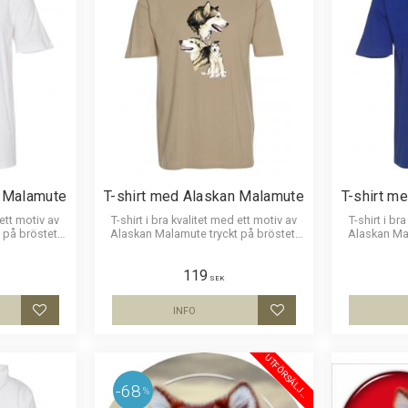
n Malamute
T-shirt med Alaskan Malamute
T-shirt m
 ett motiv av
T-shirt i bra kvalitet med ett motiv av
T-shirt i br
 på bröstet.
Alaskan Malamute tryckt på bröstet.
Alaskan Mal
x25cm.
100% kammad bomull 165g.
Motivst
119
SEK
INFO
Lägg till i favoriter
Lägg till i favoriter
U
T
F
Ö
R
S
Ä
L
J
I
N
68
%
N
G