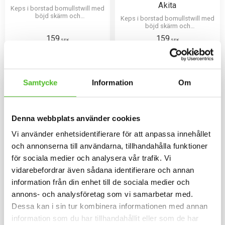
Akita
Keps i borstad bomullstwill med
böjd skärm och
Keps i borstad bomullstwill med
kardborrespänne och med ett
böjd skärm och
siluettmotiv av en American
kardborrespänne och med ett
159
159
Akita.
siluettmotiv av en American
SEK
SEK
Akita.
INFO
INFO
Lägg till i favoriter
Lägg til
Samtycke
Information
Om
Denna webbplats använder cookies
Vi använder enhetsidentifierare för att anpassa innehållet
och annonserna till användarna, tillhandahålla funktioner
för sociala medier och analysera vår trafik. Vi
vidarebefordrar även sådana identifierare och annan
information från din enhet till de sociala medier och
Mössa med American
Nummerlappshållare med
annons- och analysföretag som vi samarbetar med.
Akita
American Akita
Dessa kan i sin tur kombinera informationen med annan
Mössa i bomull/elastan med ett
Nummerlappshållare med
information som du har tillhandahållit eller som de har
siluettmotiv av en American
American Akita i metall med