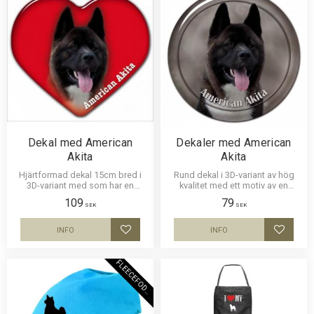
Dekal med American
Dekaler med American
Akita
Akita
Hjärtformad dekal 15cm bred i
Rund dekal i 3D-variant av hög
3D-variant med som har en
kvalitet med ett motiv av en
klisterbaksida för montering på
American Akita. Finns i 3
109
79
bilruta m.m.
storlekar 10 cm , 15 cm och 30
SEK
SEK
cm i diameter.
INFO
INFO
Lägg till i favoriter
Lägg til
F
L
E
E
C
E
F
O
D
E
R