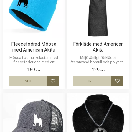
Fleecefodrad Mössa
Förkläde med American
med American Akita
Akita
Mössa i bomull/elastan med
Miljövänligt förkläde i
fleecefoder och med ett
återanvänd bomull och polyester
siluettmotiv av en American
med ett motiv av American Akita.
169
129
Akita. Mössan finns i flera färger.
Motivstorlek ca 18 x 15 cm.
SEK
SEK
INFO
INFO
Lägg till i favoriter
Lägg til