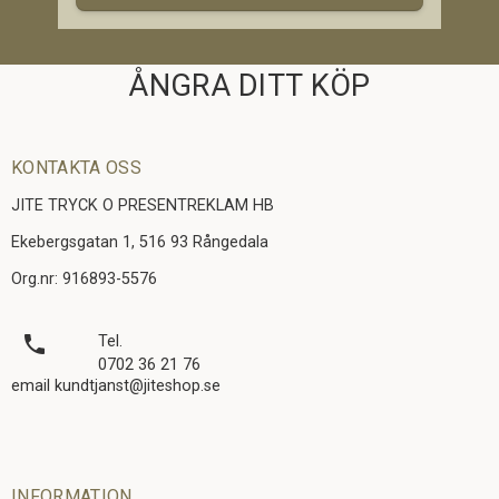
ÅNGRA DITT KÖP
KONTAKTA OSS
JITE TRYCK O PRESENTREKLAM HB
Ekebergsgatan 1, 516 93 Rångedala
Org.nr: 916893-5576
local_phone
Tel.
0702 36 21 76
email kundtjanst@jiteshop.se
INFORMATION