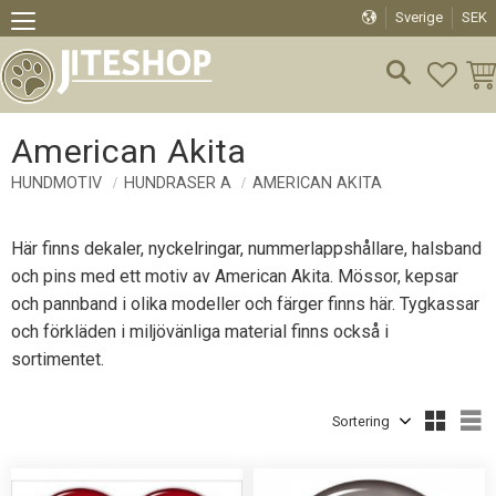
Sverige
SEK
Meny
FAVO
KU
American Akita
HUNDMOTIV
HUNDRASER A
AMERICAN AKITA
Här finns dekaler, nyckelringar, nummerlappshållare, halsband
och pins med ett motiv av American Akita. Mössor, kepsar
och pannband i olika modeller och färger finns här. Tygkassar
och förkläden i miljövänliga material finns också i
sortimentet.
Välj sortering
V