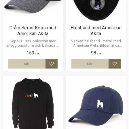
Gråmelerad Keps med
Halsband med American
Amerikan Akita
Akita
Keps i i 100% polyester med
Vackert halsband i metall med
snygg passform och baksida av
American Akita. Bilden är ca
nät och en siluettbild av en
27mm i diameter och laminerad
159
98
Amerikan Akita. Luftig och skön
för att vara hållbar och ge ett
SEK
SEK
keps.
intryck av djup i bilden.
KÖP
KÖP
Lägg till i favoriter
Lägg til