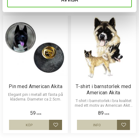
KÖP
INFO
Lägg till i favoriter
Lägg til
Pin med American Akita
T-shirt i barnstorlek med
American Akita
Elegant pin i metall att fästa på
kläderna. Diameter ca 2.5cm.
T-shirt i barnstorlek i bra kvalitet
med ett motiv av American Akita
tryckt på bröstet. 100% kammad
59
89
bomull 165g.
SEK
SEK
KÖP
INFO
Lägg till i favoriter
Lägg til