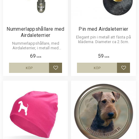
Nummerlappshållare med
Pin med Airdaleterrier
Airdaleterrier
Elegant pin i metall att fästa på
kläderna. Diameter ca 2.5cm.
Nummerlappshållare, med
Airdaleterrier, i metall med
säkerhetsnål för att sätta fast på
69
59
kläderna och en stark klämma
SEK
SEK
för nummerlappen. Bilden är ca
27mm i diameter och laminerad
KÖP
KÖP
Lägg till i favoriter
Lägg til
för att vara hållbar och ge ett
uttryck av djup i bilden.