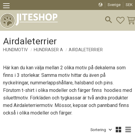
Sverige
SEK
Meny
FAVO
KU
Airdaleterrier
HUNDMOTIV
HUNDRASER A
AIRDALETERRIER
Här kan du kan välja mellan 2 olika motiv på dekalerna som
finns i 3 storlekar. Samma motiv hittar du även på
nyckelringar, nummerlappshållare, halsband och pins.
Förutom t-shirt i olika modeller och färger finns hoodies med
siluettmotiv. Förkläden och tygkassar är två andra produkter
med Airdaleterriermotiv. Mössor, kepsar och pannband finns
också i olika modeller och färger.
Välj sortering
V