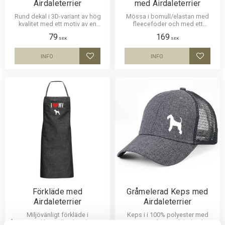
Airdaleterrier
med Airdaleterrier
Rund dekal i 3D-variant av hög
Mössa i bomull/elastan med
kvalitet med ett motiv av en
fleecefoder och med ett
Airdaleterrier. Finns i 3 storlekar
siluettmotiv av en Airdaleterrier.
79
169
10 cm , 15 cm och 30 cm i
Mössan finns i flera färger.
SEK
SEK
diameter.
INFO
INFO
Lägg till i favoriter
Lägg til
Förkläde med
Gråmelerad Keps med
Airdaleterrier
Airdaleterrier
Miljövänligt förkläde i
Keps i i 100% polyester med
återanvänd bomull och polyester
snygg passform och baksida av