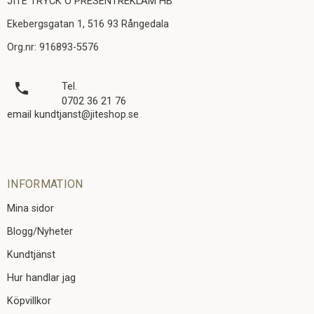
JITE TRYCK O PRESENTREKLAM HB
Ekebergsgatan 1, 516 93 Rångedala
Org.nr: 916893-5576
local_phone
Tel.
0702 36 21 76
email kundtjanst@jiteshop.se
INFORMATION
Mina sidor
Blogg/Nyheter
Kundtjänst
Hur handlar jag
Köpvillkor