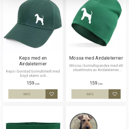
Keps med en
Mössa med Airdaleterrier
Airdaleterrier
Mössa i bomullspandex med ett
siluettmotiv av Airdaleterrier.
Keps i borstad bomullstwill med
Mössan finns i flera färger. Den
böjd skärm och
gråa mössan har svarta
kardborrespänne och med ett
159
159
dekorsömmar bak och på
siluettmotiv av en Airdaleterrier.
SEK
SEK
toppen
INFO
INFO
Lägg till i favoriter
Lägg til