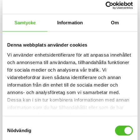
med ett motiv av Airdaleterrier.
nät och en siluettbild av en
129
149
Motivstorlek ca 18 x 15 cm.
Airdaleterrier. Luftig och skön
SEK
SEK
keps.
INFO
KÖP
Lägg till i favoriter
Lägg til
Samtycke
Information
Om
Denna webbplats använder cookies
Vi använder enhetsidentifierare för att anpassa innehållet
och annonserna till användarna, tillhandahålla funktioner
för sociala medier och analysera vår trafik. Vi
vidarebefordrar även sådana identifierare och annan
information från din enhet till de sociala medier och
annons- och analysföretag som vi samarbetar med.
Dessa kan i sin tur kombinera informationen med annan
Hoodie med Airdaleterrier
Keps i juniorstorlek med
information som du har tillhandahållit eller som de har
Airdaleterrier
Luvtröja med ett
samlat in när du har använt deras tjänster.
Airdaleterriermotiv tryckt på
Keps i juniorstorlek i 100%
bröstet. Motivstorlek ca 28x7
polyester med snygg passform
Samtyckesval
cm.
och baksida av nät och en
429
159
Nödvändig
siluettbild av en Airdaleterrier.
SEK
SEK
Luftig och skön keps.