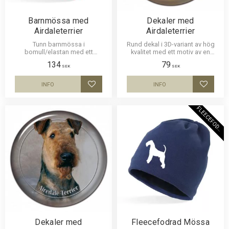
Barnmössa med
Dekaler med
Airdaleterrier
Airdaleterrier
Tunn barnmössa i
Rund dekal i 3D-variant av hög
bomull/elastan med ett
kvalitet med ett motiv av en
siluettmotiv av en Airdaleterrier.
Airdaleterrier. Finns i 2 storlekar
134
79
Mössan finns i flera färger.
10 cm och 15 cm i diameter.
SEK
SEK
INFO
INFO
Lägg till i favoriter
Lägg til
F
L
E
E
C
E
F
O
D
E
R
Dekaler med
Fleecefodrad Mössa