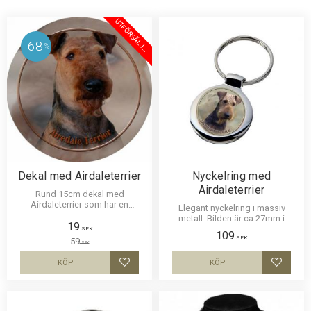
U
T
F
Ö
R
S
Ä
L
J
I
N
68
%
N
G
Dekal med Airdaleterrier
Nyckelring med
Airdaleterrier
Rund 15cm dekal med
Airdaleterrier som har en
Elegant nyckelring i massiv
klisterbaksida för montering på
metall. Bilden är ca 27mm i
någon av våra skyltar, bilruta
19
diameter och laminerad för att
SEK
109
m.m.
vara hållbar och ge ett uttryck av
SEK
59
SEK
djup i bilden.
KÖP
KÖP
Lägg till i favoriter
Lägg til