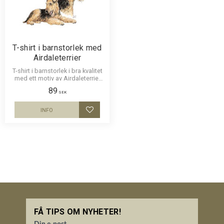
T-shirt i barnstorlek med
Airdaleterrier
T-shirt i barnstorlek i bra kvalitet
med ett motiv av Airdaleterrier
tryckt på bröstet. 100% kammad
89
bomull 165g.
SEK
INFO
Lägg till i favoriter
FÅ TIPS OM NYHETER!