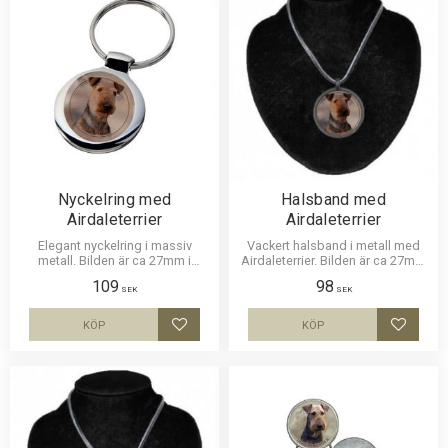
Nyckelring med
Halsband med
Airdaleterrier
Airdaleterrier
Elegant nyckelring i massiv
Vackert halsband i metall med
metall. Bilden är ca 27mm i
Airdaleterrier. Bilden är ca 27mm
diameter och laminerad för att
i diameter och laminerad för att
109
98
vara hållbar och ge ett uttryck av
vara hållbar och ge ett intryck av
SEK
SEK
djup i bilden.
djup i bilden.
KÖP
KÖP
Lägg till i favoriter
Lägg til