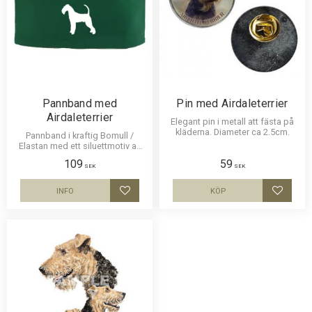
Pannband med
Pin med Airdaleterrier
Airdaleterrier
Elegant pin i metall att fästa på
kläderna. Diameter ca 2.5cm.
Pannband i kraftig Bomull /
Elastan med ett siluettmotiv av
en Airdaleterrier.
109
59
SEK
SEK
INFO
KÖP
Lägg till i favoriter
Lägg til