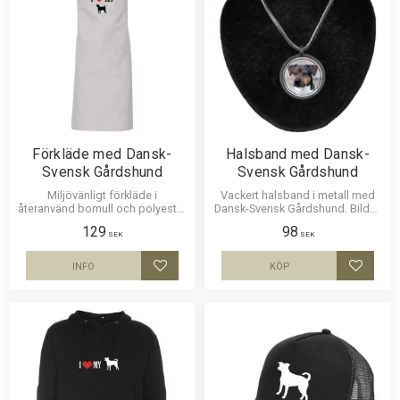
Förkläde med Dansk-
Halsband med Dansk-
Svensk Gårdshund
Svensk Gårdshund
Miljövänligt förkläde i
Vackert halsband i metall med
återanvänd bomull och polyester
Dansk-Svensk Gårdshund. Bilden
med ett motiv av Dansk-Svensk
är ca 27mm i diameter och
129
98
Gårdshund. Motivstorlek ca 18 x
laminerad för att vara hållbar och
SEK
SEK
15 cm.
ge ett intryck av djup i bilden.
Läderrem som man kan anpassa
INFO
KÖP
Lägg till i favoriter
Lägg til
till önskad längd.