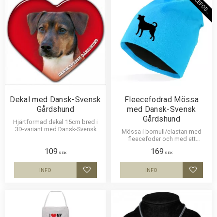
F
L
E
E
C
E
F
O
D
E
R
Dekal med Dansk-Svensk
Fleecefodrad Mössa
Gårdshund
med Dansk-Svensk
Gårdshund
Hjärtformad dekal 15cm bred i
3D-variant med Dansk-Svensk
Mössa i bomull/elastan med
Gårdshund som har en
fleecefoder och med ett
klisterbaksida för montering på
siluettmotiv av en Dansk-Svensk
109
169
bilruta m.m.
Gårdshund. Mössan finns i flera
SEK
SEK
färger.
INFO
INFO
Lägg till i favoriter
Lägg til