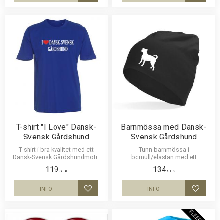
T-shirt "I Love" Dansk-
Barnmössa med Dansk-
Svensk Gårdshund
Svensk Gårdshund
T-shirt i bra kvalitet med ett
Tunn barnmössa i
Dansk-Svensk Gårdshundmotiv
bomull/elastan med ett
tryckt på bröstet. Motivstorlek ca
siluettmotiv av en Dansk-Svensk
119
134
29 x 10 cm.
Gårdshund. Mössan finns i flera
SEK
SEK
färger.
INFO
INFO
Lägg till i favoriter
Lägg til