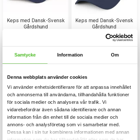
Keps med Dansk-Svensk
Keps med Dansk-Svensk
Gårdshund
Gårdshund
Melerad keps i 100% polyester
Keps i flera olika färger med ett
med snygg passform och
siluettmotiv av en Dansk-Svensk
metallspänne. Siluettmotiv av en
Gårdshund
169
159
Dansk-Svensk Gårdshund
SEK
SEK
Samtycke
Information
Om
INFO
INFO
Lägg till i favoriter
Lägg til
Denna webbplats använder cookies
Vi använder enhetsidentifierare för att anpassa innehållet
och annonserna till användarna, tillhandahålla funktioner
för sociala medier och analysera vår trafik. Vi
vidarebefordrar även sådana identifierare och annan
information från din enhet till de sociala medier och
annons- och analysföretag som vi samarbetar med.
Dessa kan i sin tur kombinera informationen med annan
information som du har tillhandahållit eller som de har