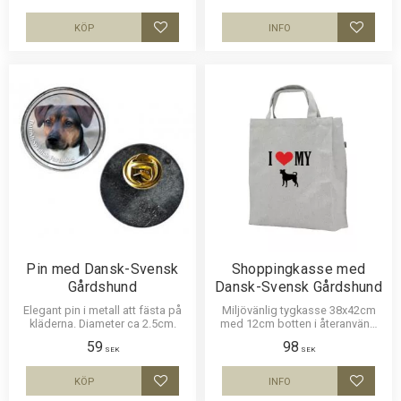
KÖP
INFO
Lägg till i favoriter
Lägg til
Pin med Dansk-Svensk
Shoppingkasse med
Gårdshund
Dansk-Svensk Gårdshund
Elegant pin i metall att fästa på
Miljövänlig tygkasse 38x42cm
kläderna. Diameter ca 2.5cm.
med 12cm botten i återanvänd
bomull och polyester med ett
59
98
motiv av Dansk-Svensk
SEK
SEK
Gårdshund. Motivstorlek ca 18 x
15 cm.
KÖP
INFO
Lägg till i favoriter
Lägg til