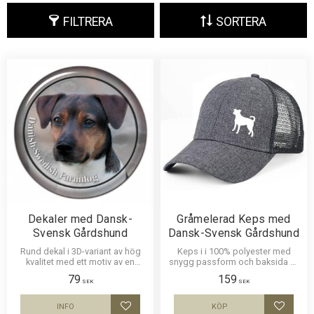
FILTRERA
SORTERA
Dekaler med Dansk-
Gråmelerad Keps med
Svensk Gårdshund
Dansk-Svensk Gårdshund
Rund dekal i 3D-variant av hög
Keps i i 100% polyester med
kvalitet med ett motiv av en
snygg passform och baksida av
Dansk-Svensk Gårdshund. Finns i
nät och en siluettbild av en
79
159
3 storlekar 10 cm , 15 cm och 30
Dansk-Svensk Gårdshund. Luftig
SEK
SEK
cm i diameter.
och skön keps.
INFO
KÖP
Lägg till i favoriter
Lägg til