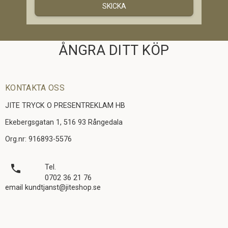
SKICKA
ÅNGRA DITT KÖP
KONTAKTA OSS
JITE TRYCK O PRESENTREKLAM HB
Ekebergsgatan 1, 516 93 Rångedala
Org.nr: 916893-5576
local_phone
Tel.
0702 36 21 76
email kundtjanst@jiteshop.se