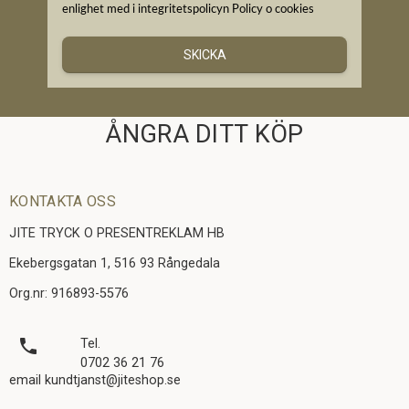
enlighet med i integritetspolicyn
Policy o cookies
SKICKA
ÅNGRA DITT KÖP
KONTAKTA OSS
JITE TRYCK O PRESENTREKLAM HB
Ekebergsgatan 1, 516 93 Rångedala
Org.nr: 916893-5576
local_phone
Tel.
0702 36 21 76
email kundtjanst@jiteshop.se