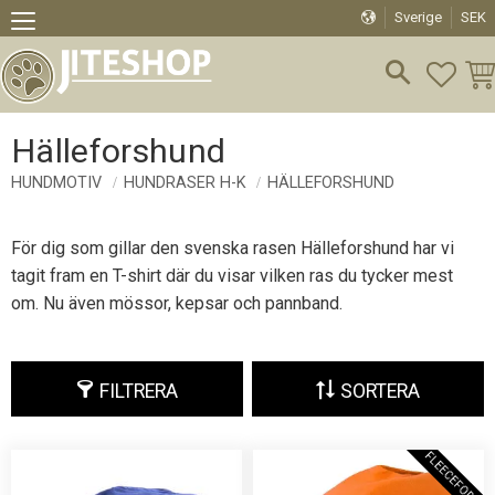
Sverige
SEK
Meny
FAVO
KU
Hälleforshund
HUNDMOTIV
HUNDRASER H-K
HÄLLEFORSHUND
För dig som gillar den svenska rasen Hälleforshund har vi
tagit fram en T-shirt där du visar vilken ras du tycker mest
om. Nu även mössor, kepsar och pannband.
FILTRERA
SORTERA
F
L
E
E
C
E
F
O
D