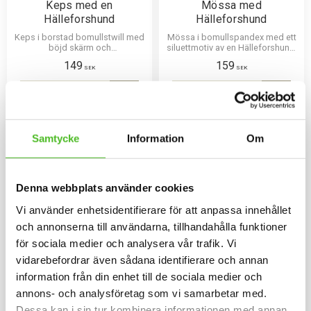
Keps med en
Mössa med
Hälleforshund
Hälleforshund
Keps i borstad bomullstwill med
Mössa i bomullspandex med ett
böjd skärm och
siluettmotiv av en Hälleforshund.
kardborrespänne och med ett
Mössan finns i flera färger.
149
159
siluettmotiv av en Hälleforshund.
SEK
SEK
INFO
INFO
Lägg till i favoriter
Lägg til
Samtycke
Information
Om
Denna webbplats använder cookies
Vi använder enhetsidentifierare för att anpassa innehållet
och annonserna till användarna, tillhandahålla funktioner
för sociala medier och analysera vår trafik. Vi
vidarebefordrar även sådana identifierare och annan
information från din enhet till de sociala medier och
Orange Keps med
Pannband med
Hälleforshund
Hälleforshund
annons- och analysföretag som vi samarbetar med.
Dessa kan i sin tur kombinera informationen med annan