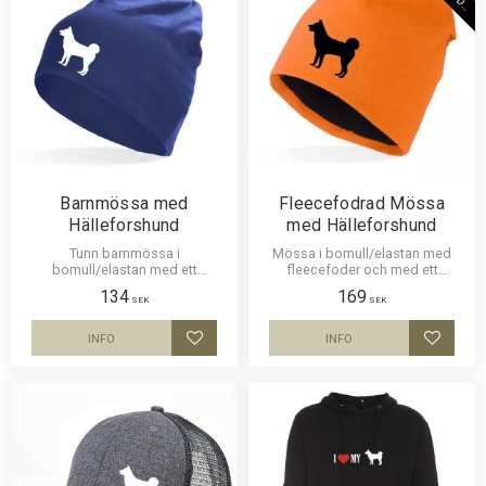
E
R
Barnmössa med
Fleecefodrad Mössa
Hälleforshund
med Hälleforshund
Tunn barnmössa i
Mössa i bomull/elastan med
bomull/elastan med ett
fleecefoder och med ett
siluettmotiv av en Hälleforshund.
siluettmotiv av en Hälleforshund.
134
169
Mössan finns i flera färger.
Mössan finns i flera färger.
SEK
SEK
INFO
INFO
Lägg till i favoriter
Lägg til