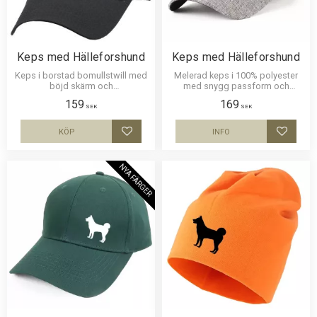
Keps med Hälleforshund
Keps med Hälleforshund
Keps i borstad bomullstwill med
Melerad keps i 100% polyester
böjd skärm och
med snygg passform och
kardborrespänne och med ett
metallspänne. Siluettmotiv av en
159
169
siluettmotiv av en Hälleforshund.
Hälleforshund
SEK
SEK
KÖP
INFO
Lägg till i favoriter
Lägg til
NYA FÄRGER