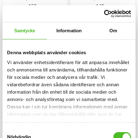
kardborrespänne och med ett
kardborrespänne och med ett
159
149
siluettmotiv av en
siluettmotiv av en
SEK
SEK
Kromfohrländer.
Kromfohrländer.
KÖP
INFO
Lägg till i favoriter
Lägg til
Samtycke
Information
Om
Denna webbplats använder cookies
Vi använder enhetsidentifierare för att anpassa innehållet
och annonserna till användarna, tillhandahålla funktioner
för sociala medier och analysera vår trafik. Vi
vidarebefordrar även sådana identifierare och annan
information från din enhet till de sociala medier och
annons- och analysföretag som vi samarbetar med.
Mössa med
Nummerlappshållare med
Dessa kan i sin tur kombinera informationen med annan
Kromfohrländer
Kromfohrländer
information som du har tillhandahållit eller som de har
Mössa i bomullspandex med ett
Nummerlappshållare i metall
siluettmotiv av en
med säkerhetsnål för att sätta
samlat in när du har använt deras tjänster.
Kromfohrländer. Mössan finns i
fast på kläderna och en stark
159
69
flera färger.
klämma för nummerlappen.
SEK
SEK
Samtyckesval
Bilden är ca 27mm i diameter
Nödvändig