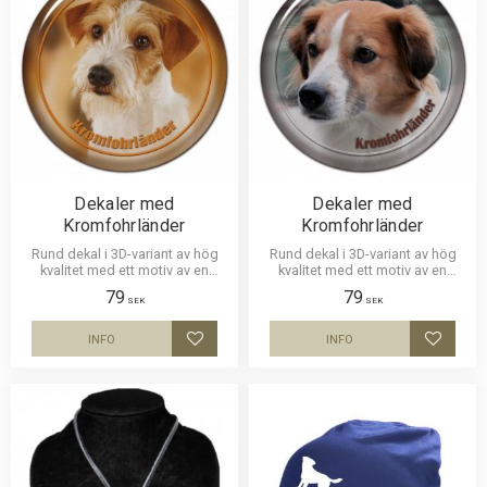
Dekaler med
Dekaler med
Kromfohrländer
Kromfohrländer
Rund dekal i 3D-variant av hög
Rund dekal i 3D-variant av hög
kvalitet med ett motiv av en
kvalitet med ett motiv av en
Kromfohrländer. Finns i 3
Kromfohrländer. Finns i 2
79
79
storlekar 10 cm , 15 cm och 30
storlekar 10 cm och 15 cm i
SEK
SEK
cm i diameter.
diameter.
INFO
INFO
Lägg till i favoriter
Lägg til