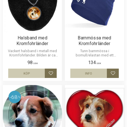
Halsband med
Barnmössa med
Kromfohrländer
Kromfohrländer
Vackert halsband i metall med
Tunn barnmössa i
Kromfohrländer. Bilden är ca
bomull/elastan med ett
27mm i diameter och laminerad
siluettmotiv av en
98
134
för att vara hållbar och ge ett
Kromfohrländer. Mössan finns i
SEK
SEK
intryck av djup i bilden. Läderrem
flera färger.
som man kan anpassa till
KÖP
INFO
Lägg till i favoriter
Lägg til
önskad längd.
68
%