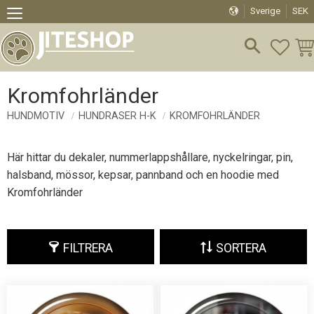
Sverige
SEK
Meny
FAVO
KU
Kromfohrländer
HUNDMOTIV
HUNDRASER H-K
KROMFOHRLÄNDER
Här hittar du dekaler, nummerlappshållare, nyckelringar, pin,
halsband, mössor, kepsar, pannband och en hoodie med
Kromfohrländer
FILTRERA
SORTERA