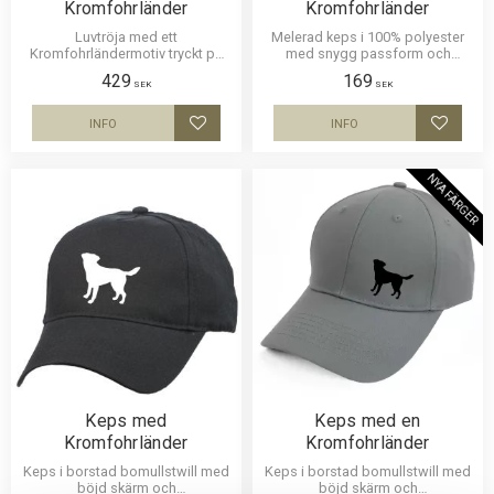
Kromfohrländer
Kromfohrländer
Luvtröja med ett
Melerad keps i 100% polyester
Kromfohrländermotiv tryckt på
med snygg passform och
bröstet. Motivstorlek ca 28x7
metallspänne. Siluettmotiv av en
429
169
cm.
Kromfohrländer
SEK
SEK
INFO
INFO
Lägg till i favoriter
Lägg til
NYA FÄRGER
Keps med
Keps med en
Kromfohrländer
Kromfohrländer
Keps i borstad bomullstwill med
Keps i borstad bomullstwill med
böjd skärm och
böjd skärm och