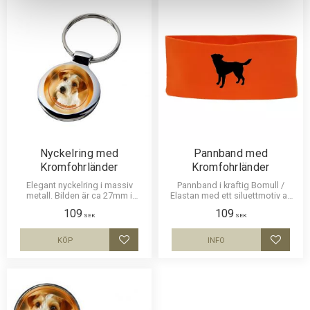
Nyckelring med
Pannband med
Kromfohrländer
Kromfohrländer
Elegant nyckelring i massiv
Pannband i kraftig Bomull /
metall. Bilden är ca 27mm i
Elastan med ett siluettmotiv av
diameter och laminerad för att
en Kromfohrländer.
109
109
vara hållbar och ge ett intryck av
SEK
SEK
djup i bilden.
KÖP
INFO
Lägg till i favoriter
Lägg til