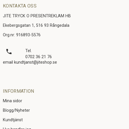
KONTAKTA OSS
JITE TRYCK O PRESENTREKLAM HB
Ekebergsgatan 1, 516 93 Rångedala
Org.nr: 916893-5576
local_phone
Tel.
0702 36 21 76
email kundtjanst@jiteshop.se
INFORMATION
Mina sidor
Blogg/Nyheter
Kundtjänst