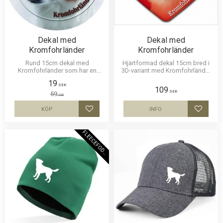
Dekal med
Dekal med
Kromfohrländer
Kromfohrländer
Rund 15cm dekal med
Hjärtformad dekal 15cm bred i
Kromfohrländer som har en
3D-variant med Kromfohrländer
klisterbaksida för montering på
som har en klisterbaksida för
19
någon av våra skyltar, bilruta
montering på bilruta m.m.
SEK
109
SEK
m.m.
59
SEK
KÖP
INFO
Lägg till i favoriter
Lägg til
F
L
E
E
C
E
F
O
D
E
R