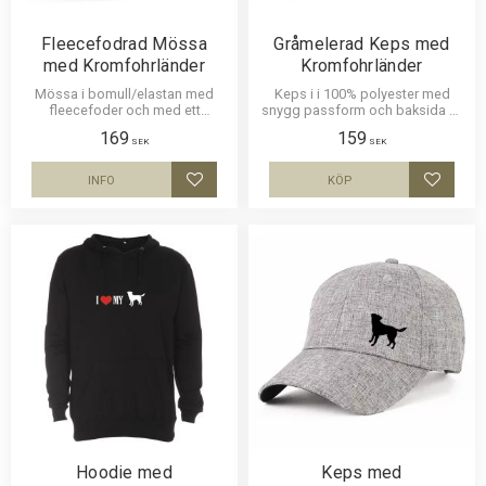
Fleecefodrad Mössa
Gråmelerad Keps med
med Kromfohrländer
Kromfohrländer
Mössa i bomull/elastan med
Keps i i 100% polyester med
fleecefoder och med ett
snygg passform och baksida av
siluettmotiv av en
nät och en siluettbild av en
169
159
Kromfohrländer. Mössan finns i
Kromfohrländer. Luftig och skön
SEK
SEK
flera färger.
keps.
INFO
KÖP
Lägg till i favoriter
Lägg til
Hoodie med
Keps med